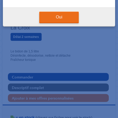
PRODUITS D'ENTRETIEN
Eau de javel Plus 1,5 litre
Oui
La Croix
Délai 2 semaines
Le bidon de 1,5 litre
Désinfecte, désodorise, nettoie et détache
Fraîcheur tonique
Commander
Descriptif complet
Ajouter à mes offres personnalisées
= en stock
(cliquez sur l'icône pour voir le stock)