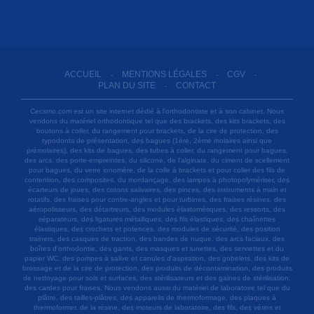
ACCUEIL
MENTIONS LÉGALES
CGV
-
-
-
PLAN DU SITE
CONTACT
-
Cecsmo.com est un site internet dédié à l'orthodontiste et à son cabinet. Nous
vendons du matériel orthodontique tel que des brackets, des kits brackets, des
boutons à coller, du rangement pour brackets, de la cire de protection, des
typodonts de présentation, des bagues (1ère, 2ème molaires ainsi que
prémolaires), des kits de bagues, des tubes à coller, du rangement pour bagues,
des arcs, des porte-empreintes, du silicone, de l'alginate, du ciment de scellement
pour bagues, du verre ionomère, de la colle à brackets et pour coller des fils de
contention, des composites, du mordançage, des lampes à photopolymériser, des
écarteurs de joues, des cotons salivaires, des pinces, des instruments à main et
rotatifs, des fraises pour contre-angles et pour turbines, des fraises résines, des
aéropolisseurs, des détartreurs, des modules élastomériques, des ressorts, des
séparateurs, des ligatures métalliques, des fils élastiques, des chaînettes
élastiques, des crochets et potences, des modules de sécurité, des position
trainers, des casques de traction, des bandes de nuque, des arcs faciaux, des
boîtes d'orthodontie, des gants, des masques et lunettes, des serviettes et du
papier WC, des pompes à salive et canules d'aspiration, des gobelets, des kits de
brossage et de la cire de protection, des produits de décontamination, des produits
de nettoyage pour sols et surfaces, des stérilisateurs et des gaines de stérilisation,
des cardes pour fraises. Nous vendons aussi du matériel de laboratoire tel que du
plâtre, des tailles-plâtres, des appareils de thermoformage, des plaques à
thermoformer, de la résine, des moteurs de laboratoire, des fils, des vérins et