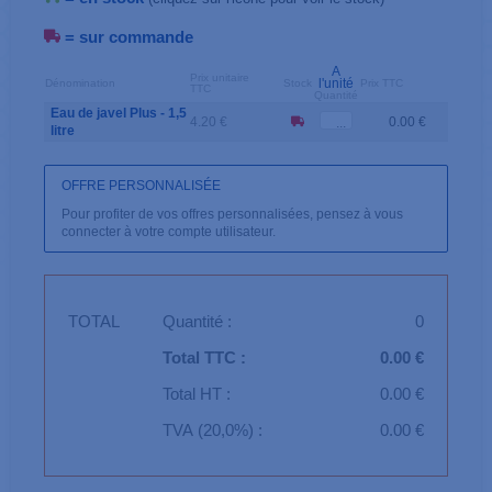
= sur commande
A
Prix unitaire
l'unité
Dénomination
Stock
Prix TTC
TTC
Quantité
Eau de javel Plus - 1,5
4.20 €
0.00 €
litre
OFFRE PERSONNALISÉE
Pour profiter de vos offres personnalisées, pensez à vous
connecter à votre compte utilisateur.
TOTAL
Quantité :
0
Total TTC :
0.00 €
Total HT :
0.00 €
TVA (20,0%) :
0.00 €