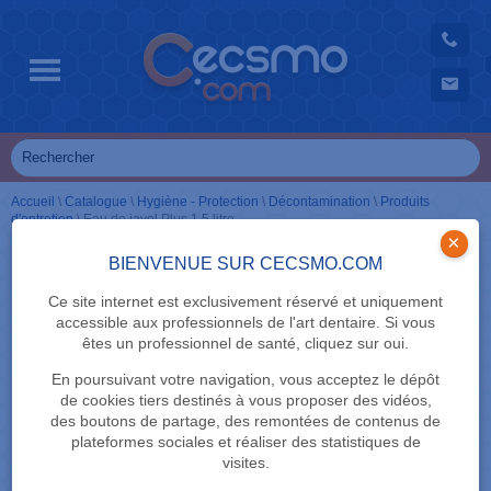
Accueil
\
Catalogue
\
Hygiène - Protection
\
Décontamination
\
Produits
d'entretien
\
Eau de javel Plus 1,5 litre
×
BIENVENUE SUR CECSMO.COM
Ce site internet est exclusivement réservé et uniquement
accessible aux professionnels de l'art dentaire. Si vous
êtes un professionnel de santé, cliquez sur oui.
En poursuivant votre navigation, vous acceptez le dépôt
de cookies tiers destinés à vous proposer des vidéos,
des boutons de partage, des remontées de contenus de
plateformes sociales et réaliser des statistiques de
visites.