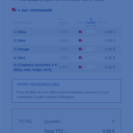
= sur commande
A
Prix
l'unité
Dénomination
unitaire
Stock
Prix TTC
TTC
Quantité
1 / Bleu
1.30 €
0.00 €
2 / Noir
1.30 €
0.00 €
3 / Rouge
1.30 €
0.00 €
4 / Vert
1.30 €
0.00 €
5 / Couleurs assorties x 4
4.80 €
0.00 €
(bleu, noir, rouge, vert)
OFFRE PERSONNALISÉE
Pour profiter de vos offres personnalisées, pensez à vous
connecter à votre compte utilisateur.
TOTAL
Quantité :
0
Total TTC :
0.00 €