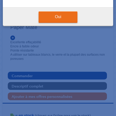
ECRITURE-RÈGLE-CORRECTION
Marqueur effaçable à sec
Oui
Paper Mate
+
Excellente effaçabilité
Encre à faible odeur
Pointe résistante
A utiliser sur tableaux blancs, le verre et la plupart des surfaces non
poreuses
Commander
Descriptif complet
Ajouter à mes offres personnalisées
= en stock
(cliquez sur l'icône pour voir le stock)