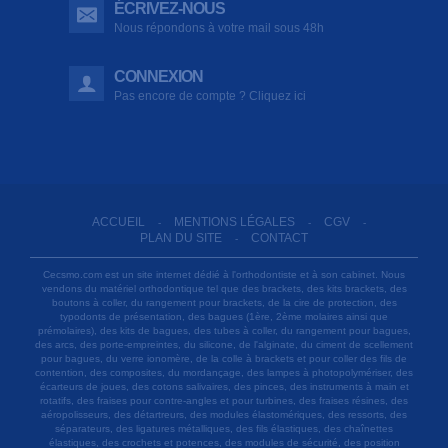
ÉCRIVEZ-NOUS
Nous répondons à votre mail sous 48h
CONNEXION
Pas encore de compte ? Cliquez ici
ACCUEIL
MENTIONS LÉGALES
CGV
-
-
-
PLAN DU SITE
CONTACT
-
Cecsmo.com est un site internet dédié à l'orthodontiste et à son cabinet. Nous
vendons du matériel orthodontique tel que des brackets, des kits brackets, des
boutons à coller, du rangement pour brackets, de la cire de protection, des
typodonts de présentation, des bagues (1ère, 2ème molaires ainsi que
prémolaires), des kits de bagues, des tubes à coller, du rangement pour bagues,
des arcs, des porte-empreintes, du silicone, de l'alginate, du ciment de scellement
pour bagues, du verre ionomère, de la colle à brackets et pour coller des fils de
contention, des composites, du mordançage, des lampes à photopolymériser, des
écarteurs de joues, des cotons salivaires, des pinces, des instruments à main et
rotatifs, des fraises pour contre-angles et pour turbines, des fraises résines, des
aéropolisseurs, des détartreurs, des modules élastomériques, des ressorts, des
séparateurs, des ligatures métalliques, des fils élastiques, des chaînettes
élastiques, des crochets et potences, des modules de sécurité, des position