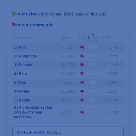
= en stock
(cliquez sur l'icône pour voir le stock)
= sur commande
A
Prix
l'unité
Dénomination
unitaire
Stock
Prix TTC
TTC
Quantité
1 / Anis
845.90 €
0.00 €
2 / Anthracite
845.90 €
0.00 €
3 / Basalte
845.90 €
0.00 €
4 / Bleu
845.90 €
0.00 €
5 / Gris
845.90 €
0.00 €
6 / Prune
845.90 €
0.00 €
7 / Rouge
845.90 €
0.00 €
8 / Kit de juxtaposition
côte-à-côte pour
21.00 €
0.00 €
vestiaires
OFFRE PERSONNALISÉE