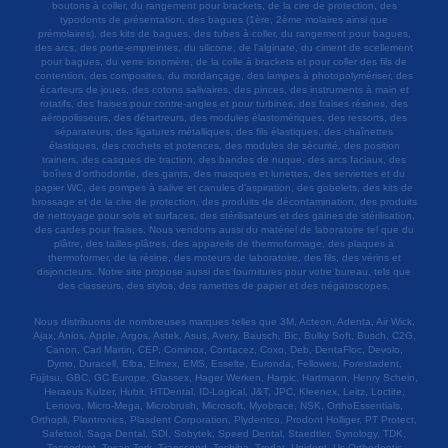
boutons à coller, du rangement pour brackets, de la cire de protection, des
typodonts de présentation, des bagues (1ère, 2ème molaires ainsi que
prémolaires), des kits de bagues, des tubes à coller, du rangement pour bagues,
des arcs, des porte-empreintes, du silicone, de l'alginate, du ciment de scellement
pour bagues, du verre ionomère, de la colle à brackets et pour coller des fils de
contention, des composites, du mordançage, des lampes à photopolymériser, des
écarteurs de joues, des cotons salivaires, des pinces, des instruments à main et
rotatifs, des fraises pour contre-angles et pour turbines, des fraises résines, des
aéropolisseurs, des détartreurs, des modules élastomériques, des ressorts, des
séparateurs, des ligatures métalliques, des fils élastiques, des chaînettes
élastiques, des crochets et potences, des modules de sécurité, des position
trainers, des casques de traction, des bandes de nuque, des arcs faciaux, des
boîtes d'orthodontie, des gants, des masques et lunettes, des serviettes et du
papier WC, des pompes à salive et canules d'aspiration, des gobelets, des kits de
brossage et de la cire de protection, des produits de décontamination, des produits
de nettoyage pour sols et surfaces, des stérilisateurs et des gaines de stérilisation,
des cardes pour fraises. Nous vendons aussi du matériel de laboratoire tel que du
plâtre, des tailles-plâtres, des appareils de thermoformage, des plaques à
thermoformer, de la résine, des moteurs de laboratoire, des fils, des vérins et
disjoncteurs. Notre site propose aussi des fournitures pour votre bureau, tels que
des classeurs, des stylos, des ramettes de papier et des négatoscopes.
Nous distribuons de nombreuses marques telles que 3M, Acteon, Adenta, Air Wick,
Ajax, Anios, Apple, Argos, Astek, Asus, Avery, Bausch, Bic, Bulky Soft, Busch, C2G,
Canon, Carl Martin, CEP, Cominox, Contacez, Coxo, Deb, DentaFloc, Devolo,
Dymo, Duracell, Elba, Elmex, EMS, Esselte, Euronda, Fellowes, Forestadent,
Fujitsu, GBC, GC Europe, Glassex, Hager Werken, Harpic, Hartmann, Henry Schein,
Heraeus Kulzer, Hubit, HTDental, ID-Logical, J&T, JPC, Kleenex, Leitz, Loctite,
Lenovo, Micro-Mega, Microbrush, Microsoft, Myobrace, NSK, OrthoEssentials,
Orthopli, Plantronics, Plasdent Corporation, Plydentco, Prodont Holliger, PT Protect,
Safetool, Saga Dental, SDI, Sobytek, Speed Dental, Staedtler, Synology, TDK,
Tecnodent, Tesan Tork, Transcend, Toshiba, Trodat, Unident, Us Orthodontic