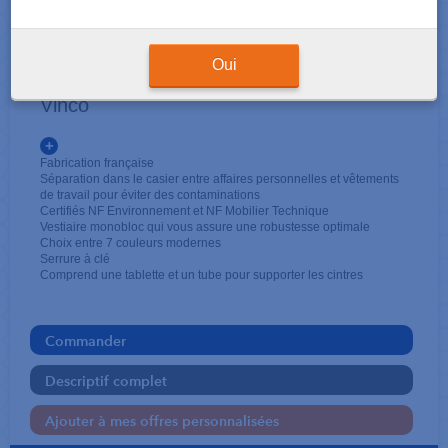
MOBILIER
Vestiaire salissant 3 cases
Oui
Vinco
+
Fabrication française
Séparation dans le casier entre affaires personnelles et vêtements
de travail pour éviter des contaminations
Certifiés NF Environnement et NF Mobilier Technique
Vestiaire monobloc qui vous assure une robustesse optimale
Choix entre 7 couleurs modernes
Serrure à clé
Comprend une tablette et un tube pour supporter les cintres
Commander
Descriptif complet
Ajouter à mes offres personnalisées