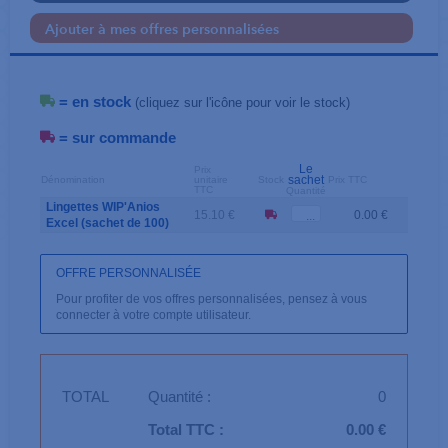
Ajouter à mes offres personnalisées
= en stock
(cliquez sur l'icône pour voir le stock)
= sur commande
Le
Prix
sachet
Dénomination
unitaire
Stock
Prix TTC
TTC
Quantité
Lingettes WIP'Anios
15.10 €
0.00 €
Excel (sachet de 100)
OFFRE PERSONNALISÉE
Pour profiter de vos offres personnalisées, pensez à vous
connecter à votre compte utilisateur.
TOTAL
Quantité :
0
Total TTC :
0.00 €