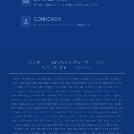
Nous répondons à votre mail sous 48h
CONNEXION
Pas encore de compte ? Cliquez ici
ACCUEIL
MENTIONS LÉGALES
CGV
-
-
-
PLAN DU SITE
CONTACT
-
Cecsmo.com est un site internet dédié à l'orthodontiste et à son cabinet. Nous
vendons du matériel orthodontique tel que des brackets, des kits brackets, des
boutons à coller, du rangement pour brackets, de la cire de protection, des
typodonts de présentation, des bagues (1ère, 2ème molaires ainsi que
prémolaires), des kits de bagues, des tubes à coller, du rangement pour bagues,
des arcs, des porte-empreintes, du silicone, de l'alginate, du ciment de scellement
pour bagues, du verre ionomère, de la colle à brackets et pour coller des fils de
contention, des composites, du mordançage, des lampes à photopolymériser, des
écarteurs de joues, des cotons salivaires, des pinces, des instruments à main et
rotatifs, des fraises pour contre-angles et pour turbines, des fraises résines, des
aéropolisseurs, des détartreurs, des modules élastomériques, des ressorts, des
séparateurs, des ligatures métalliques, des fils élastiques, des chaînettes
élastiques, des crochets et potences, des modules de sécurité, des position
trainers, des casques de traction, des bandes de nuque, des arcs faciaux, des