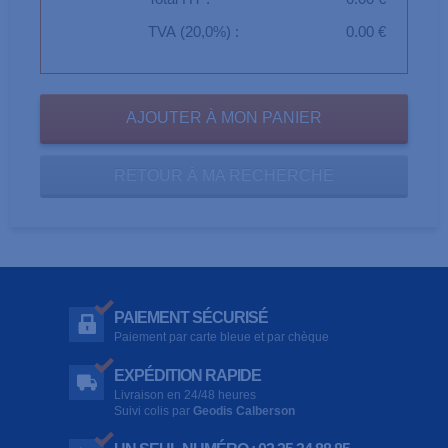
TVA (20,0%) :
0.00 €
RETOUR À MA RECHERCHE
PAIEMENT SÉCURISÉ
Paiement par carte bleue et par chèque
EXPÉDITION RAPIDE
Livraison en 24/48 heures
Suivi colis par
Geodis Calberson