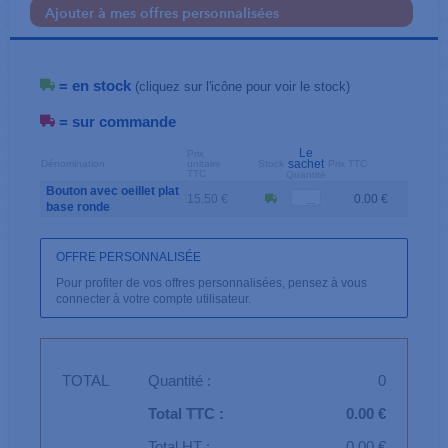
Ajouter à mes offres personnalisées
= en stock
(cliquez sur l'icône pour voir le stock)
= sur commande
Le
Prix
sachet
Dénomination
unitaire
Stock
Prix TTC
TTC
Quantité
Bouton avec oeillet plat
15.50 €
0.00 €
base ronde
OFFRE PERSONNALISÉE
Pour profiter de vos offres personnalisées, pensez à vous
connecter à votre compte utilisateur.
TOTAL
Quantité :
0
Total TTC :
0.00 €
Total HT :
0.00 €