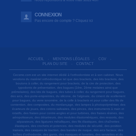
CONNEXION
Pas encore de compte ? Cliquez ici
ACCUEIL
MENTIONS LÉGALES
CGV
-
-
-
PLAN DU SITE
CONTACT
-
Cecsmo.com est un site internet dédié à l'orthodontiste et à son cabinet. Nous
vendons du matériel orthodontique tel que des brackets, des kits brackets, des
boutons à coller, du rangement pour brackets, de la cire de protection, des
typodonts de présentation, des bagues (1ère, 2ème molaires ainsi que
prémolaires), des kits de bagues, des tubes à coller, du rangement pour bagues,
des arcs, des porte-empreintes, du silicone, de l'alginate, du ciment de scellement
pour bagues, du verre ionomère, de la colle à brackets et pour coller des fils de
contention, des composites, du mordançage, des lampes à photopolymériser, des
écarteurs de joues, des cotons salivaires, des pinces, des instruments à main et
rotatifs, des fraises pour contre-angles et pour turbines, des fraises résines, des
aéropolisseurs, des détartreurs, des modules élastomériques, des ressorts, des
séparateurs, des ligatures métalliques, des fils élastiques, des chaînettes
élastiques, des crochets et potences, des modules de sécurité, des position
trainers, des casques de traction, des bandes de nuque, des arcs faciaux, des
boîtes d'orthodontie, des gants, des masques et lunettes, des serviettes et du