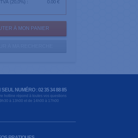
TVA (20,0%) :
0.00 €
UR À MA RECHERCHE
 SEUL NUMÉRO : 02 35 34 88 85
re hotline répond à toutes vos questions
9h30 à 13h00 et de 14h00 à 17h00
FOS PRATIQUES