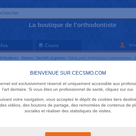
La boutique de l'orthodontiste
Mon
nfos
Cours
érilisateurs - Gaines
\
Sachets et gaines
\
Gaine pour embout pour panoramique - b
BIENVENUE SUR CECSMO.COM
SACHETS ET 
nternet est exclusivement réservé et uniquement accessible aux profess
Gaine pou
l'art dentaire. Si vous êtes un professionnel de santé, cliquez sur oui.
uivant votre navigation, vous acceptez le dépôt de cookies tiers destin
panoramiqu
des vidéos, des boutons de partage, des remontées de contenus de p
sociales et réaliser des statistiques de visites.
Cecsmo.com
24 en stock