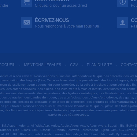
ander
Cliquez ici pour un accès direct
Pou
ÉCRIVEZ-NOUS
CO
Nous répondons à votre mail sous 48h
Pas
ACCUEIL
MENTIONS LÉGALES
CGV
PLAN DU SITE
CONTAC
-
-
-
-
ontiste et à son cabinet. Nous vendons du matériel orthodontique tel que des brackets, des kits 
e présentation, des bagues (1ère, 2ème molaires ainsi que prémolaires), des kits de bagues, des
 ciment de scellement pour bagues, du verre ionomère, de la colle à brackets et pour coller des f
s, des cotons salivaires, des pinces, des instruments à main et rotatifs, des fraises pour contre-
tomériques, des ressorts, des séparateurs, des ligatures métalliques, des fils élastiques, des ch
sques de traction, des bandes de nuque, des arcs faciaux, des boîtes d'orthodontie, des gants, d
es gobelets, des kits de brossage et de la cire de protection, des produits de décontamination, d
ardes pour fraises. Nous vendons aussi du matériel de laboratoire tel que du plâtre, des tailles-p
e, des fils, des vérins et disjoncteurs. Notre site propose aussi des fournitures pour votre burea
papier et des négatoscopes.
M, Acteon, Adenta, Air Wick, Ajax, Anios, Apple, Argos, Astek, Asus, Avery, Bausch, Bic, Bulky
Duracell, Elba, Elmex, EMS, Esselte, Euronda, Fellowes, Forestadent, Fujitsu, GBC, GC Europe,
cal, J&T, JPC, Kleenex, Leitz, Loctite, Lenovo, Micro-Mega, Microbrush, Microsoft, Myobrace, NSK,