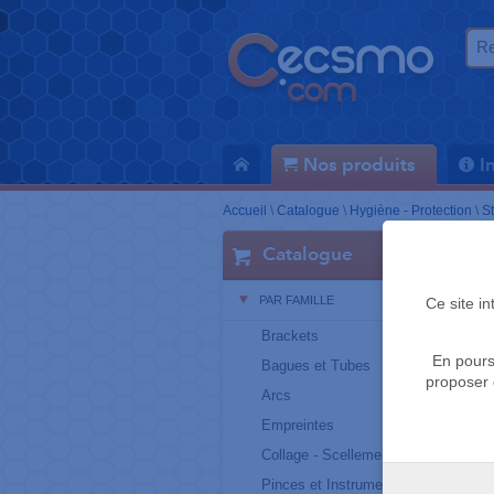
Nos produits
I
Accueil
\
Catalogue
\
Hygiène - Protection
\
St
Catalogue
PAR FAMILLE
Ce site i
Brackets
En pours
Bagues et Tubes
proposer 
Arcs
Empreintes
Collage - Scellement
Pinces et Instruments