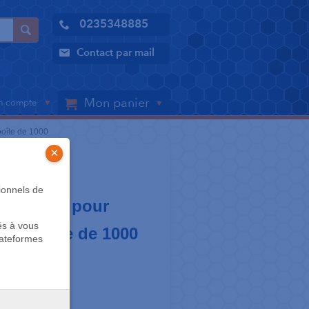
0235348885
Contact par mail
Mon panier
 compte
oîte de 1000
×
GAINES
ionnels de
r embout pour
és à vous
e - boîte de 1000
lateformes