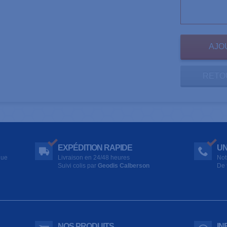
RETO
EXPÉDITION RAPIDE
UN
que
Livraison en 24/48 heures
Not
Suivi colis par
Geodis Calberson
De 
NOS PRODUITS
IN