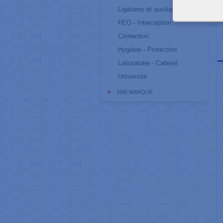
Ligatures et auxiliaires
FEO - Interception
Contention
Hygiène - Protection
Laboratoire - Cabinet
Université
PAR MARQUE