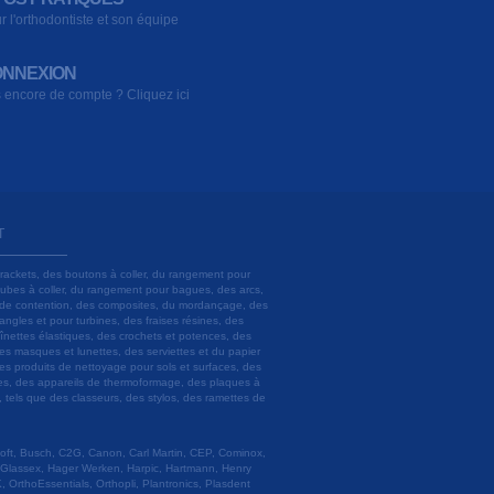
r l'orthodontiste et son équipe
NNEXION
 encore de compte ? Cliquez ici
T
brackets, des boutons à coller, du rangement pour
 tubes à coller, du rangement pour bagues, des arcs,
ils de contention, des composites, du mordançage, des
angles et pour turbines, des fraises résines, des
aînettes élastiques, des crochets et potences, des
es masques et lunettes, des serviettes et du papier
es produits de nettoyage pour sols et surfaces, des
lâtres, des appareils de thermoformage, des plaques à
u, tels que des classeurs, des stylos, des ramettes de
 Soft, Busch, C2G, Canon, Carl Martin, CEP, Cominox,
 Glassex, Hager Werken, Harpic, Hartmann, Henry
 OrthoEssentials, Orthopli, Plantronics, Plasdent