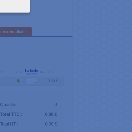
personnalisées
La boîte
TTC
Stock
Prix TTC
Quantité
0.00 €
Quantité :
0
Total TTC :
0.00 €
Total HT :
0.00 €