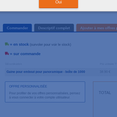
Oui
Commander
Descriptif complet
Ajouter à mes offres 
= en stock
(survoler pour voir le stock)
= sur commande
Dénomination
Prix unitaire 
Gaine pour embout pour panoramique - boîte de 1000
38.90 €
OFFRE PERSONNALISÉE
TOTAL
Pour profiter de vos offres personnalisées, pensez
à vous connecter à votre compte utilisateur.