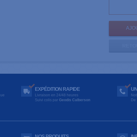
RETO
EXPÉDITION RAPIDE
UN
que
Livraison en 24/48 heures
Not
Suivi colis par
Geodis Calberson
De 
NOS PRODUITS
IN