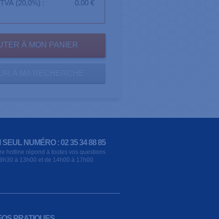
TVA (20,0%) :
0.00 €
UR À MA RECHERCHE
 SEUL NUMÉRO : 02 35 34 88 85
re hotline répond à toutes vos questions
9h30 à 13h00 et de 14h00 à 17h00
FOS PRATIQUES