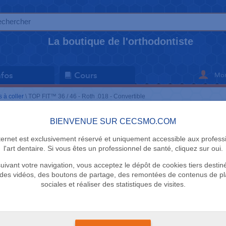
La boutique de l'orthodontiste
Mon
nfos
Cours
 à coller
\
TOP FIT™ 36 / 46 - Roth .018 - Convertible
BIENVENUE SUR CECSMO.COM
TUBES À COL
nternet est exclusivement réservé et uniquement accessible aux profess
TOP FIT™ 3
l'art dentaire. Si vous êtes un professionnel de santé, cliquez sur oui.
uivant votre navigation, vous acceptez le dépôt de cookies tiers destin
- Convertib
des vidéos, des boutons de partage, des remontées de contenus de p
sociales et réaliser des statistiques de visites.
Adenta
Vendu par 10 tubes de