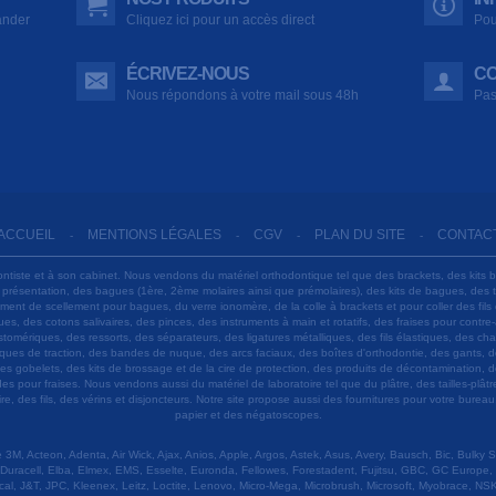
ander
Cliquez ici pour un accès direct
Pou
ÉCRIVEZ-NOUS
CO
Nous répondons à votre mail sous 48h
Pas
ACCUEIL
MENTIONS LÉGALES
CGV
PLAN DU SITE
CONTAC
-
-
-
-
ontiste et à son cabinet. Nous vendons du matériel orthodontique tel que des brackets, des kits 
e présentation, des bagues (1ère, 2ème molaires ainsi que prémolaires), des kits de bagues, des
 ciment de scellement pour bagues, du verre ionomère, de la colle à brackets et pour coller des f
s, des cotons salivaires, des pinces, des instruments à main et rotatifs, des fraises pour contre-
tomériques, des ressorts, des séparateurs, des ligatures métalliques, des fils élastiques, des ch
sques de traction, des bandes de nuque, des arcs faciaux, des boîtes d'orthodontie, des gants, d
es gobelets, des kits de brossage et de la cire de protection, des produits de décontamination, d
ardes pour fraises. Nous vendons aussi du matériel de laboratoire tel que du plâtre, des tailles-p
e, des fils, des vérins et disjoncteurs. Notre site propose aussi des fournitures pour votre burea
papier et des négatoscopes.
M, Acteon, Adenta, Air Wick, Ajax, Anios, Apple, Argos, Astek, Asus, Avery, Bausch, Bic, Bulky
Duracell, Elba, Elmex, EMS, Esselte, Euronda, Fellowes, Forestadent, Fujitsu, GBC, GC Europe,
cal, J&T, JPC, Kleenex, Leitz, Loctite, Lenovo, Micro-Mega, Microbrush, Microsoft, Myobrace, NSK,