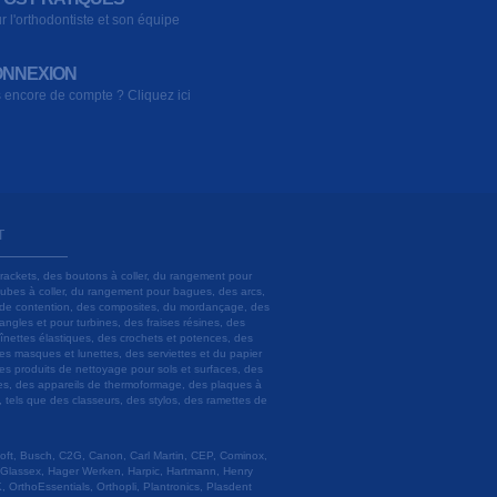
r l'orthodontiste et son équipe
NNEXION
 encore de compte ? Cliquez ici
T
brackets, des boutons à coller, du rangement pour
 tubes à coller, du rangement pour bagues, des arcs,
ils de contention, des composites, du mordançage, des
angles et pour turbines, des fraises résines, des
aînettes élastiques, des crochets et potences, des
es masques et lunettes, des serviettes et du papier
es produits de nettoyage pour sols et surfaces, des
lâtres, des appareils de thermoformage, des plaques à
u, tels que des classeurs, des stylos, des ramettes de
 Soft, Busch, C2G, Canon, Carl Martin, CEP, Cominox,
 Glassex, Hager Werken, Harpic, Hartmann, Henry
 OrthoEssentials, Orthopli, Plantronics, Plasdent