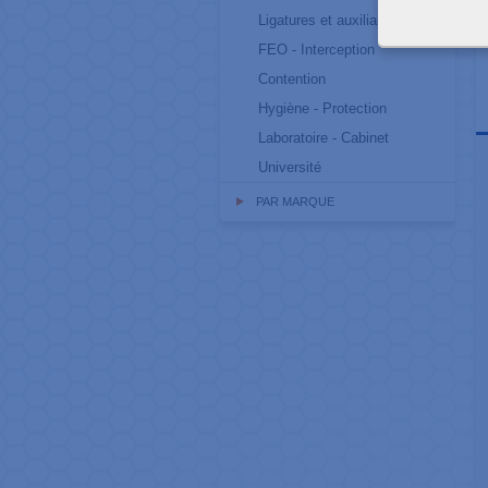
Ligatures et auxiliaires
FEO - Interception
Contention
Hygiène - Protection
Laboratoire - Cabinet
Université
PAR MARQUE