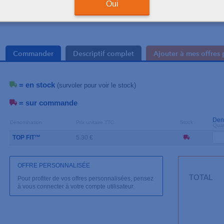
Oui
Commander
Descriptif complet
Ajouter à mes offres 
= en stock
(survoler pour voir le stock)
= sur commande
Den
Dénomination
Prix unitaire TTC
Stock
Quan
TOP FIT™
5.30 €
OFFRE PERSONNALISÉE
TOTAL
Pour profiter de vos offres personnalisées, pensez
à vous connecter à votre compte utilisateur.