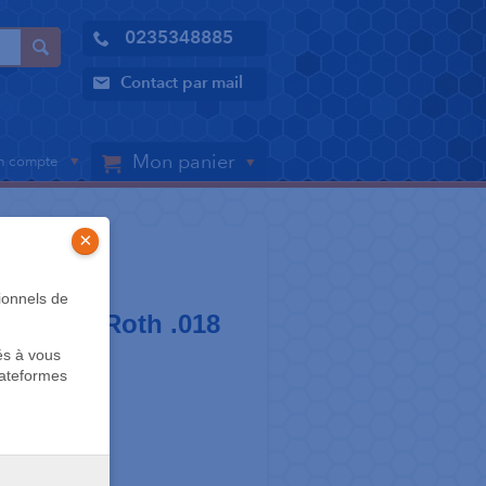
0235348885
Contact par mail
Mon panier
 compte
×
LER
ionnels de
6 / 46 - Roth .018
és à vous
le
lateformes
 la même dent