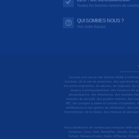
Toutes les bonnes raisons de comm
QUI SOMMES NOUS ?
Voir notre équipe
Cecsmo.com est un site internet dédié à l'orthod
brackets, de la cire de protection, des typodonts d
des porte-empreintes, du silicone, de l'alginate, du
lampes à photopolymériser, des écarteurs de joue
aéropolisseurs, des détartreurs, des modules élas
modules de sécurité, des position trainers, des ca
WC, des pompes à salive et canules d'aspiration, d
stérilisateurs et des gaines de stérilisation, des c
thermoformer, de la résine, des moteurs de laboratoir
Nous distribuons de nombreuses marques telles que 3
Contacez, Coxo, Deb, DentaFloc, Devolo, Dymo, 
Schein, Heraeus Kulzer, Hubit, HTDental, ID-Logi