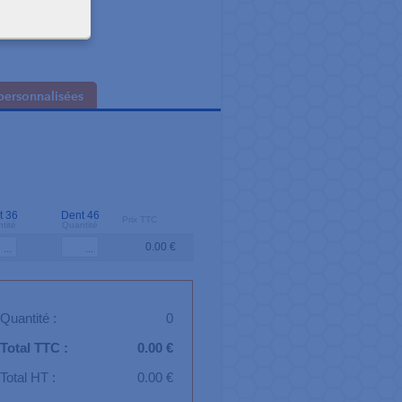
personnalisées
t 36
Dent 46
Prix TTC
tité
Quantité
0.00 €
Quantité :
0
Total TTC :
0.00 €
Total HT :
0.00 €