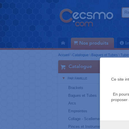
Nos produits
I
Accueil
\
Catalogue
\
Bagues et Tubes
\
Tubes
Catalogue
PAR FAMILLE
Ce site i
Brackets
En pours
Bagues et Tubes
proposer 
Arcs
Empreintes
Collage - Scellement
Pinces et Instruments