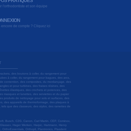
FOS PRATIQUES
r l'orthodontiste et son équipe
NNEXION
 encore de compte ? Cliquez ici
T
brackets, des boutons à coller, du rangement pour
 tubes à coller, du rangement pour bagues, des arcs,
ils de contention, des composites, du mordançage, des
angles et pour turbines, des fraises résines, des
aînettes élastiques, des crochets et potences, des
es masques et lunettes, des serviettes et du papier
es produits de nettoyage pour sols et surfaces, des
lâtres, des appareils de thermoformage, des plaques à
u, tels que des classeurs, des stylos, des ramettes de
 Soft, Busch, C2G, Canon, Carl Martin, CEP, Cominox,
 Glassex, Hager Werken, Harpic, Hartmann, Henry
 OrthoEssentials, Orthopli, Plantronics, Plasdent