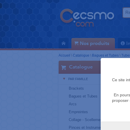
Nos produits
I
Accueil
\
Catalogue
\
Bagues et Tubes
\
Tubes
Catalogue
PAR FAMILLE
Ce site i
Brackets
En pours
Bagues et Tubes
proposer 
Arcs
Empreintes
Collage - Scellement
Pinces et Instruments