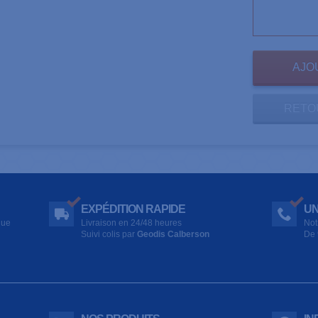
RETO
EXPÉDITION RAPIDE
UN
que
Livraison en 24/48 heures
Not
Suivi colis par
Geodis Calberson
De 