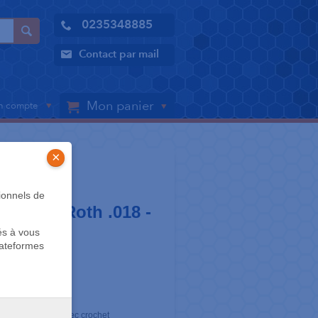
0235348885
Contact par mail
Mon panier
 compte
×
LER
ionnels de
16 / 26 - Roth .018 -
és à vous
e
lateformes
 la même dent
sh anatomique avec crochet