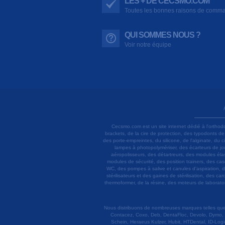
LES + DE CECSMO.COM
Toutes les bonnes raisons de comm
QUI SOMMES NOUS ?
Voir notre équipe
Cecsmo.com est un site internet dédié à l'orthod
brackets, de la cire de protection, des typodonts d
des porte-empreintes, du silicone, de l'alginate, du
lampes à photopolymériser, des écarteurs de joue
aéropolisseurs, des détartreurs, des modules élas
modules de sécurité, des position trainers, des ca
WC, des pompes à salive et canules d'aspiration, d
stérilisateurs et des gaines de stérilisation, des c
thermoformer, de la résine, des moteurs de laboratoir
Nous distribuons de nombreuses marques telles que 3
Contacez, Coxo, Deb, DentaFloc, Devolo, Dymo, 
Schein, Heraeus Kulzer, Hubit, HTDental, ID-Logi