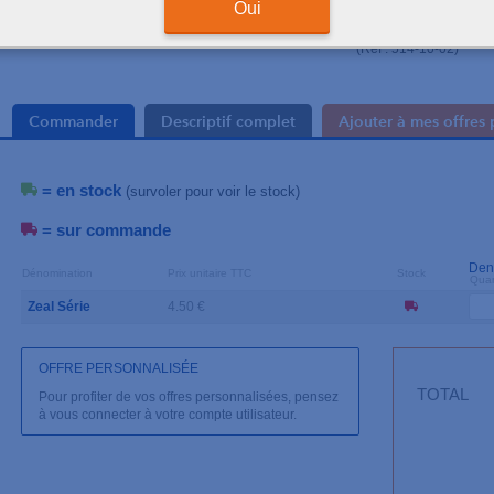
Oui
. Insertion des arcs fac
. À utiliser avec une p
(Réf : 514-10-02)
Commander
Descriptif complet
Ajouter à mes offres 
= en stock
(survoler pour voir le stock)
= sur commande
Den
Dénomination
Prix unitaire TTC
Stock
Quan
Zeal Série
4.50 €
OFFRE PERSONNALISÉE
TOTAL
Pour profiter de vos offres personnalisées, pensez
à vous connecter à votre compte utilisateur.