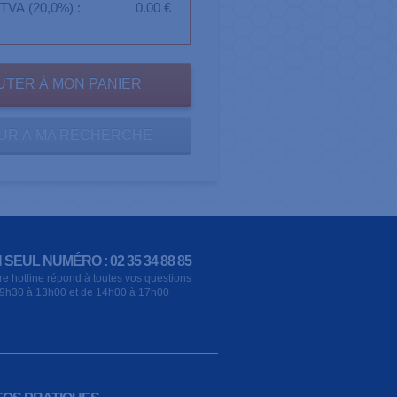
TVA (20,0%) :
0.00 €
UR À MA RECHERCHE
 SEUL NUMÉRO : 02 35 34 88 85
re hotline répond à toutes vos questions
9h30 à 13h00 et de 14h00 à 17h00