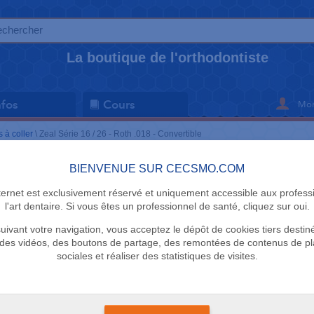
La boutique de l'orthodontiste
Mon
nfos
Cours
 à coller
\
Zeal Série 16 / 26 - Roth .018 - Convertible
BIENVENUE SUR CECSMO.COM
TUBES À COL
nternet est exclusivement réservé et uniquement accessible aux profess
Zeal Série 
l'art dentaire. Si vous êtes un professionnel de santé, cliquez sur oui.
uivant votre navigation, vous acceptez le dépôt de cookies tiers destin
Convertibl
des vidéos, des boutons de partage, des remontées de contenus de p
sociales et réaliser des statistiques de visites.
DTC
Vendu par 10 tubes de
+
. Tubes à base me