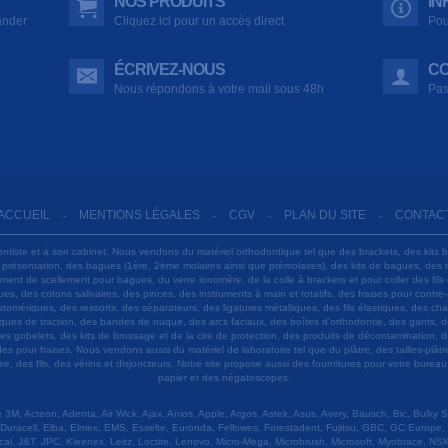
NOS PRODUITS
IN
ander
Cliquez ici pour un accès direct
Pou
ÉCRIVEZ-NOUS
CO
Nous répondons à votre mail sous 48h
Pas
ACCUEIL
MENTIONS LÉGALES
CGV
PLAN DU SITE
CONTAC
-
-
-
-
ontiste et à son cabinet. Nous vendons du matériel orthodontique tel que des brackets, des kits 
e présentation, des bagues (1ère, 2ème molaires ainsi que prémolaires), des kits de bagues, des
 ciment de scellement pour bagues, du verre ionomère, de la colle à brackets et pour coller des f
s, des cotons salivaires, des pinces, des instruments à main et rotatifs, des fraises pour contre-
tomériques, des ressorts, des séparateurs, des ligatures métalliques, des fils élastiques, des ch
sques de traction, des bandes de nuque, des arcs faciaux, des boîtes d'orthodontie, des gants, d
es gobelets, des kits de brossage et de la cire de protection, des produits de décontamination, d
ardes pour fraises. Nous vendons aussi du matériel de laboratoire tel que du plâtre, des tailles-p
e, des fils, des vérins et disjoncteurs. Notre site propose aussi des fournitures pour votre burea
papier et des négatoscopes.
M, Acteon, Adenta, Air Wick, Ajax, Anios, Apple, Argos, Astek, Asus, Avery, Bausch, Bic, Bulky
Duracell, Elba, Elmex, EMS, Esselte, Euronda, Fellowes, Forestadent, Fujitsu, GBC, GC Europe,
cal, J&T, JPC, Kleenex, Leitz, Loctite, Lenovo, Micro-Mega, Microbrush, Microsoft, Myobrace, NSK,