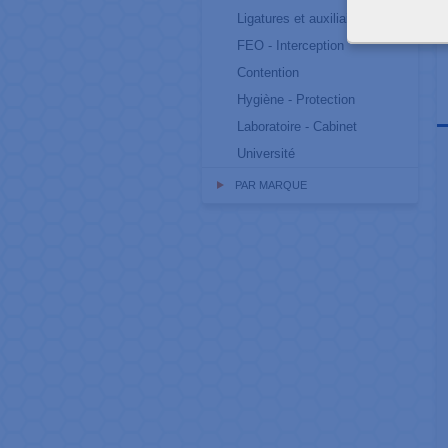
Ligatures et auxiliaires
FEO - Interception
Contention
Hygiène - Protection
Laboratoire - Cabinet
Université
PAR MARQUE