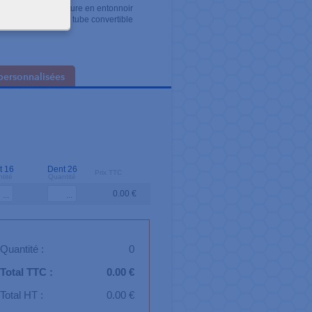
ilité grâce à l'ouverture en entonnoir
ince spécifique pour tube convertible
personnalisées
t 16
Dent 26
Prix TTC
tité
Quantité
0.00 €
Quantité :
0
Total TTC :
0.00 €
Total HT :
0.00 €