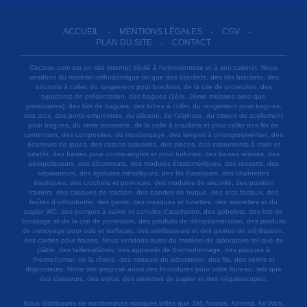
ACCUEIL
MENTIONS LÉGALES
CGV
-
-
-
PLAN DU SITE
CONTACT
-
Cecsmo.com est un site internet dédié à l'orthodontiste et à son cabinet. Nous
vendons du matériel orthodontique tel que des brackets, des kits brackets, des
boutons à coller, du rangement pour brackets, de la cire de protection, des
typodonts de présentation, des bagues (1ère, 2ème molaires ainsi que
prémolaires), des kits de bagues, des tubes à coller, du rangement pour bagues,
des arcs, des porte-empreintes, du silicone, de l'alginate, du ciment de scellement
pour bagues, du verre ionomère, de la colle à brackets et pour coller des fils de
contention, des composites, du mordançage, des lampes à photopolymériser, des
écarteurs de joues, des cotons salivaires, des pinces, des instruments à main et
rotatifs, des fraises pour contre-angles et pour turbines, des fraises résines, des
aéropolisseurs, des détartreurs, des modules élastomériques, des ressorts, des
séparateurs, des ligatures métalliques, des fils élastiques, des chaînettes
élastiques, des crochets et potences, des modules de sécurité, des position
trainers, des casques de traction, des bandes de nuque, des arcs faciaux, des
boîtes d'orthodontie, des gants, des masques et lunettes, des serviettes et du
papier WC, des pompes à salive et canules d'aspiration, des gobelets, des kits de
brossage et de la cire de protection, des produits de décontamination, des produits
de nettoyage pour sols et surfaces, des stérilisateurs et des gaines de stérilisation,
des cardes pour fraises. Nous vendons aussi du matériel de laboratoire tel que du
plâtre, des tailles-plâtres, des appareils de thermoformage, des plaques à
thermoformer, de la résine, des moteurs de laboratoire, des fils, des vérins et
disjoncteurs. Notre site propose aussi des fournitures pour votre bureau, tels que
des classeurs, des stylos, des ramettes de papier et des négatoscopes.
Nous distribuons de nombreuses marques telles que 3M, Acteon, Adenta, Air Wick,