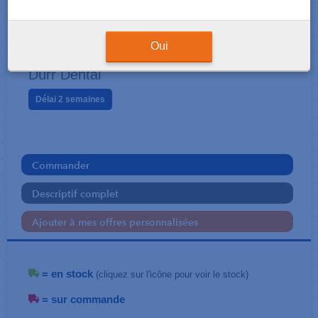
ACCESSOIRES LABORATOIRE
ID 220 Boîte pour fraises
Oui
Dürr Dental
Délai 2 semaines
Commander
Descriptif complet
Ajouter à mes offres personnalisées
= en stock
(cliquez sur l'icône pour voir le stock)
= sur commande