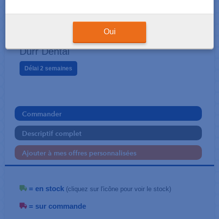
ASPIRATION
MD 555 Nettoyant spécial 2,5L
Oui
Dürr Dental
Délai 2 semaines
Commander
Descriptif complet
Ajouter à mes offres personnalisées
= en stock
(cliquez sur l'icône pour voir le stock)
= sur commande