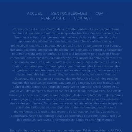
ACCUEIL
MENTIONS LÉGALES
CGV
-
-
-
PLAN DU SITE
CONTACT
-
Cecsmo.com est un site internet dédié à l'orthodontiste et à son cabinet. Nous
vendons du matériel orthodontique tel que des brackets, des kits brackets, des
boutons à coller, du rangement pour brackets, de la cire de protection, des
typodonts de présentation, des bagues (1ère, 2ème molaires ainsi que
prémolaires), des kits de bagues, des tubes à coller, du rangement pour bagues,
des arcs, des porte-empreintes, du silicone, de l'alginate, du ciment de scellement
pour bagues, du verre ionomère, de la colle à brackets et pour coller des fils de
contention, des composites, du mordançage, des lampes à photopolymériser, des
écarteurs de joues, des cotons salivaires, des pinces, des instruments à main et
rotatifs, des fraises pour contre-angles et pour turbines, des fraises résines, des
aéropolisseurs, des détartreurs, des modules élastomériques, des ressorts, des
séparateurs, des ligatures métalliques, des fils élastiques, des chaînettes
élastiques, des crochets et potences, des modules de sécurité, des position
trainers, des casques de traction, des bandes de nuque, des arcs faciaux, des
boîtes d'orthodontie, des gants, des masques et lunettes, des serviettes et du
papier WC, des pompes à salive et canules d'aspiration, des gobelets, des kits de
brossage et de la cire de protection, des produits de décontamination, des produits
de nettoyage pour sols et surfaces, des stérilisateurs et des gaines de stérilisation,
des cardes pour fraises. Nous vendons aussi du matériel de laboratoire tel que du
plâtre, des tailles-plâtres, des appareils de thermoformage, des plaques à
thermoformer, de la résine, des moteurs de laboratoire, des fils, des vérins et
disjoncteurs. Notre site propose aussi des fournitures pour votre bureau, tels que
des classeurs, des stylos, des ramettes de papier et des négatoscopes.
Nous distribuons de nombreuses marques telles que 3M, Acteon, Adenta, Air Wick,