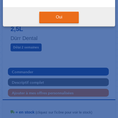
EMPREINTES
MD 535 Dissolvant de plâtre
Oui
2,5L
Dürr Dental
Délai 2 semaines
Commander
Descriptif complet
Ajouter à mes offres personnalisées
= en stock
(cliquez sur l'icône pour voir le stock)