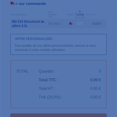
= sur commande
A
Prix
l'unité
Dénomination
unitaire
Stock
Prix TTC
TTC
Quantité
MD 535 Dissolvant de
107.80 €
0.00 €
plâtre 2,5L
OFFRE PERSONNALISÉE
Pour profiter de vos offres personnalisées, pensez à vous
connecter à votre compte utilisateur.
TOTAL
Quantité :
0
Total TTC :
0.00 €
Total HT :
0.00 €
TVA (20,0%) :
0.00 €