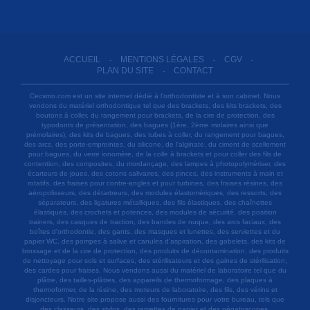
ACCUEIL
MENTIONS LÉGALES
CGV
-
-
-
PLAN DU SITE
CONTACT
-
Cecsmo.com est un site internet dédié à l'orthodontiste et à son cabinet. Nous
vendons du matériel orthodontique tel que des brackets, des kits brackets, des
boutons à coller, du rangement pour brackets, de la cire de protection, des
typodonts de présentation, des bagues (1ère, 2ème molaires ainsi que
prémolaires), des kits de bagues, des tubes à coller, du rangement pour bagues,
des arcs, des porte-empreintes, du silicone, de l'alginate, du ciment de scellement
pour bagues, du verre ionomère, de la colle à brackets et pour coller des fils de
contention, des composites, du mordançage, des lampes à photopolymériser, des
écarteurs de joues, des cotons salivaires, des pinces, des instruments à main et
rotatifs, des fraises pour contre-angles et pour turbines, des fraises résines, des
aéropolisseurs, des détartreurs, des modules élastomériques, des ressorts, des
séparateurs, des ligatures métalliques, des fils élastiques, des chaînettes
élastiques, des crochets et potences, des modules de sécurité, des position
trainers, des casques de traction, des bandes de nuque, des arcs faciaux, des
boîtes d'orthodontie, des gants, des masques et lunettes, des serviettes et du
papier WC, des pompes à salive et canules d'aspiration, des gobelets, des kits de
brossage et de la cire de protection, des produits de décontamination, des produits
de nettoyage pour sols et surfaces, des stérilisateurs et des gaines de stérilisation,
des cardes pour fraises. Nous vendons aussi du matériel de laboratoire tel que du
plâtre, des tailles-plâtres, des appareils de thermoformage, des plaques à
thermoformer, de la résine, des moteurs de laboratoire, des fils, des vérins et
disjoncteurs. Notre site propose aussi des fournitures pour votre bureau, tels que
des classeurs, des stylos, des ramettes de papier et des négatoscopes.