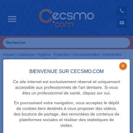
Accueil
\
Catalogue
\
Hygiène - Protection
\
Décontamination
\
Empreintes
\
MD 535 Dissolvant de plâtre 2,5L
×
BIENVENUE SUR CECSMO.COM
Ce site internet est exclusivement réservé et uniquement
accessible aux professionnels de l'art dentaire. Si vous
êtes un professionnel de santé, cliquez sur oui.
En poursuivant votre navigation, vous acceptez le dépôt
de cookies tiers destinés à vous proposer des vidéos,
des boutons de partage, des remontées de contenus de
plateformes sociales et réaliser des statistiques de
visites.