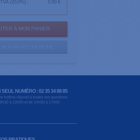
TVA (20,0%) :
0.00 €
UR À MA RECHERCHE
 SEUL NUMÉRO : 02 35 34 88 85
re hotline répond à toutes vos questions
9h30 à 13h00 et de 14h00 à 17h00
FOS PRATIQUES