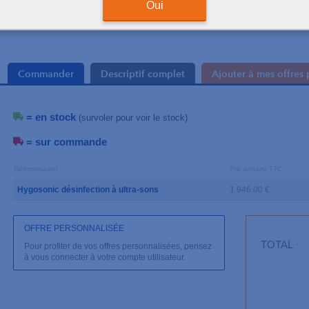
Oui
Commander
Descriptif complet
Ajouter à mes offres 
= en stock
(survoler pour voir le stock)
= sur commande
Dénomination
Prix unitaire TTC
Hygosonic désinfection à ultra-sons
1 946.00 €
OFFRE PERSONNALISÉE
TOTAL
Pour profiter de vos offres personnalisées, pensez
à vous connecter à votre compte utilisateur.