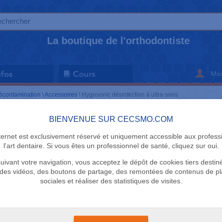
La boutique de l'orthodontiste
Mon
nfos
Cours
écontamination
\
Accessoires
\
Hygosonic désinfection à ultra-sons
BIENVENUE SUR CECSMO.COM
ACCESSOIRE
nternet est exclusivement réservé et uniquement accessible aux profess
Hygosonic 
l'art dentaire. Si vous êtes un professionnel de santé, cliquez sur oui.
uivant votre navigation, vous acceptez le dépôt de cookies tiers destin
ultra-sons
des vidéos, des boutons de partage, des remontées de contenus de p
sociales et réaliser des statistiques de visites.
Dürr Dental
Délai 2 semaines