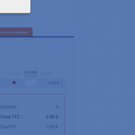
personnalisées
A l'unité
Stock
Prix TTC
Quantité
0.00 €
Quantité :
0
Total TTC :
0.00 €
Total HT :
0.00 €