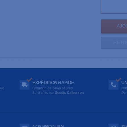
RETO
EXPÉDITION RAPIDE
UN
que
Livraison en 24/48 heures
Not
Suivi colis par
Geodis Calberson
De 
NOS PRODUITS
IN