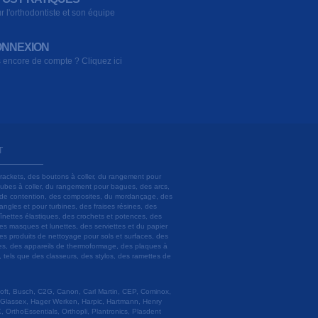
r l'orthodontiste et son équipe
NNEXION
 encore de compte ? Cliquez ici
T
brackets, des boutons à coller, du rangement pour
 tubes à coller, du rangement pour bagues, des arcs,
ils de contention, des composites, du mordançage, des
angles et pour turbines, des fraises résines, des
aînettes élastiques, des crochets et potences, des
es masques et lunettes, des serviettes et du papier
es produits de nettoyage pour sols et surfaces, des
lâtres, des appareils de thermoformage, des plaques à
u, tels que des classeurs, des stylos, des ramettes de
 Soft, Busch, C2G, Canon, Carl Martin, CEP, Cominox,
 Glassex, Hager Werken, Harpic, Hartmann, Henry
 OrthoEssentials, Orthopli, Plantronics, Plasdent