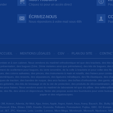
ander
Cliquez ici pour un accès direct
Pou
ÉCRIVEZ-NOUS
CO
Nous répondons à votre mail sous 48h
Pas
ACCUEIL
MENTIONS LÉGALES
CGV
PLAN DU SITE
CONTAC
-
-
-
-
ontiste et à son cabinet. Nous vendons du matériel orthodontique tel que des brackets, des kits 
e présentation, des bagues (1ère, 2ème molaires ainsi que prémolaires), des kits de bagues, des
 ciment de scellement pour bagues, du verre ionomère, de la colle à brackets et pour coller des f
s, des cotons salivaires, des pinces, des instruments à main et rotatifs, des fraises pour contre-
tomériques, des ressorts, des séparateurs, des ligatures métalliques, des fils élastiques, des ch
sques de traction, des bandes de nuque, des arcs faciaux, des boîtes d'orthodontie, des gants, d
es gobelets, des kits de brossage et de la cire de protection, des produits de décontamination, d
ardes pour fraises. Nous vendons aussi du matériel de laboratoire tel que du plâtre, des tailles-p
e, des fils, des vérins et disjoncteurs. Notre site propose aussi des fournitures pour votre burea
papier et des négatoscopes.
M, Acteon, Adenta, Air Wick, Ajax, Anios, Apple, Argos, Astek, Asus, Avery, Bausch, Bic, Bulky
Duracell, Elba, Elmex, EMS, Esselte, Euronda, Fellowes, Forestadent, Fujitsu, GBC, GC Europe,
cal, J&T, JPC, Kleenex, Leitz, Loctite, Lenovo, Micro-Mega, Microbrush, Microsoft, Myobrace, NSK,