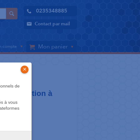
0235348885
Contact par mail
Mon panier
 compte
×
S
ionnels de
désinfection à
és à vous
lateformes