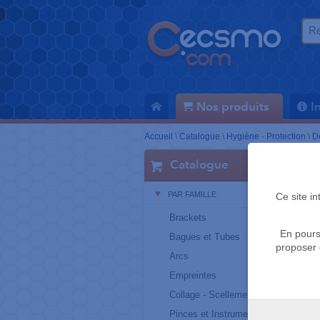
Nos produits
I
Accueil
\
Catalogue
\
Hygiène - Protection
\
D
Catalogue
PAR FAMILLE
Ce site i
Brackets
En pours
Bagues et Tubes
proposer 
Arcs
Empreintes
Collage - Scellement
Pinces et Instruments