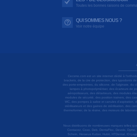
Toutes les bonnes raisons de comm
QUI SOMMES NOUS ?
Voir notre équipe
Cecsmo.com est un site internet dédié à l'orthod
brackets, de la cire de protection, des typodonts d
des porte-empreintes, du silicone, de l'alginate, du
lampes à photopolymériser, des écarteurs de joue
aéropolisseurs, des détartreurs, des modules élas
modules de sécurité, des position trainers, des ca
WC, des pompes à salive et canules d'aspiration, d
stérilisateurs et des gaines de stérilisation, des c
thermoformer, de la résine, des moteurs de laboratoir
Nous distribuons de nombreuses marques telles que 3
Contacez, Coxo, Deb, DentaFloc, Devolo, Dymo, 
Schein, Heraeus Kulzer, Hubit, HTDental, ID-Logi