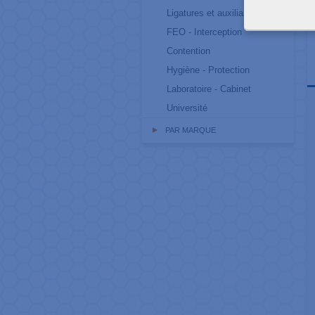
Ligatures et auxiliaires
FEO - Interception
Contention
Hygiène - Protection
Laboratoire - Cabinet
Université
PAR MARQUE