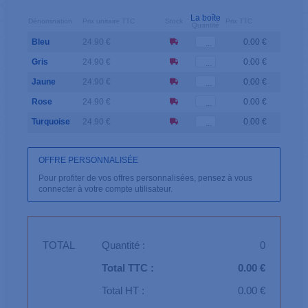
La boîte
Dénomination
Prix unitaire TTC
Stock
Prix TTC
Quantité
Bleu
24.90 €
0.00 €
Gris
24.90 €
0.00 €
Jaune
24.90 €
0.00 €
Rose
24.90 €
0.00 €
Turquoise
24.90 €
0.00 €
OFFRE PERSONNALISÉE
Pour profiter de vos offres personnalisées, pensez à vous
connecter à votre compte utilisateur.
TOTAL
Quantité :
0
Total TTC :
0.00 €
Total HT :
0.00 €