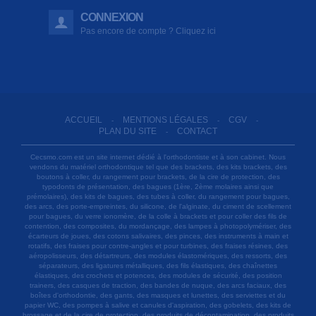
CONNEXION
Pas encore de compte ? Cliquez ici
ACCUEIL
MENTIONS LÉGALES
CGV
-
-
-
PLAN DU SITE
CONTACT
-
Cecsmo.com est un site internet dédié à l'orthodontiste et à son cabinet. Nous
vendons du matériel orthodontique tel que des brackets, des kits brackets, des
boutons à coller, du rangement pour brackets, de la cire de protection, des
typodonts de présentation, des bagues (1ère, 2ème molaires ainsi que
prémolaires), des kits de bagues, des tubes à coller, du rangement pour bagues,
des arcs, des porte-empreintes, du silicone, de l'alginate, du ciment de scellement
pour bagues, du verre ionomère, de la colle à brackets et pour coller des fils de
contention, des composites, du mordançage, des lampes à photopolymériser, des
écarteurs de joues, des cotons salivaires, des pinces, des instruments à main et
rotatifs, des fraises pour contre-angles et pour turbines, des fraises résines, des
aéropolisseurs, des détartreurs, des modules élastomériques, des ressorts, des
séparateurs, des ligatures métalliques, des fils élastiques, des chaînettes
élastiques, des crochets et potences, des modules de sécurité, des position
trainers, des casques de traction, des bandes de nuque, des arcs faciaux, des
boîtes d'orthodontie, des gants, des masques et lunettes, des serviettes et du
papier WC, des pompes à salive et canules d'aspiration, des gobelets, des kits de
brossage et de la cire de protection, des produits de décontamination, des produits