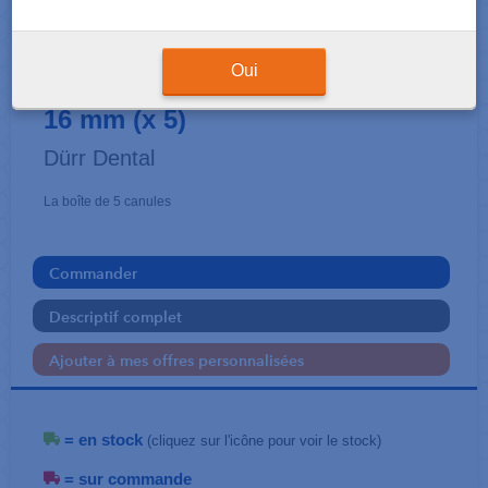
CANULES
Universelle Adulte pour raccord
Oui
16 mm (x 5)
Dürr Dental
La boîte de 5 canules
Commander
Descriptif complet
Ajouter à mes offres personnalisées
= en stock
(cliquez sur l'icône pour voir le stock)
= sur commande