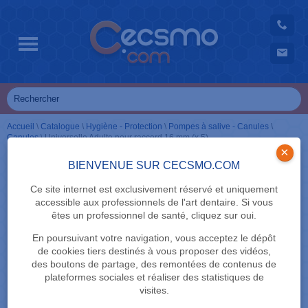
Accueil
\
Catalogue
\
Hygiène - Protection
\
Pompes à salive - Canules
\
Canules
\
Universelle Adulte pour raccord 16 mm (x 5)
×
BIENVENUE SUR CECSMO.COM
Ce site internet est exclusivement réservé et uniquement
accessible aux professionnels de l'art dentaire. Si vous
êtes un professionnel de santé, cliquez sur oui.
En poursuivant votre navigation, vous acceptez le dépôt
de cookies tiers destinés à vous proposer des vidéos,
des boutons de partage, des remontées de contenus de
plateformes sociales et réaliser des statistiques de
visites.