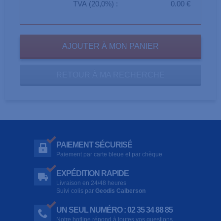
TVA (20,0%) :
0.00 €
RETOUR À MA RECHERCHE
PAIEMENT SÉCURISÉ
Paiement par carte bleue et par chèque
EXPÉDITION RAPIDE
Livraison en 24/48 heures
Suivi colis par
Geodis Calberson
UN SEUL NUMÉRO : 02 35 34 88 85
Notre hotline répond à toutes vos questions