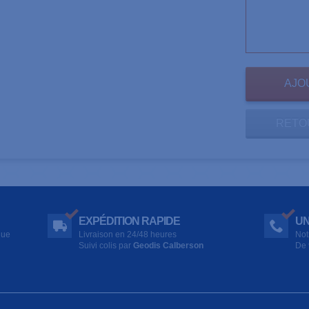
RETO
EXPÉDITION RAPIDE
UN
que
Livraison en 24/48 heures
Not
Suivi colis par
Geodis Calberson
De 