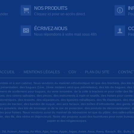
NOS PRODUITS
IN
ander
Cliquez ici pour un accès direct
Pou
ÉCRIVEZ-NOUS
CO
Nous répondons à votre mail sous 48h
Pas
ACCUEIL
MENTIONS LÉGALES
CGV
PLAN DU SITE
CONTAC
-
-
-
-
ontiste et à son cabinet. Nous vendons du matériel orthodontique tel que des brackets, des kits 
e présentation, des bagues (1ère, 2ème molaires ainsi que prémolaires), des kits de bagues, des
 ciment de scellement pour bagues, du verre ionomère, de la colle à brackets et pour coller des f
s, des cotons salivaires, des pinces, des instruments à main et rotatifs, des fraises pour contre-
tomériques, des ressorts, des séparateurs, des ligatures métalliques, des fils élastiques, des ch
sques de traction, des bandes de nuque, des arcs faciaux, des boîtes d'orthodontie, des gants, d
es gobelets, des kits de brossage et de la cire de protection, des produits de décontamination, d
ardes pour fraises. Nous vendons aussi du matériel de laboratoire tel que du plâtre, des tailles-p
e, des fils, des vérins et disjoncteurs. Notre site propose aussi des fournitures pour votre burea
papier et des négatoscopes.
M, Acteon, Adenta, Air Wick, Ajax, Anios, Apple, Argos, Astek, Asus, Avery, Bausch, Bic, Bulky