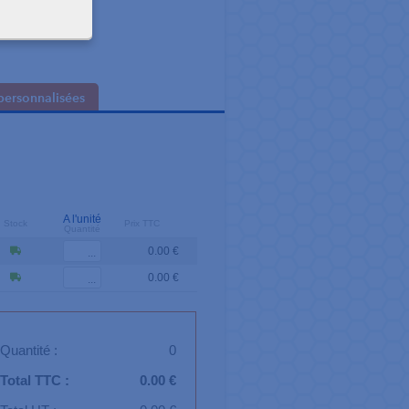
personnalisées
A l'unité
Stock
Prix TTC
Quantité
0.00 €
0.00 €
Quantité :
0
Total TTC :
0.00 €