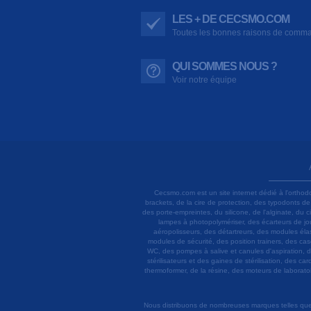
LES + DE CECSMO.COM
Toutes les bonnes raisons de comm
QUI SOMMES NOUS ?
Voir notre équipe
Cecsmo.com est un site internet dédié à l'orthod
brackets, de la cire de protection, des typodonts d
des porte-empreintes, du silicone, de l'alginate, du
lampes à photopolymériser, des écarteurs de joue
aéropolisseurs, des détartreurs, des modules élas
modules de sécurité, des position trainers, des ca
WC, des pompes à salive et canules d'aspiration, d
stérilisateurs et des gaines de stérilisation, des c
thermoformer, de la résine, des moteurs de laboratoir
Nous distribuons de nombreuses marques telles que 3