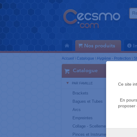
Nos produits
I
Accueil
\
Catalogue
\
Hygiène - Protection
\
St
Catalogue
PAR FAMILLE
Ce site i
Brackets
En pours
Bagues et Tubes
proposer 
Arcs
Empreintes
Collage - Scellement
Pinces et Instruments