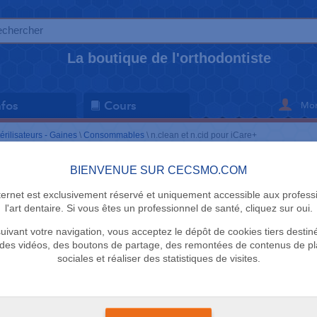
La boutique de l'orthodontiste
Mon
nfos
Cours
érilisateurs - Gaines
\
Consommables
\
n.clean et n.cid pour iCare+
BIENVENUE SUR CECSMO.COM
CONSOMMAB
nternet est exclusivement réservé et uniquement accessible aux profess
n.clean et 
l'art dentaire. Si vous êtes un professionnel de santé, cliquez sur oui.
uivant votre navigation, vous acceptez le dépôt de cookies tiers destin
NSK
des vidéos, des boutons de partage, des remontées de contenus de p
sociales et réaliser des statistiques de visites.
Le carton de 6 flacons