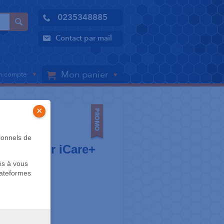
0235348885
Contact par mail
Mon panier
 compte
×
LES
ionnels de
n.cid pour iCare+
és à vous
lateformes