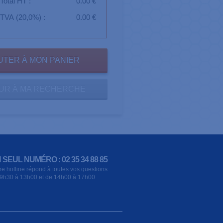
Total HT :
0.00 €
TVA (20,0%) :
0.00 €
UR À MA RECHERCHE
 SEUL NUMÉRO : 02 35 34 88 85
re hotline répond à toutes vos questions
9h30 à 13h00 et de 14h00 à 17h00