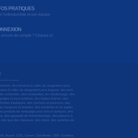
FOS PRATIQUES
r l'orthodontiste et son équipe
NNEXION
 encore de compte ? Cliquez ici
T
brackets, des boutons à coller, du rangement pour
 tubes à coller, du rangement pour bagues, des arcs,
ils de contention, des composites, du mordançage, des
angles et pour turbines, des fraises résines, des
aînettes élastiques, des crochets et potences, des
es masques et lunettes, des serviettes et du papier
es produits de nettoyage pour sols et surfaces, des
lâtres, des appareils de thermoformage, des plaques à
u, tels que des classeurs, des stylos, des ramettes de
 Soft, Busch, C2G, Canon, Carl Martin, CEP, Cominox,