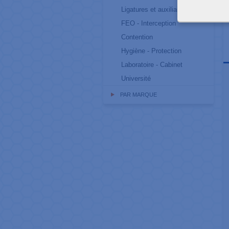
Ligatures et auxiliaires
FEO - Interception
Contention
Hygiène - Protection
Laboratoire - Cabinet
Université
PAR MARQUE