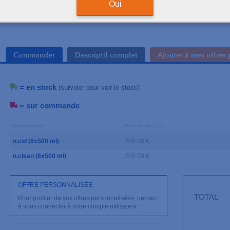
Oui
Commander
Descriptif complet
Ajouter à mes offres 
= en stock
(survoler pour voir le stock)
= sur commande
Dénomination
Prix unitaire TTC
n.cid (6x500 ml)
205.00 €
n.clean (6x500 ml)
205.00 €
OFFRE PERSONNALISÉE
TOTAL
Pour profiter de vos offres personnalisées, pensez
à vous connecter à votre compte utilisateur.