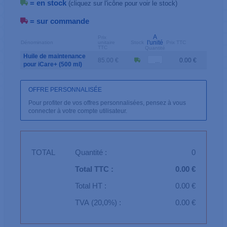
= en stock
(cliquez sur l'icône pour voir le stock)
= sur commande
A
Prix
l'unité
Dénomination
unitaire
Stock
Prix TTC
TTC
Quantité
Huile de maintenance
85.00 €
0.00 €
pour iCare+ (500 ml)
OFFRE PERSONNALISÉE
Pour profiter de vos offres personnalisées, pensez à vous
connecter à votre compte utilisateur.
TOTAL
Quantité :
0
Total TTC :
0.00 €
Total HT :
0.00 €
TVA (20,0%) :
0.00 €