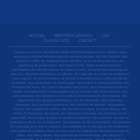
ACCUEIL
MENTIONS LÉGALES
CGV
-
-
-
PLAN DU SITE
CONTACT
-
Cecsmo.com est un site internet dédié à l'orthodontiste et à son cabinet. Nous
vendons du matériel orthodontique tel que des brackets, des kits brackets, des
boutons à coller, du rangement pour brackets, de la cire de protection, des
typodonts de présentation, des bagues (1ère, 2ème molaires ainsi que
prémolaires), des kits de bagues, des tubes à coller, du rangement pour bagues,
des arcs, des porte-empreintes, du silicone, de l'alginate, du ciment de scellement
pour bagues, du verre ionomère, de la colle à brackets et pour coller des fils de
contention, des composites, du mordançage, des lampes à photopolymériser, des
écarteurs de joues, des cotons salivaires, des pinces, des instruments à main et
rotatifs, des fraises pour contre-angles et pour turbines, des fraises résines, des
aéropolisseurs, des détartreurs, des modules élastomériques, des ressorts, des
séparateurs, des ligatures métalliques, des fils élastiques, des chaînettes
élastiques, des crochets et potences, des modules de sécurité, des position
trainers, des casques de traction, des bandes de nuque, des arcs faciaux, des
boîtes d'orthodontie, des gants, des masques et lunettes, des serviettes et du
papier WC, des pompes à salive et canules d'aspiration, des gobelets, des kits de
brossage et de la cire de protection, des produits de décontamination, des produits
de nettoyage pour sols et surfaces, des stérilisateurs et des gaines de stérilisation,
des cardes pour fraises. Nous vendons aussi du matériel de laboratoire tel que du
plâtre, des tailles-plâtres, des appareils de thermoformage, des plaques à
thermoformer, de la résine, des moteurs de laboratoire, des fils, des vérins et