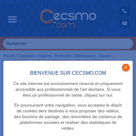
Accueil
\
Catalogue
\
Hygiène - Protection
\
Stérilisateurs - Gaines
\
Consommables
\
Huile de maintenance pour iCare+ (500 ml)
×
BIENVENUE SUR CECSMO.COM
Ce site internet est exclusivement réservé et uniquement
accessible aux professionnels de l'art dentaire. Si vous
êtes un professionnel de santé, cliquez sur oui.
En poursuivant votre navigation, vous acceptez le dépôt
de cookies tiers destinés à vous proposer des vidéos,
des boutons de partage, des remontées de contenus de
plateformes sociales et réaliser des statistiques de
visites.