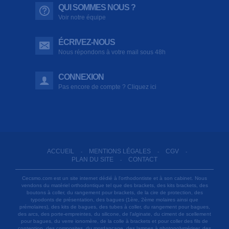
QUI SOMMES NOUS ?
Voir notre équipe
ÉCRIVEZ-NOUS
Nous répondons à votre mail sous 48h
CONNEXION
Pas encore de compte ? Cliquez ici
ACCUEIL
MENTIONS LÉGALES
CGV
-
-
-
PLAN DU SITE
CONTACT
-
Cecsmo.com est un site internet dédié à l'orthodontiste et à son cabinet. Nous
vendons du matériel orthodontique tel que des brackets, des kits brackets, des
boutons à coller, du rangement pour brackets, de la cire de protection, des
typodonts de présentation, des bagues (1ère, 2ème molaires ainsi que
prémolaires), des kits de bagues, des tubes à coller, du rangement pour bagues,
des arcs, des porte-empreintes, du silicone, de l'alginate, du ciment de scellement
pour bagues, du verre ionomère, de la colle à brackets et pour coller des fils de
contention, des composites, du mordançage, des lampes à photopolymériser, des