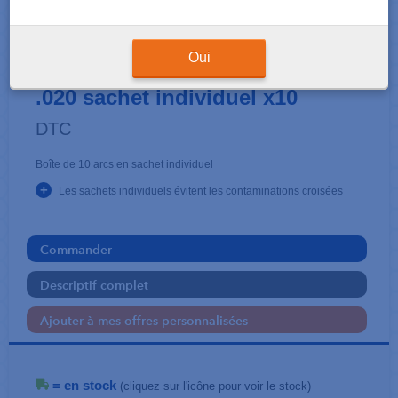
ARCS
DTC Niti Super-Elastic .020 x
Oui
.020 sachet individuel x10
DTC
Boîte de 10 arcs en sachet individuel
+
Les sachets individuels évitent les contaminations croisées
Commander
Descriptif complet
Ajouter à mes offres personnalisées
= en stock
(cliquez sur l'icône pour voir le stock)