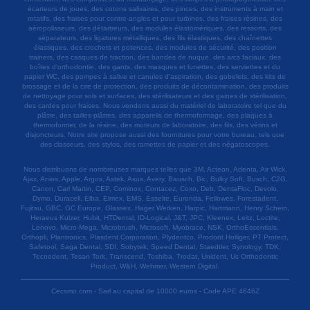
écarteurs de joues, des cotons salivaires, des pinces, des instruments à main et
rotatifs, des fraises pour contre-angles et pour turbines, des fraises résines, des
aéropolisseurs, des détartreurs, des modules élastomériques, des ressorts, des
séparateurs, des ligatures métalliques, des fils élastiques, des chaînettes
élastiques, des crochets et potences, des modules de sécurité, des position
trainers, des casques de traction, des bandes de nuque, des arcs faciaux, des
boîtes d'orthodontie, des gants, des masques et lunettes, des serviettes et du
papier WC, des pompes à salive et canules d'aspiration, des gobelets, des kits de
brossage et de la cire de protection, des produits de décontamination, des produits
de nettoyage pour sols et surfaces, des stérilisateurs et des gaines de stérilisation,
des cardes pour fraises. Nous vendons aussi du matériel de laboratoire tel que du
plâtre, des tailles-plâtres, des appareils de thermoformage, des plaques à
thermoformer, de la résine, des moteurs de laboratoire, des fils, des vérins et
disjoncteurs. Notre site propose aussi des fournitures pour votre bureau, tels que
des classeurs, des stylos, des ramettes de papier et des négatoscopes.
Nous distribuons de nombreuses marques telles que 3M, Acteon, Adenta, Air Wick,
Ajax, Anios, Apple, Argos, Astek, Asus, Avery, Bausch, Bic, Bulky Soft, Busch, C2G,
Canon, Carl Martin, CEP, Cominox, Contacez, Coxo, Deb, DentaFloc, Devolo,
Dymo, Duracell, Elba, Elmex, EMS, Esselte, Euronda, Fellowes, Forestadent,
Fujitsu, GBC, GC Europe, Glassex, Hager Werken, Harpic, Hartmann, Henry Schein,
Heraeus Kulzer, Hubit, HTDental, ID-Logical, J&T, JPC, Kleenex, Leitz, Loctite,
Lenovo, Micro-Mega, Microbrush, Microsoft, Myobrace, NSK, OrthoEssentials,
Orthopli, Plantronics, Plasdent Corporation, Plydentco, Prodont Holliger, PT Protect,
Safetool, Saga Dental, SDI, Sobytek, Speed Dental, Staedtler, Synology, TDK,
Tecnodent, Tesan Tork, Transcend, Toshiba, Trodat, Unident, Us Orthodontic
Product, W&H, Wehmer, Western Digital.
Cecsmo.com - Sarl au capital de 10000 euros - Code APE 4646Z