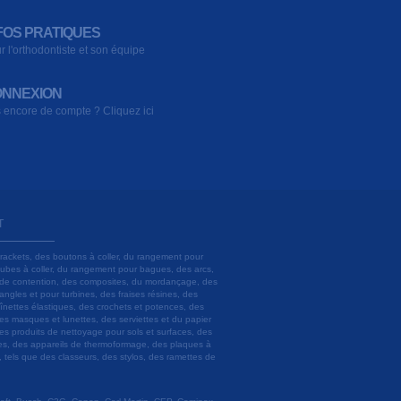
FOS PRATIQUES
r l'orthodontiste et son équipe
NNEXION
 encore de compte ? Cliquez ici
T
brackets, des boutons à coller, du rangement pour
 tubes à coller, du rangement pour bagues, des arcs,
ils de contention, des composites, du mordançage, des
angles et pour turbines, des fraises résines, des
aînettes élastiques, des crochets et potences, des
es masques et lunettes, des serviettes et du papier
es produits de nettoyage pour sols et surfaces, des
lâtres, des appareils de thermoformage, des plaques à
u, tels que des classeurs, des stylos, des ramettes de