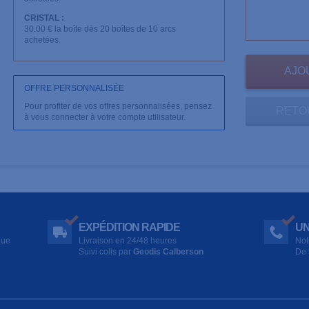
CRISTAL :
30.00 € la boîte dès 20 boîtes de 10 arcs
achetées.
OFFRE PERSONNALISÉE
Pour profiter de vos offres personnalisées, pensez
RETO
à vous connecter à votre compte utilisateur.
EXPÉDITION RAPIDE
UN
que
Livraison en 24/48 heures
Not
Suivi colis par
Geodis Calberson
De 