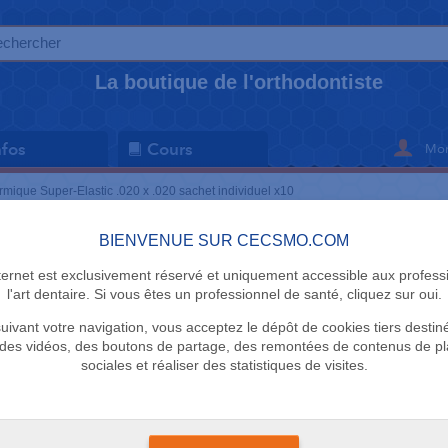
La boutique de l'orthodontiste
Mon
nfos
Cours
rmique Super-Elastic .020 x .020 sachet individuel x10
BIENVENUE SUR CECSMO.COM
ARCS
nternet est exclusivement réservé et uniquement accessible aux profess
DTC Niti t
l'art dentaire. Si vous êtes un professionnel de santé, cliquez sur oui.
uivant votre navigation, vous acceptez le dépôt de cookies tiers destin
Elastic .02
des vidéos, des boutons de partage, des remontées de contenus de p
sociales et réaliser des statistiques de visites.
sachet ind
DTC