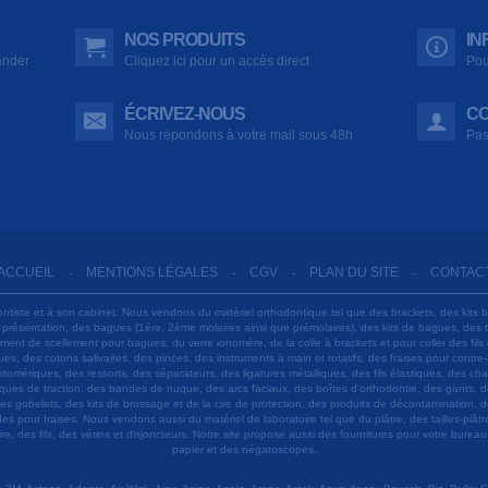
NOS PRODUITS
IN
ander
Cliquez ici pour un accès direct
Pou
ÉCRIVEZ-NOUS
CO
Nous répondons à votre mail sous 48h
Pas
ACCUEIL
MENTIONS LÉGALES
CGV
PLAN DU SITE
CONTAC
-
-
-
-
ontiste et à son cabinet. Nous vendons du matériel orthodontique tel que des brackets, des kits 
e présentation, des bagues (1ère, 2ème molaires ainsi que prémolaires), des kits de bagues, des
 ciment de scellement pour bagues, du verre ionomère, de la colle à brackets et pour coller des f
s, des cotons salivaires, des pinces, des instruments à main et rotatifs, des fraises pour contre-
tomériques, des ressorts, des séparateurs, des ligatures métalliques, des fils élastiques, des ch
sques de traction, des bandes de nuque, des arcs faciaux, des boîtes d'orthodontie, des gants, d
es gobelets, des kits de brossage et de la cire de protection, des produits de décontamination, d
ardes pour fraises. Nous vendons aussi du matériel de laboratoire tel que du plâtre, des tailles-p
e, des fils, des vérins et disjoncteurs. Notre site propose aussi des fournitures pour votre burea
papier et des négatoscopes.