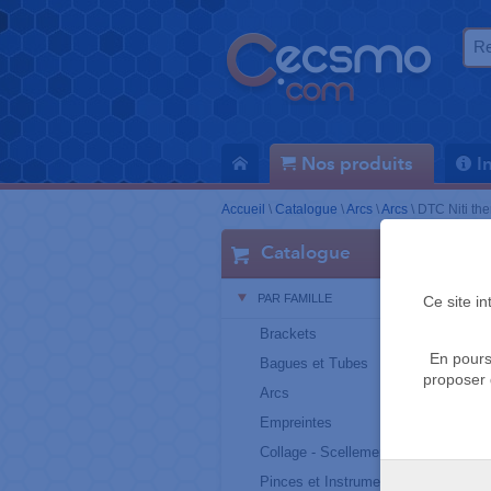
Nos produits
I
Accueil
\
Catalogue
\
Arcs
\
Arcs
\
DTC Niti the
Catalogue
PAR FAMILLE
Ce site i
Brackets
En pours
Bagues et Tubes
proposer 
Arcs
Empreintes
Collage - Scellement
Pinces et Instruments