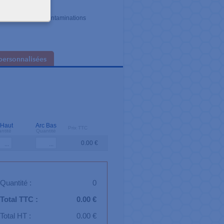
het individuel
duels évitent les contaminations
personnalisées
 Haut
Arc Bas
Prix TTC
ntité
Quantité
0.00 €
Quantité :
0
Total TTC :
0.00 €
Total HT :
0.00 €