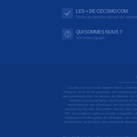
LES + DE CECSMO.COM
Toutes les bonnes raisons de comm
QUI SOMMES NOUS ?
Voir notre équipe
Cecsmo.com est un site internet dédié à l'orthod
brackets, de la cire de protection, des typodonts d
des porte-empreintes, du silicone, de l'alginate, du
lampes à photopolymériser, des écarteurs de joue
aéropolisseurs, des détartreurs, des modules élas
modules de sécurité, des position trainers, des ca
WC, des pompes à salive et canules d'aspiration, d
stérilisateurs et des gaines de stérilisation, des c
thermoformer, de la résine, des moteurs de laboratoir