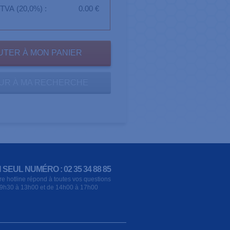
TVA (20,0%) :
0.00 €
UR À MA RECHERCHE
 SEUL NUMÉRO : 02 35 34 88 85
re hotline répond à toutes vos questions
9h30 à 13h00 et de 14h00 à 17h00