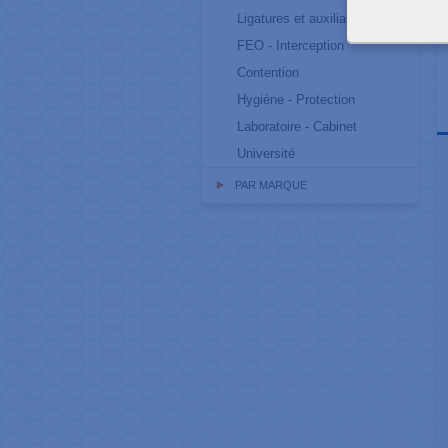
Ligatures et auxiliaires
FEO - Interception
Contention
Hygiène - Protection
Laboratoire - Cabinet
Université
PAR MARQUE