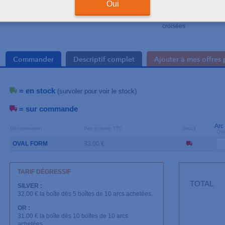
Oui
Boîte de 10 arcs en sac
+
Les sachets indivi
croisées
Commander
Descriptif complet
Ajouter à mes offres 
= en stock
(survoler pour voir le stock)
= sur commande
Arc
Dénomination
Prix unitaire TTC
Stock
Qua
OVAL FORM
33.00 €
TARIF DÉGRESSIF
TOTAL
SILVER :
32,00 € la boîte dès 5 boîtes de 10 arcs achetées.
OR :
31.00 € la boîte dès 10 boîtes de 10 arcs
achetées.