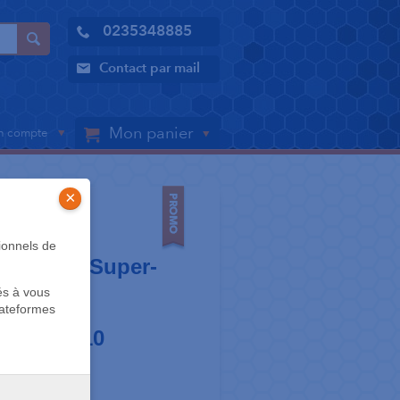
0235348885
Contact par mail
Mon panier
 compte
×
ionnels de
hermique Super-
és à vous
0 x .020
lateformes
ividuel x10