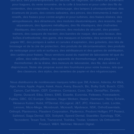
des arcs, des porte-empreintes, du silicone, de l'alginate, du ciment de scellement
pour bagues, du verre ionomère, de la colle à brackets et pour coller des fils de
contention, des composites, du mordançage, des lampes à photopolymériser, des
écarteurs de joues, des cotons salivaires, des pinces, des instruments à main et
rotatifs, des fraises pour contre-angles et pour turbines, des fraises résines, des
aéropolisseurs, des détartreurs, des modules élastomériques, des ressorts, des
séparateurs, des ligatures métalliques, des fils élastiques, des chaînettes
élastiques, des crochets et potences, des modules de sécurité, des position
trainers, des casques de traction, des bandes de nuque, des arcs faciaux, des
boîtes d'orthodontie, des gants, des masques et lunettes, des serviettes et du
papier WC, des pompes à salive et canules d'aspiration, des gobelets, des kits de
brossage et de la cire de protection, des produits de décontamination, des produits
de nettoyage pour sols et surfaces, des stérilisateurs et des gaines de stérilisation,
des cardes pour fraises. Nous vendons aussi du matériel de laboratoire tel que du
plâtre, des tailles-plâtres, des appareils de thermoformage, des plaques à
thermoformer, de la résine, des moteurs de laboratoire, des fils, des vérins et
disjoncteurs. Notre site propose aussi des fournitures pour votre bureau, tels que
des classeurs, des stylos, des ramettes de papier et des négatoscopes.
Nous distribuons de nombreuses marques telles que 3M, Acteon, Adenta, Air Wick,
Ajax, Anios, Apple, Argos, Astek, Asus, Avery, Bausch, Bic, Bulky Soft, Busch, C2G,
Canon, Carl Martin, CEP, Cominox, Contacez, Coxo, Deb, DentaFloc, Devolo,
Dymo, Duracell, Elba, Elmex, EMS, Esselte, Euronda, Fellowes, Forestadent,
Fujitsu, GBC, GC Europe, Glassex, Hager Werken, Harpic, Hartmann, Henry Schein,
Heraeus Kulzer, Hubit, HTDental, ID-Logical, J&T, JPC, Kleenex, Leitz, Loctite,
Lenovo, Micro-Mega, Microbrush, Microsoft, Myobrace, NSK, OrthoEssentials,
Orthopli, Plantronics, Plasdent Corporation, Plydentco, Prodont Holliger, PT Protect,
Safetool, Saga Dental, SDI, Sobytek, Speed Dental, Staedtler, Synology, TDK,
Tecnodent, Tesan Tork, Transcend, Toshiba, Trodat, Unident, Us Orthodontic
Product, W&H, Wehmer, Western Digital.