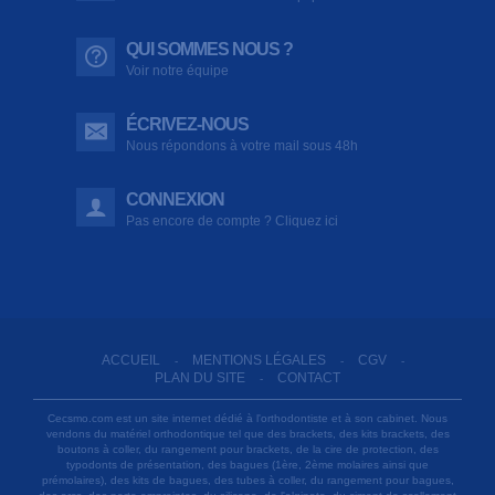
QUI SOMMES NOUS ?
Voir notre équipe
ÉCRIVEZ-NOUS
Nous répondons à votre mail sous 48h
CONNEXION
Pas encore de compte ? Cliquez ici
ACCUEIL
MENTIONS LÉGALES
CGV
-
-
-
PLAN DU SITE
CONTACT
-
Cecsmo.com est un site internet dédié à l'orthodontiste et à son cabinet. Nous
vendons du matériel orthodontique tel que des brackets, des kits brackets, des
boutons à coller, du rangement pour brackets, de la cire de protection, des
typodonts de présentation, des bagues (1ère, 2ème molaires ainsi que
prémolaires), des kits de bagues, des tubes à coller, du rangement pour bagues,