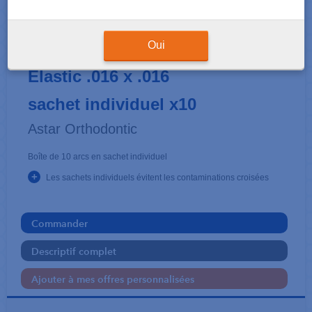
ARCS
Astar Niti thermique Super-
Oui
Elastic .016 x .016
sachet individuel x10
Astar Orthodontic
Boîte de 10 arcs en sachet individuel
+
Les sachets individuels évitent les contaminations croisées
Commander
Descriptif complet
Ajouter à mes offres personnalisées