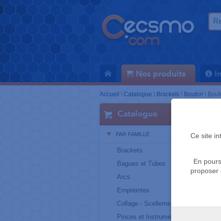
Nos produits
I
Accueil
\
Catalogue
\
Brackets
\
Bouton
\
Bout
Catalogue
PAR FAMILLE
Ce site i
Brackets
En pours
Bagues et Tubes
proposer 
Arcs
Empreintes
Collage - Scellement
Pinces et Instruments