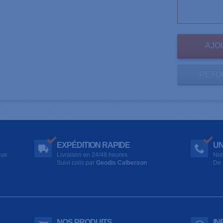
RETO
EXPÉDITION RAPIDE
UN
que
Livraison en 24/48 heures
Not
Suivi colis par
Geodis Calberson
De 
NOS PRODUITS
IN