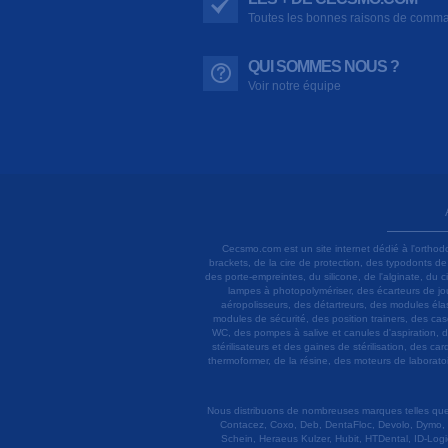
Toutes les bonnes raisons de comm
QUI SOMMES NOUS ?
Voir notre équipe
Cecsmo.com est un site internet dédié à l'orthod
brackets, de la cire de protection, des typodonts d
des porte-empreintes, du silicone, de l'alginate, du
lampes à photopolymériser, des écarteurs de joue
aéropolisseurs, des détartreurs, des modules élas
modules de sécurité, des position trainers, des ca
WC, des pompes à salive et canules d'aspiration, d
stérilisateurs et des gaines de stérilisation, des c
thermoformer, de la résine, des moteurs de laboratoir
Nous distribuons de nombreuses marques telles que 3
Contacez, Coxo, Deb, DentaFloc, Devolo, Dymo, 
Schein, Heraeus Kulzer, Hubit, HTDental, ID-Logi