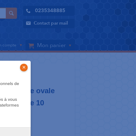
0235348885
Contact par mail
Mon panier
 compte
×
ionnels de
oller base ovale
és à vous
 sachet de 10
lateformes