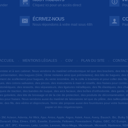
ander
Cliquez ici pour un accès direct
Pou
ÉCRIVEZ-NOUS
CO
Nous répondons à votre mail sous 48h
Pas
ACCUEIL
MENTIONS LÉGALES
CGV
PLAN DU SITE
CONTAC
-
-
-
-
ontiste et à son cabinet. Nous vendons du matériel orthodontique tel que des brackets, des kits 
e présentation, des bagues (1ère, 2ème molaires ainsi que prémolaires), des kits de bagues, des
 ciment de scellement pour bagues, du verre ionomère, de la colle à brackets et pour coller des f
s, des cotons salivaires, des pinces, des instruments à main et rotatifs, des fraises pour contre-
tomériques, des ressorts, des séparateurs, des ligatures métalliques, des fils élastiques, des ch
sques de traction, des bandes de nuque, des arcs faciaux, des boîtes d'orthodontie, des gants, d
es gobelets, des kits de brossage et de la cire de protection, des produits de décontamination, d
ardes pour fraises. Nous vendons aussi du matériel de laboratoire tel que du plâtre, des tailles-p
e, des fils, des vérins et disjoncteurs. Notre site propose aussi des fournitures pour votre burea
papier et des négatoscopes.
M, Acteon, Adenta, Air Wick, Ajax, Anios, Apple, Argos, Astek, Asus, Avery, Bausch, Bic, Bulky
Duracell, Elba, Elmex, EMS, Esselte, Euronda, Fellowes, Forestadent, Fujitsu, GBC, GC Europe,
cal, J&T, JPC, Kleenex, Leitz, Loctite, Lenovo, Micro-Mega, Microbrush, Microsoft, Myobrace, NSK,