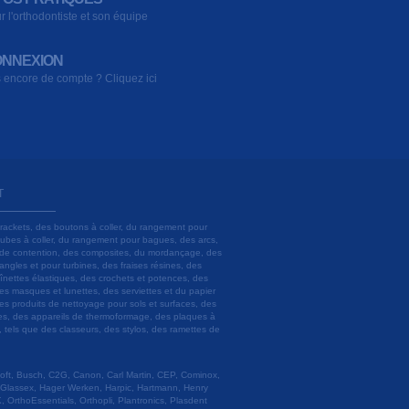
r l'orthodontiste et son équipe
NNEXION
 encore de compte ? Cliquez ici
T
brackets, des boutons à coller, du rangement pour
 tubes à coller, du rangement pour bagues, des arcs,
ils de contention, des composites, du mordançage, des
angles et pour turbines, des fraises résines, des
aînettes élastiques, des crochets et potences, des
es masques et lunettes, des serviettes et du papier
es produits de nettoyage pour sols et surfaces, des
lâtres, des appareils de thermoformage, des plaques à
u, tels que des classeurs, des stylos, des ramettes de
 Soft, Busch, C2G, Canon, Carl Martin, CEP, Cominox,
 Glassex, Hager Werken, Harpic, Hartmann, Henry
 OrthoEssentials, Orthopli, Plantronics, Plasdent