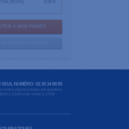
TVA (20,0%) :
0.00 €
UR À MA RECHERCHE
 SEUL NUMÉRO : 02 35 34 88 85
re hotline répond à toutes vos questions
9h30 à 13h00 et de 14h00 à 17h00
FOS PRATIQUES