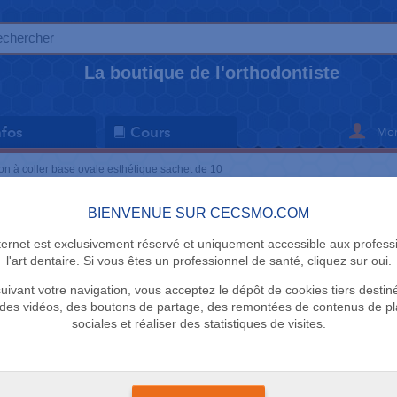
La boutique de l'orthodontiste
Mon
nfos
Cours
on à coller base ovale esthétique sachet de 10
BIENVENUE SUR CECSMO.COM
BOUTON
nternet est exclusivement réservé et uniquement accessible aux profess
Bouton à c
l'art dentaire. Si vous êtes un professionnel de santé, cliquez sur oui.
uivant votre navigation, vous acceptez le dépôt de cookies tiers destin
esthétique
des vidéos, des boutons de partage, des remontées de contenus de p
sociales et réaliser des statistiques de visites.
Ortho 3B
6 en stock