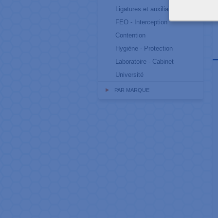
Ligatures et auxiliaires
FEO - Interception
Contention
Hygiène - Protection
Laboratoire - Cabinet
Université
PAR MARQUE