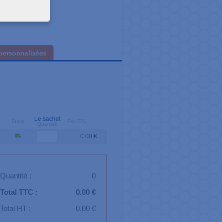
ns
personnalisées
Le sachet
Stock
Prix TTC
Quantité
0.00 €
Quantité :
0
Total TTC :
0.00 €
Total HT :
0.00 €