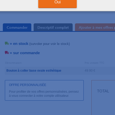
Oui
Le sachet de 10 bouto
Commander
Descriptif complet
Ajouter à mes offres 
= en stock
(survoler pour voir le stock)
= sur commande
Dénomination
Prix unitaire TTC
Bouton à coller base ovale esthétique
49.90 €
OFFRE PERSONNALISÉE
TOTAL
Pour profiter de vos offres personnalisées, pensez
à vous connecter à votre compte utilisateur.