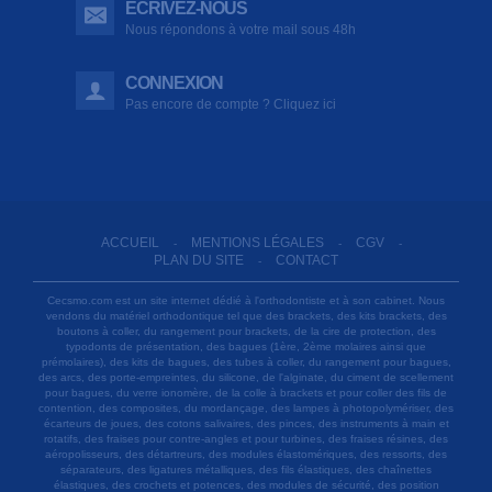
ÉCRIVEZ-NOUS
Nous répondons à votre mail sous 48h
CONNEXION
Pas encore de compte ? Cliquez ici
ACCUEIL
MENTIONS LÉGALES
CGV
-
-
-
PLAN DU SITE
CONTACT
-
Cecsmo.com est un site internet dédié à l'orthodontiste et à son cabinet. Nous
vendons du matériel orthodontique tel que des brackets, des kits brackets, des
boutons à coller, du rangement pour brackets, de la cire de protection, des
typodonts de présentation, des bagues (1ère, 2ème molaires ainsi que
prémolaires), des kits de bagues, des tubes à coller, du rangement pour bagues,
des arcs, des porte-empreintes, du silicone, de l'alginate, du ciment de scellement
pour bagues, du verre ionomère, de la colle à brackets et pour coller des fils de
contention, des composites, du mordançage, des lampes à photopolymériser, des
écarteurs de joues, des cotons salivaires, des pinces, des instruments à main et
rotatifs, des fraises pour contre-angles et pour turbines, des fraises résines, des
aéropolisseurs, des détartreurs, des modules élastomériques, des ressorts, des
séparateurs, des ligatures métalliques, des fils élastiques, des chaînettes
élastiques, des crochets et potences, des modules de sécurité, des position