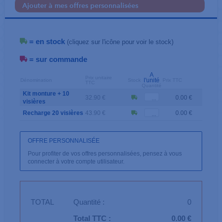
Ajouter à mes offres personnalisées
= en stock
(cliquez sur l'icône pour voir le stock)
= sur commande
A
Prix unitaire
l'unité
Dénomination
Stock
Prix TTC
TTC
Quantité
Kit monture + 10
32.90 €
0.00 €
visières
Recharge 20 visières
43.90 €
0.00 €
OFFRE PERSONNALISÉE
Pour profiter de vos offres personnalisées, pensez à vous
connecter à votre compte utilisateur.
TOTAL
Quantité :
0
Total TTC :
0.00 €