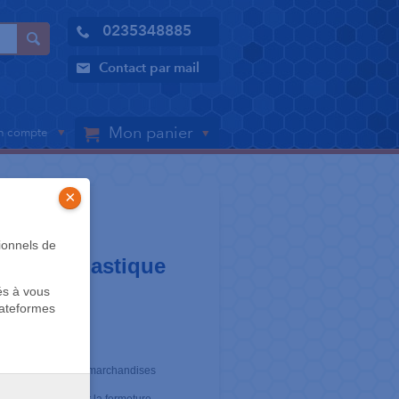
0235348885
Contact par mail
Mon panier
 compte
×
 SACS
ionnels de
 DASRI plastique
és à vous
lateformes
es transports des marchandises