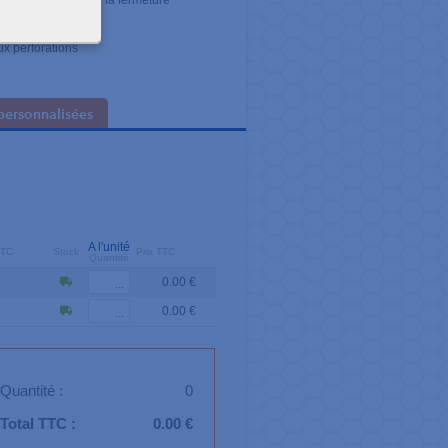
ans contrainte pour la fermeture
ux perforations
personnalisées
A l'unité
TTC
Stock
Prix TTC
Quantité
0.00 €
0.00 €
Quantité :
0
Total TTC :
0.00 €