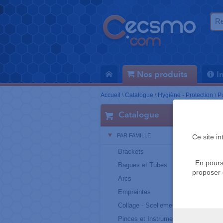
Nos produits
I
Accueil
\
Catalogue
\
Hygiène - Protection
\
P
Catalogue
PAR FAMILLE
Ce site i
Brackets
En pours
Bagues et Tubes
proposer 
Arcs
Empreintes
Collage - Scellement
Pinces et Instruments