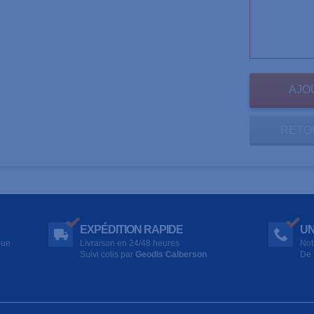
RETO
EXPÉDITION RAPIDE
UN
que
Livraison en 24/48 heures
Not
Suivi colis par
Geodis Calberson
De 