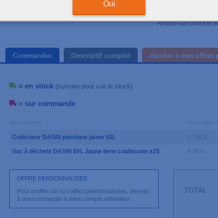
Fermeture provisoire s
Oui
définitive
Formes ergonomiques
Résiste aux chocs et a
Commander
Descriptif complet
Ajouter à mes offres 
= en stock
(survoler pour voir le stock)
= sur commande
Dénomination
Prix unitaire 
Collecteur DASRI plastique jaune 50L
17.50 €
Sac à déchets DASRI 50L Jaune liens coulissans x25
8.30 €
OFFRE PERSONNALISÉE
TOTAL
Pour profiter de vos offres personnalisées, pensez
à vous connecter à votre compte utilisateur.