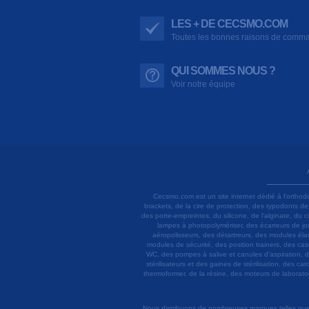
LES + DE CECSMO.COM
Toutes les bonnes raisons de comm
QUI SOMMES NOUS ?
Voir notre équipe
Cecsmo.com est un site internet dédié à l'orthod
brackets, de la cire de protection, des typodonts d
des porte-empreintes, du silicone, de l'alginate, du
lampes à photopolymériser, des écarteurs de joue
aéropolisseurs, des détartreurs, des modules élas
modules de sécurité, des position trainers, des ca
WC, des pompes à salive et canules d'aspiration, d
stérilisateurs et des gaines de stérilisation, des c
thermoformer, de la résine, des moteurs de laboratoir
Nous distribuons de nombreuses marques telles que 3