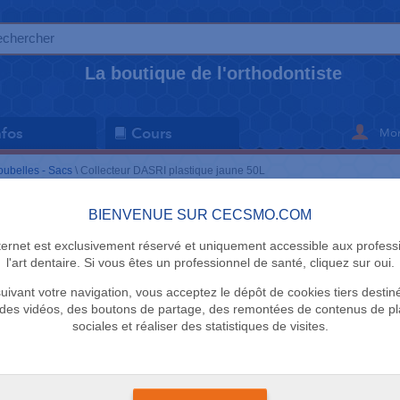
La boutique de l'orthodontiste
Mon
nfos
Cours
oubelles - Sacs
\
Collecteur DASRI plastique jaune 50L
BIENVENUE SUR CECSMO.COM
POUBELLES -
nternet est exclusivement réservé et uniquement accessible aux profess
Collecteur
l'art dentaire. Si vous êtes un professionnel de santé, cliquez sur oui.
uivant votre navigation, vous acceptez le dépôt de cookies tiers destin
jaune 50L
des vidéos, des boutons de partage, des remontées de contenus de p
sociales et réaliser des statistiques de visites.
ABENA
+
Homologué pour l
dangereuses