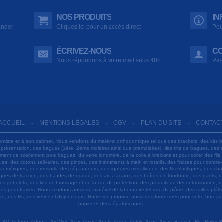
NOS PRODUITS
IN
ander
Cliquez ici pour un accès direct
Pou
ÉCRIVEZ-NOUS
CO
Nous répondons à votre mail sous 48h
Pas
ACCUEIL
MENTIONS LÉGALES
CGV
PLAN DU SITE
CONTAC
-
-
-
-
ontiste et à son cabinet. Nous vendons du matériel orthodontique tel que des brackets, des kits 
e présentation, des bagues (1ère, 2ème molaires ainsi que prémolaires), des kits de bagues, des
 ciment de scellement pour bagues, du verre ionomère, de la colle à brackets et pour coller des f
s, des cotons salivaires, des pinces, des instruments à main et rotatifs, des fraises pour contre-
tomériques, des ressorts, des séparateurs, des ligatures métalliques, des fils élastiques, des ch
sques de traction, des bandes de nuque, des arcs faciaux, des boîtes d'orthodontie, des gants, d
es gobelets, des kits de brossage et de la cire de protection, des produits de décontamination, d
ardes pour fraises. Nous vendons aussi du matériel de laboratoire tel que du plâtre, des tailles-p
e, des fils, des vérins et disjoncteurs. Notre site propose aussi des fournitures pour votre burea
papier et des négatoscopes.
M, Acteon, Adenta, Air Wick, Ajax, Anios, Apple, Argos, Astek, Asus, Avery, Bausch, Bic, Bulky