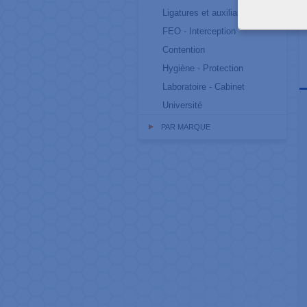
Ligatures et auxiliaires
FEO - Interception
Contention
Hygiène - Protection
Laboratoire - Cabinet
Université
PAR MARQUE