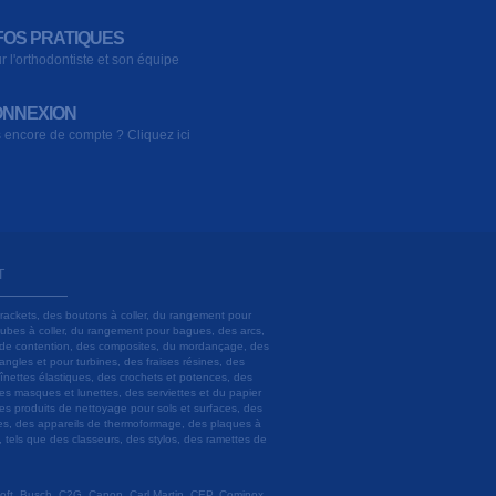
FOS PRATIQUES
r l'orthodontiste et son équipe
NNEXION
 encore de compte ? Cliquez ici
T
brackets, des boutons à coller, du rangement pour
 tubes à coller, du rangement pour bagues, des arcs,
ils de contention, des composites, du mordançage, des
angles et pour turbines, des fraises résines, des
aînettes élastiques, des crochets et potences, des
es masques et lunettes, des serviettes et du papier
es produits de nettoyage pour sols et surfaces, des
lâtres, des appareils de thermoformage, des plaques à
u, tels que des classeurs, des stylos, des ramettes de
 Soft, Busch, C2G, Canon, Carl Martin, CEP, Cominox,