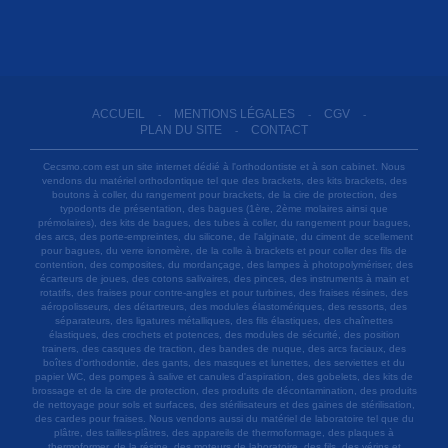
ACCUEIL
MENTIONS LÉGALES
CGV
-
-
-
PLAN DU SITE
CONTACT
-
Cecsmo.com est un site internet dédié à l'orthodontiste et à son cabinet. Nous
vendons du matériel orthodontique tel que des brackets, des kits brackets, des
boutons à coller, du rangement pour brackets, de la cire de protection, des
typodonts de présentation, des bagues (1ère, 2ème molaires ainsi que
prémolaires), des kits de bagues, des tubes à coller, du rangement pour bagues,
des arcs, des porte-empreintes, du silicone, de l'alginate, du ciment de scellement
pour bagues, du verre ionomère, de la colle à brackets et pour coller des fils de
contention, des composites, du mordançage, des lampes à photopolymériser, des
écarteurs de joues, des cotons salivaires, des pinces, des instruments à main et
rotatifs, des fraises pour contre-angles et pour turbines, des fraises résines, des
aéropolisseurs, des détartreurs, des modules élastomériques, des ressorts, des
séparateurs, des ligatures métalliques, des fils élastiques, des chaînettes
élastiques, des crochets et potences, des modules de sécurité, des position
trainers, des casques de traction, des bandes de nuque, des arcs faciaux, des
boîtes d'orthodontie, des gants, des masques et lunettes, des serviettes et du
papier WC, des pompes à salive et canules d'aspiration, des gobelets, des kits de
brossage et de la cire de protection, des produits de décontamination, des produits
de nettoyage pour sols et surfaces, des stérilisateurs et des gaines de stérilisation,
des cardes pour fraises. Nous vendons aussi du matériel de laboratoire tel que du
plâtre, des tailles-plâtres, des appareils de thermoformage, des plaques à
thermoformer, de la résine, des moteurs de laboratoire, des fils, des vérins et