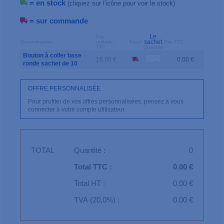
= en stock
(cliquez sur l'icône pour voir le stock)
= sur commande
Le
Prix
sachet
Dénomination
unitaire
Stock
Prix TTC
TTC
Quantité
Bouton à coller base
16.00 €
0.00 €
ronde sachet de 10
OFFRE PERSONNALISÉE
Pour profiter de vos offres personnalisées, pensez à vous
connecter à votre compte utilisateur.
TOTAL
Quantité :
0
Total TTC :
0.00 €
Total HT :
0.00 €
TVA (20,0%) :
0.00 €