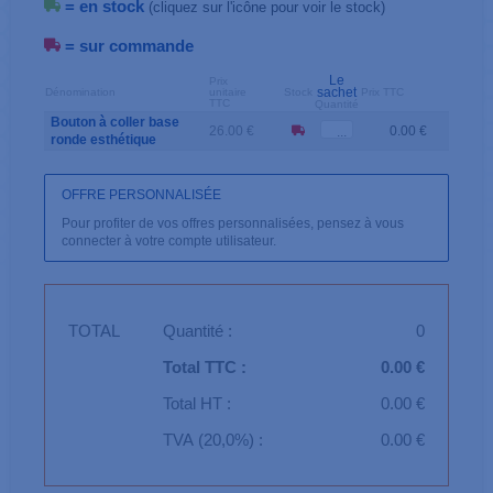
= en stock
(cliquez sur l'icône pour voir le stock)
= sur commande
Le
Prix
sachet
Dénomination
unitaire
Stock
Prix TTC
TTC
Quantité
Bouton à coller base
26.00 €
0.00 €
ronde esthétique
OFFRE PERSONNALISÉE
Pour profiter de vos offres personnalisées, pensez à vous
connecter à votre compte utilisateur.
TOTAL
Quantité :
0
Total TTC :
0.00 €
Total HT :
0.00 €
TVA (20,0%) :
0.00 €