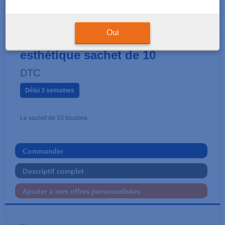
BOUTON
Bouton à coller base ronde
Oui
esthétique sachet de 10
DTC
Délai 3 semaines
Le sachet de 10 boutons
Commander
Descriptif complet
Ajouter à mes offres personnalisées