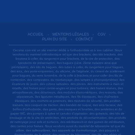
ACCUEIL
MENTIONS LÉGALES
CGV
-
-
-
PLAN DU SITE
CONTACT
-
Cecsmo.com est un site internet dédié à l'orthodontiste et à son cabinet. Nous
vendons du matériel orthodontique tel que des brackets, des kits brackets, des
boutons à coller, du rangement pour brackets, de la cire de protection, des
typodonts de présentation, des bagues (1ère, 2ème molaires ainsi que
prémolaires), des kits de bagues, des tubes à coller, du rangement pour bagues,
des arcs, des porte-empreintes, du silicone, de l'alginate, du ciment de scellement
pour bagues, du verre ionomère, de la colle à brackets et pour coller des fils de
contention, des composites, du mordançage, des lampes à photopolymériser, des
écarteurs de joues, des cotons salivaires, des pinces, des instruments à main et
rotatifs, des fraises pour contre-angles et pour turbines, des fraises résines, des
aéropolisseurs, des détartreurs, des modules élastomériques, des ressorts, des
séparateurs, des ligatures métalliques, des fils élastiques, des chaînettes
élastiques, des crochets et potences, des modules de sécurité, des position
trainers, des casques de traction, des bandes de nuque, des arcs faciaux, des
boîtes d'orthodontie, des gants, des masques et lunettes, des serviettes et du
papier WC, des pompes à salive et canules d'aspiration, des gobelets, des kits de
brossage et de la cire de protection, des produits de décontamination, des produits
de nettoyage pour sols et surfaces, des stérilisateurs et des gaines de stérilisation,
des cardes pour fraises. Nous vendons aussi du matériel de laboratoire tel que du
plâtre, des tailles-plâtres, des appareils de thermoformage, des plaques à
thermoformer, de la résine, des moteurs de laboratoire, des fils, des vérins et