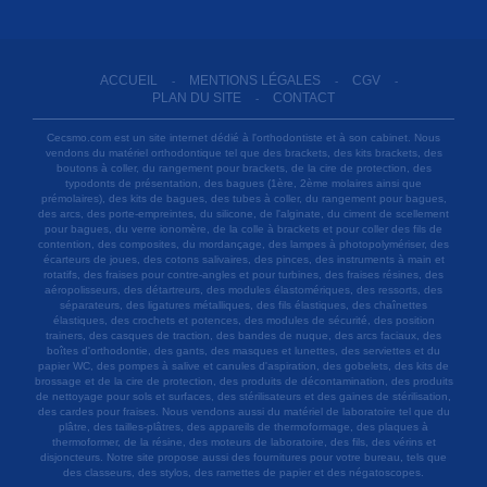
ACCUEIL
MENTIONS LÉGALES
CGV
-
-
-
PLAN DU SITE
CONTACT
-
Cecsmo.com est un site internet dédié à l'orthodontiste et à son cabinet. Nous
vendons du matériel orthodontique tel que des brackets, des kits brackets, des
boutons à coller, du rangement pour brackets, de la cire de protection, des
typodonts de présentation, des bagues (1ère, 2ème molaires ainsi que
prémolaires), des kits de bagues, des tubes à coller, du rangement pour bagues,
des arcs, des porte-empreintes, du silicone, de l'alginate, du ciment de scellement
pour bagues, du verre ionomère, de la colle à brackets et pour coller des fils de
contention, des composites, du mordançage, des lampes à photopolymériser, des
écarteurs de joues, des cotons salivaires, des pinces, des instruments à main et
rotatifs, des fraises pour contre-angles et pour turbines, des fraises résines, des
aéropolisseurs, des détartreurs, des modules élastomériques, des ressorts, des
séparateurs, des ligatures métalliques, des fils élastiques, des chaînettes
élastiques, des crochets et potences, des modules de sécurité, des position
trainers, des casques de traction, des bandes de nuque, des arcs faciaux, des
boîtes d'orthodontie, des gants, des masques et lunettes, des serviettes et du
papier WC, des pompes à salive et canules d'aspiration, des gobelets, des kits de
brossage et de la cire de protection, des produits de décontamination, des produits
de nettoyage pour sols et surfaces, des stérilisateurs et des gaines de stérilisation,
des cardes pour fraises. Nous vendons aussi du matériel de laboratoire tel que du
plâtre, des tailles-plâtres, des appareils de thermoformage, des plaques à
thermoformer, de la résine, des moteurs de laboratoire, des fils, des vérins et
disjoncteurs. Notre site propose aussi des fournitures pour votre bureau, tels que
des classeurs, des stylos, des ramettes de papier et des négatoscopes.