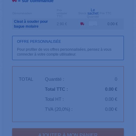
= sur commande
Le
Prix
sachet
Dénomination
unitaire
Stock
Prix TTC
TTC
Quantité
Cleat à souder pour
2.90 €
0.00 €
bague molaire
OFFRE PERSONNALISÉE
Pour profiter de vos offres personnalisées, pensez à vous
connecter à votre compte utilisateur.
TOTAL
Quantité :
0
Total TTC :
0.00 €
Total HT :
0.00 €
TVA (20,0%) :
0.00 €