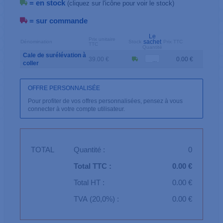
= en stock
(cliquez sur l'icône pour voir le stock)
= sur commande
Le
Prix unitaire
sachet
Dénomination
Stock
Prix TTC
TTC
Quantité
Cale de surélévation à
39.00 €
0.00 €
coller
OFFRE PERSONNALISÉE
Pour profiter de vos offres personnalisées, pensez à vous
connecter à votre compte utilisateur.
TOTAL
Quantité :
0
Total TTC :
0.00 €
Total HT :
0.00 €
TVA (20,0%) :
0.00 €