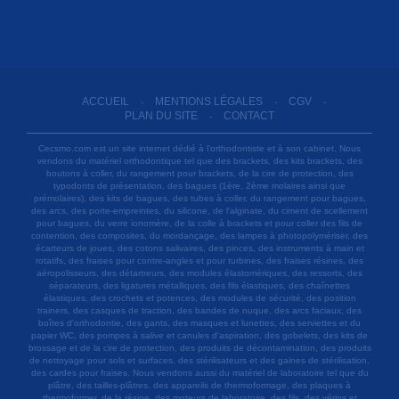
ACCUEIL
MENTIONS LÉGALES
CGV
-
-
-
PLAN DU SITE
CONTACT
-
Cecsmo.com est un site internet dédié à l'orthodontiste et à son cabinet. Nous
vendons du matériel orthodontique tel que des brackets, des kits brackets, des
boutons à coller, du rangement pour brackets, de la cire de protection, des
typodonts de présentation, des bagues (1ère, 2ème molaires ainsi que
prémolaires), des kits de bagues, des tubes à coller, du rangement pour bagues,
des arcs, des porte-empreintes, du silicone, de l'alginate, du ciment de scellement
pour bagues, du verre ionomère, de la colle à brackets et pour coller des fils de
contention, des composites, du mordançage, des lampes à photopolymériser, des
écarteurs de joues, des cotons salivaires, des pinces, des instruments à main et
rotatifs, des fraises pour contre-angles et pour turbines, des fraises résines, des
aéropolisseurs, des détartreurs, des modules élastomériques, des ressorts, des
séparateurs, des ligatures métalliques, des fils élastiques, des chaînettes
élastiques, des crochets et potences, des modules de sécurité, des position
trainers, des casques de traction, des bandes de nuque, des arcs faciaux, des
boîtes d'orthodontie, des gants, des masques et lunettes, des serviettes et du
papier WC, des pompes à salive et canules d'aspiration, des gobelets, des kits de
brossage et de la cire de protection, des produits de décontamination, des produits
de nettoyage pour sols et surfaces, des stérilisateurs et des gaines de stérilisation,
des cardes pour fraises. Nous vendons aussi du matériel de laboratoire tel que du
plâtre, des tailles-plâtres, des appareils de thermoformage, des plaques à
thermoformer, de la résine, des moteurs de laboratoire, des fils, des vérins et