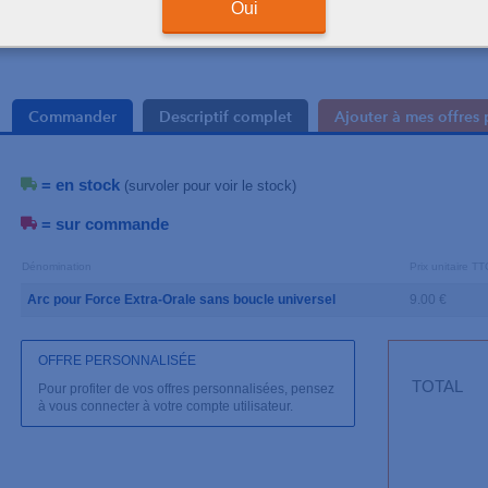
Oui
Commander
Descriptif complet
Ajouter à mes offres 
= en stock
(survoler pour voir le stock)
= sur commande
Dénomination
Prix unitaire TT
Arc pour Force Extra-Orale sans boucle universel
9.00 €
OFFRE PERSONNALISÉE
TOTAL
Pour profiter de vos offres personnalisées, pensez
à vous connecter à votre compte utilisateur.