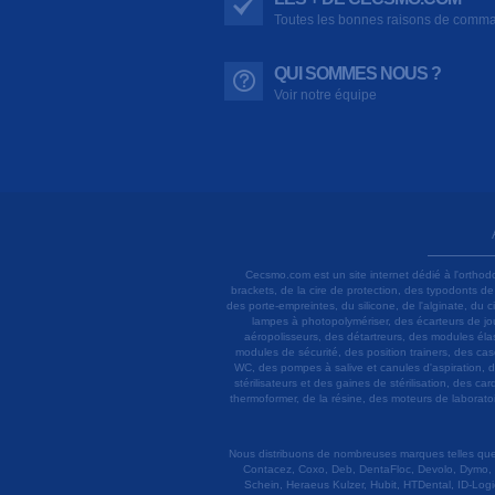
Toutes les bonnes raisons de comm
QUI SOMMES NOUS ?
Voir notre équipe
Cecsmo.com est un site internet dédié à l'orthod
brackets, de la cire de protection, des typodonts d
des porte-empreintes, du silicone, de l'alginate, du
lampes à photopolymériser, des écarteurs de joue
aéropolisseurs, des détartreurs, des modules élas
modules de sécurité, des position trainers, des ca
WC, des pompes à salive et canules d'aspiration, d
stérilisateurs et des gaines de stérilisation, des c
thermoformer, de la résine, des moteurs de laboratoir
Nous distribuons de nombreuses marques telles que 3
Contacez, Coxo, Deb, DentaFloc, Devolo, Dymo, 
Schein, Heraeus Kulzer, Hubit, HTDental, ID-Logi