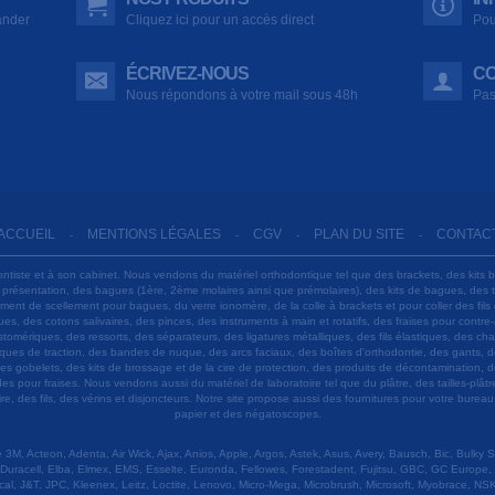
ander
Cliquez ici pour un accès direct
Pou
ÉCRIVEZ-NOUS
CO
Nous répondons à votre mail sous 48h
Pas
ACCUEIL
MENTIONS LÉGALES
CGV
PLAN DU SITE
CONTAC
-
-
-
-
ontiste et à son cabinet. Nous vendons du matériel orthodontique tel que des brackets, des kits 
e présentation, des bagues (1ère, 2ème molaires ainsi que prémolaires), des kits de bagues, des
 ciment de scellement pour bagues, du verre ionomère, de la colle à brackets et pour coller des f
s, des cotons salivaires, des pinces, des instruments à main et rotatifs, des fraises pour contre-
tomériques, des ressorts, des séparateurs, des ligatures métalliques, des fils élastiques, des ch
sques de traction, des bandes de nuque, des arcs faciaux, des boîtes d'orthodontie, des gants, d
es gobelets, des kits de brossage et de la cire de protection, des produits de décontamination, d
ardes pour fraises. Nous vendons aussi du matériel de laboratoire tel que du plâtre, des tailles-p
e, des fils, des vérins et disjoncteurs. Notre site propose aussi des fournitures pour votre burea
papier et des négatoscopes.
M, Acteon, Adenta, Air Wick, Ajax, Anios, Apple, Argos, Astek, Asus, Avery, Bausch, Bic, Bulky
Duracell, Elba, Elmex, EMS, Esselte, Euronda, Fellowes, Forestadent, Fujitsu, GBC, GC Europe,
cal, J&T, JPC, Kleenex, Leitz, Loctite, Lenovo, Micro-Mega, Microbrush, Microsoft, Myobrace, NSK,