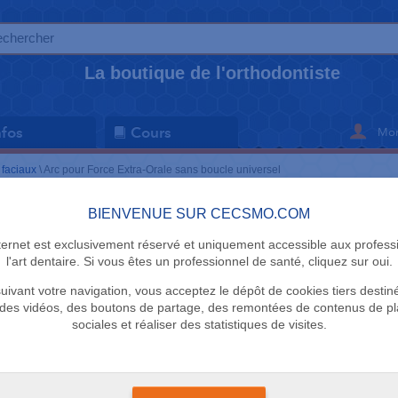
La boutique de l'orthodontiste
Mon
nfos
Cours
 faciaux
\
Arc pour Force Extra-Orale sans boucle universel
BIENVENUE SUR CECSMO.COM
ARCS FACIAU
nternet est exclusivement réservé et uniquement accessible aux profess
Arc pour F
l'art dentaire. Si vous êtes un professionnel de santé, cliquez sur oui.
uivant votre navigation, vous acceptez le dépôt de cookies tiers destin
sans boucl
des vidéos, des boutons de partage, des remontées de contenus de p
sociales et réaliser des statistiques de visites.
DTC
Délai 3 semaines