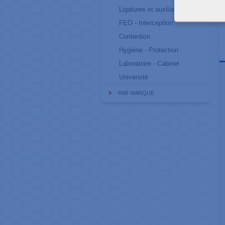
Ligatures et auxiliaires
FEO - Interception
Contention
Hygiène - Protection
Laboratoire - Cabinet
Université
PAR MARQUE