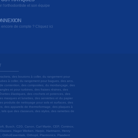
r l'orthodontiste et son équipe
NNEXION
 encore de compte ? Cliquez ici
T
brackets, des boutons à coller, du rangement pour
 tubes à coller, du rangement pour bagues, des arcs,
ils de contention, des composites, du mordançage, des
angles et pour turbines, des fraises résines, des
aînettes élastiques, des crochets et potences, des
es masques et lunettes, des serviettes et du papier
es produits de nettoyage pour sols et surfaces, des
lâtres, des appareils de thermoformage, des plaques à
u, tels que des classeurs, des stylos, des ramettes de
 Soft, Busch, C2G, Canon, Carl Martin, CEP, Cominox,
 Glassex, Hager Werken, Harpic, Hartmann, Henry
 OrthoEssentials, Orthopli, Plantronics, Plasdent