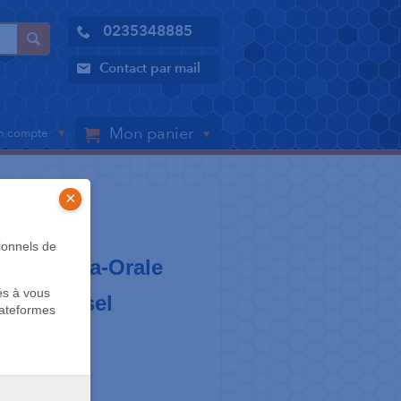
0235348885
Contact par mail
Mon panier
 compte
×
X
ionnels de
orce Extra-Orale
és à vous
e universel
lateformes