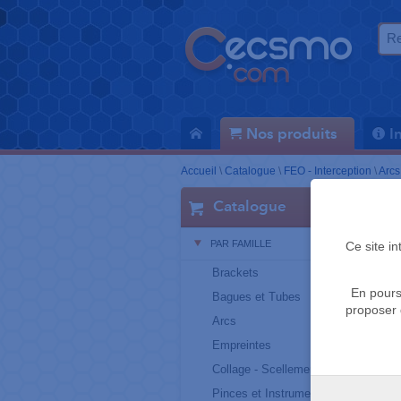
Nos produits
I
Accueil
\
Catalogue
\
FEO - Interception
\
Arcs
Catalogue
PAR FAMILLE
Ce site i
Brackets
En pours
Bagues et Tubes
proposer 
Arcs
Empreintes
Collage - Scellement
Pinces et Instruments