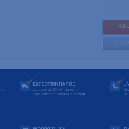
RETO
EXPÉDITION RAPIDE
UN
que
Livraison en 24/48 heures
Not
Suivi colis par
Geodis Calberson
De 
NOS PRODUITS
IN