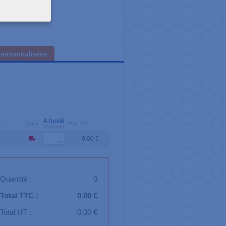
personnalisées
A l'unité
C
Stock
Prix TTC
Quantité
0.00 €
Quantité :
0
Total TTC :
0.00 €
Total HT :
0.00 €