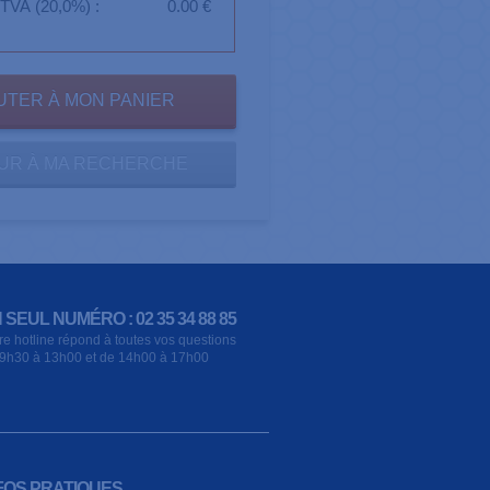
TVA (20,0%) :
0.00 €
UR À MA RECHERCHE
 SEUL NUMÉRO : 02 35 34 88 85
re hotline répond à toutes vos questions
9h30 à 13h00 et de 14h00 à 17h00
FOS PRATIQUES