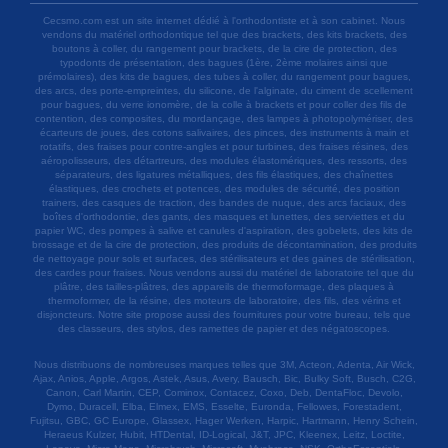
Cecsmo.com est un site internet dédié à l'orthodontiste et à son cabinet. Nous
vendons du matériel orthodontique tel que des brackets, des kits brackets, des
boutons à coller, du rangement pour brackets, de la cire de protection, des
typodonts de présentation, des bagues (1ère, 2ème molaires ainsi que
prémolaires), des kits de bagues, des tubes à coller, du rangement pour bagues,
des arcs, des porte-empreintes, du silicone, de l'alginate, du ciment de scellement
pour bagues, du verre ionomère, de la colle à brackets et pour coller des fils de
contention, des composites, du mordançage, des lampes à photopolymériser, des
écarteurs de joues, des cotons salivaires, des pinces, des instruments à main et
rotatifs, des fraises pour contre-angles et pour turbines, des fraises résines, des
aéropolisseurs, des détartreurs, des modules élastomériques, des ressorts, des
séparateurs, des ligatures métalliques, des fils élastiques, des chaînettes
élastiques, des crochets et potences, des modules de sécurité, des position
trainers, des casques de traction, des bandes de nuque, des arcs faciaux, des
boîtes d'orthodontie, des gants, des masques et lunettes, des serviettes et du
papier WC, des pompes à salive et canules d'aspiration, des gobelets, des kits de
brossage et de la cire de protection, des produits de décontamination, des produits
de nettoyage pour sols et surfaces, des stérilisateurs et des gaines de stérilisation,
des cardes pour fraises. Nous vendons aussi du matériel de laboratoire tel que du
plâtre, des tailles-plâtres, des appareils de thermoformage, des plaques à
thermoformer, de la résine, des moteurs de laboratoire, des fils, des vérins et
disjoncteurs. Notre site propose aussi des fournitures pour votre bureau, tels que
des classeurs, des stylos, des ramettes de papier et des négatoscopes.
Nous distribuons de nombreuses marques telles que 3M, Acteon, Adenta, Air Wick,
Ajax, Anios, Apple, Argos, Astek, Asus, Avery, Bausch, Bic, Bulky Soft, Busch, C2G,
Canon, Carl Martin, CEP, Cominox, Contacez, Coxo, Deb, DentaFloc, Devolo,
Dymo, Duracell, Elba, Elmex, EMS, Esselte, Euronda, Fellowes, Forestadent,
Fujitsu, GBC, GC Europe, Glassex, Hager Werken, Harpic, Hartmann, Henry Schein,
Heraeus Kulzer, Hubit, HTDental, ID-Logical, J&T, JPC, Kleenex, Leitz, Loctite,