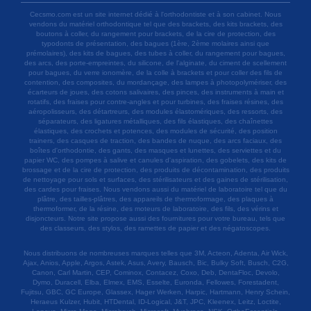
Cecsmo.com est un site internet dédié à l'orthodontiste et à son cabinet. Nous
vendons du matériel orthodontique tel que des brackets, des kits brackets, des
boutons à coller, du rangement pour brackets, de la cire de protection, des
typodonts de présentation, des bagues (1ère, 2ème molaires ainsi que
prémolaires), des kits de bagues, des tubes à coller, du rangement pour bagues,
des arcs, des porte-empreintes, du silicone, de l'alginate, du ciment de scellement
pour bagues, du verre ionomère, de la colle à brackets et pour coller des fils de
contention, des composites, du mordançage, des lampes à photopolymériser, des
écarteurs de joues, des cotons salivaires, des pinces, des instruments à main et
rotatifs, des fraises pour contre-angles et pour turbines, des fraises résines, des
aéropolisseurs, des détartreurs, des modules élastomériques, des ressorts, des
séparateurs, des ligatures métalliques, des fils élastiques, des chaînettes
élastiques, des crochets et potences, des modules de sécurité, des position
trainers, des casques de traction, des bandes de nuque, des arcs faciaux, des
boîtes d'orthodontie, des gants, des masques et lunettes, des serviettes et du
papier WC, des pompes à salive et canules d'aspiration, des gobelets, des kits de
brossage et de la cire de protection, des produits de décontamination, des produits
de nettoyage pour sols et surfaces, des stérilisateurs et des gaines de stérilisation,
des cardes pour fraises. Nous vendons aussi du matériel de laboratoire tel que du
plâtre, des tailles-plâtres, des appareils de thermoformage, des plaques à
thermoformer, de la résine, des moteurs de laboratoire, des fils, des vérins et
disjoncteurs. Notre site propose aussi des fournitures pour votre bureau, tels que
des classeurs, des stylos, des ramettes de papier et des négatoscopes.
Nous distribuons de nombreuses marques telles que 3M, Acteon, Adenta, Air Wick,
Ajax, Anios, Apple, Argos, Astek, Asus, Avery, Bausch, Bic, Bulky Soft, Busch, C2G,
Canon, Carl Martin, CEP, Cominox, Contacez, Coxo, Deb, DentaFloc, Devolo,
Dymo, Duracell, Elba, Elmex, EMS, Esselte, Euronda, Fellowes, Forestadent,
Fujitsu, GBC, GC Europe, Glassex, Hager Werken, Harpic, Hartmann, Henry Schein,
Heraeus Kulzer, Hubit, HTDental, ID-Logical, J&T, JPC, Kleenex, Leitz, Loctite,