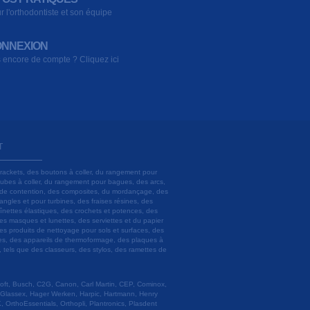
r l'orthodontiste et son équipe
NNEXION
 encore de compte ? Cliquez ici
T
brackets, des boutons à coller, du rangement pour
 tubes à coller, du rangement pour bagues, des arcs,
ils de contention, des composites, du mordançage, des
angles et pour turbines, des fraises résines, des
aînettes élastiques, des crochets et potences, des
es masques et lunettes, des serviettes et du papier
es produits de nettoyage pour sols et surfaces, des
lâtres, des appareils de thermoformage, des plaques à
u, tels que des classeurs, des stylos, des ramettes de
 Soft, Busch, C2G, Canon, Carl Martin, CEP, Cominox,
 Glassex, Hager Werken, Harpic, Hartmann, Henry
 OrthoEssentials, Orthopli, Plantronics, Plasdent