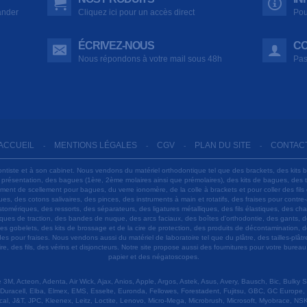
ander
Cliquez ici pour un accès direct
Pou
ÉCRIVEZ-NOUS
CO
Nous répondons à votre mail sous 48h
Pas
ACCUEIL
MENTIONS LÉGALES
CGV
PLAN DU SITE
CONTAC
-
-
-
-
ontiste et à son cabinet. Nous vendons du matériel orthodontique tel que des brackets, des kits 
e présentation, des bagues (1ère, 2ème molaires ainsi que prémolaires), des kits de bagues, des
 ciment de scellement pour bagues, du verre ionomère, de la colle à brackets et pour coller des f
s, des cotons salivaires, des pinces, des instruments à main et rotatifs, des fraises pour contre-
tomériques, des ressorts, des séparateurs, des ligatures métalliques, des fils élastiques, des ch
sques de traction, des bandes de nuque, des arcs faciaux, des boîtes d'orthodontie, des gants, d
es gobelets, des kits de brossage et de la cire de protection, des produits de décontamination, d
ardes pour fraises. Nous vendons aussi du matériel de laboratoire tel que du plâtre, des tailles-p
e, des fils, des vérins et disjoncteurs. Notre site propose aussi des fournitures pour votre burea
papier et des négatoscopes.
M, Acteon, Adenta, Air Wick, Ajax, Anios, Apple, Argos, Astek, Asus, Avery, Bausch, Bic, Bulky
Duracell, Elba, Elmex, EMS, Esselte, Euronda, Fellowes, Forestadent, Fujitsu, GBC, GC Europe,
cal, J&T, JPC, Kleenex, Leitz, Loctite, Lenovo, Micro-Mega, Microbrush, Microsoft, Myobrace, NSK,