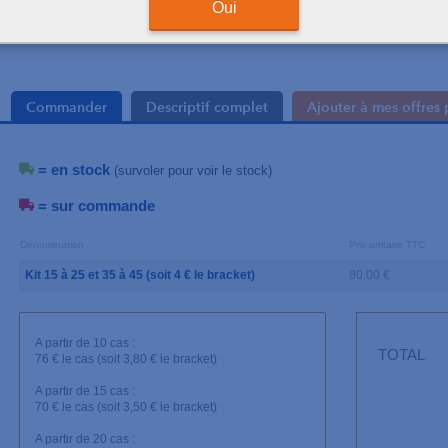
Oui
Le kit de 20 brackets
Commander
Descriptif complet
Ajouter à mes offres 
= en stock
(survoler pour voir le stock)
= sur commande
Dénomination
Prix unitaire TTC
Kit 15 à 25 et 35 à 45 (soit 4 € le bracket)
80.00 €
A partir de 10 cas :
TOTAL
76 € le cas (soit 3,80 € le bracket)
A partir de 15 cas :
70 € le cas (soit 3,50 € le bracket)
A partir de 20 cas :