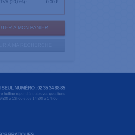
TVA (20,0%) :
0.00 €
UR À MA RECHERCHE
 SEUL NUMÉRO : 02 35 34 88 85
re hotline répond à toutes vos questions
9h30 à 13h00 et de 14h00 à 17h00
FOS PRATIQUES