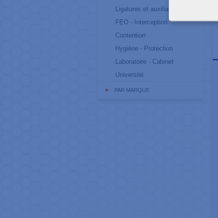
Ligatures et auxiliaires
FEO - Interception
Contention
Hygiène - Protection
Laboratoire - Cabinet
Université
PAR MARQUE