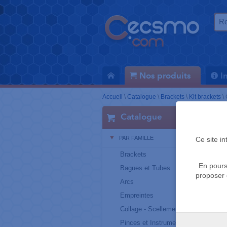
Nos produits
I
Accueil
\
Catalogue
\
Brackets
\
Kit brackets
\
Catalogue
PAR FAMILLE
Ce site i
Brackets
En pours
Bagues et Tubes
proposer 
Arcs
Empreintes
Collage - Scellement
Pinces et Instruments