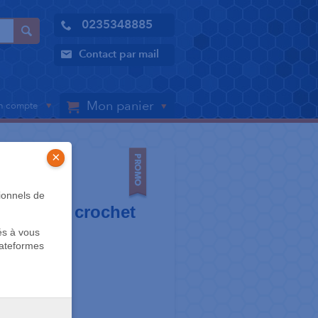
0235348885
Contact par mail
Mon panier
 compte
×
S
ionnels de
Roth .018 crochet
és à vous
lateformes