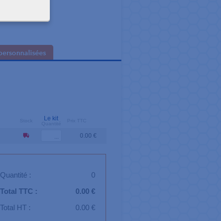
personnalisées
Le kit
Stock
Prix TTC
Quantité
0.00 €
Quantité :
0
Total TTC :
0.00 €
Total HT :
0.00 €