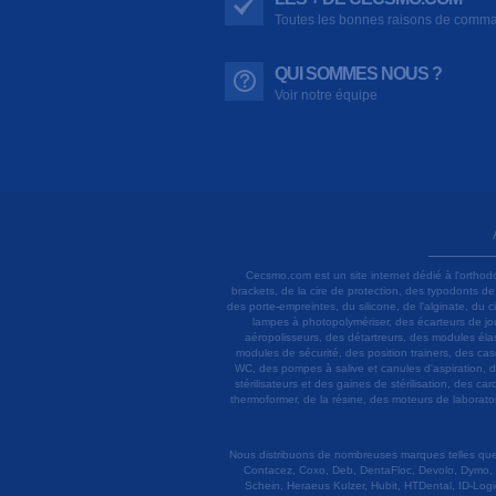
Toutes les bonnes raisons de comm
QUI SOMMES NOUS ?
Voir notre équipe
Cecsmo.com est un site internet dédié à l'orthod
brackets, de la cire de protection, des typodonts d
des porte-empreintes, du silicone, de l'alginate, du
lampes à photopolymériser, des écarteurs de joue
aéropolisseurs, des détartreurs, des modules élas
modules de sécurité, des position trainers, des ca
WC, des pompes à salive et canules d'aspiration, d
stérilisateurs et des gaines de stérilisation, des c
thermoformer, de la résine, des moteurs de laboratoir
Nous distribuons de nombreuses marques telles que 3
Contacez, Coxo, Deb, DentaFloc, Devolo, Dymo, 
Schein, Heraeus Kulzer, Hubit, HTDental, ID-Logi