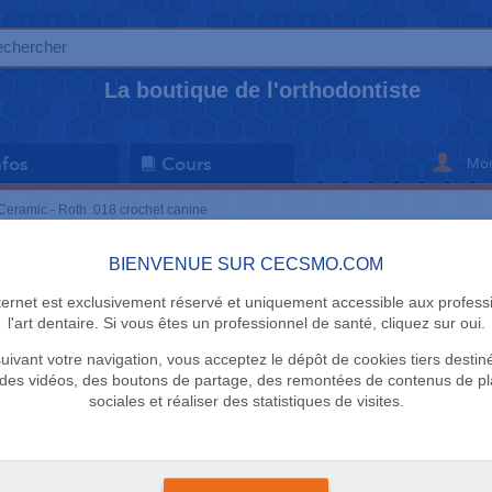
La boutique de l'orthodontiste
Mon
nfos
Cours
Ceramic - Roth .018 crochet canine
BIENVENUE SUR CECSMO.COM
KIT BRACKET
nternet est exclusivement réservé et uniquement accessible aux profess
Ceramic - 
l'art dentaire. Si vous êtes un professionnel de santé, cliquez sur oui.
uivant votre navigation, vous acceptez le dépôt de cookies tiers destin
canine
des vidéos, des boutons de partage, des remontées de contenus de p
sociales et réaliser des statistiques de visites.
DTC
Délai 3 semaines