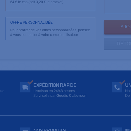
64 € le cas (soit 3,20 € le bracket)
OFFRE PERSONNALISÉE
Pour profiter de vos offres personnalisées, pensez
à vous connecter à votre compte utilisateur.
RETO
EXPÉDITION RAPIDE
UN
que
Livraison en 24/48 heures
Not
Suivi colis par
Geodis Calberson
De 
NOS PRODUITS
IN