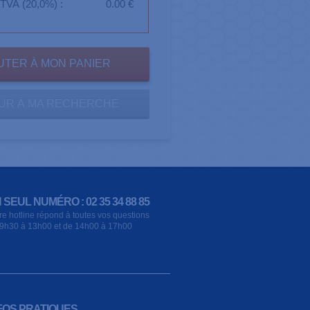
TVA (20,0%) :
0.00 €
UR À MA RECHERCHE
 SEUL NUMÉRO : 02 35 34 88 85
re hotline répond à toutes vos questions
9h30 à 13h00 et de 14h00 à 17h00
FOS PRATIQUES