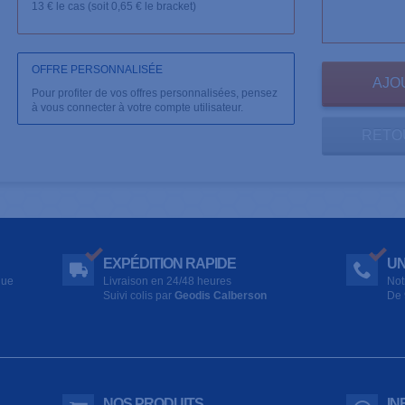
13 € le cas (soit 0,65 € le bracket)
OFFRE PERSONNALISÉE
Pour profiter de vos offres personnalisées, pensez
à vous connecter à votre compte utilisateur.
RETO
EXPÉDITION RAPIDE
UN
que
Livraison en 24/48 heures
Not
Suivi colis par
Geodis Calberson
De 
NOS PRODUITS
IN