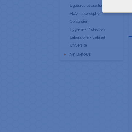
Ligatures et auxiliaires
FEO - Interception
Contention
Hygiène - Protection
Laboratoire - Cabinet
Université
PAR MARQUE