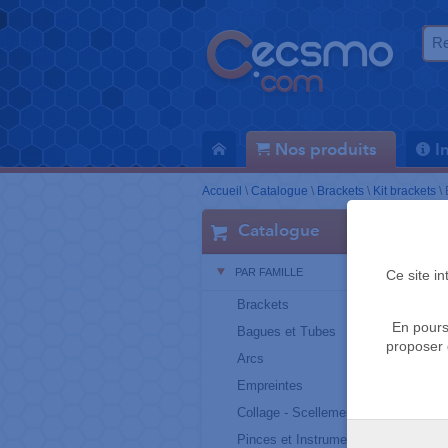
Nos produits
I
Accueil
\
Catalogue
\
Brackets
\
Kit brackets
\
Catalogue
PAR FAMILLE
Ce site i
Brackets
En pours
Bagues et Tubes
proposer 
Arcs
Empreintes
Collage - Scellement
Pinces et Instruments