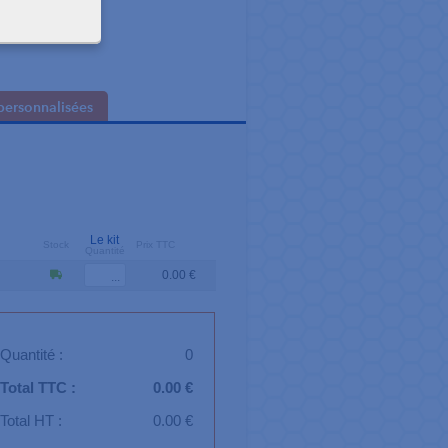
personnalisées
Le kit
Stock
Prix TTC
Quantité
0.00 €
Quantité :
0
Total TTC :
0.00 €
Total HT :
0.00 €