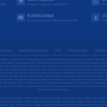
ander
Cliquez ici pour un accès direct
Pou
ÉCRIVEZ-NOUS
CO
Nous répondons à votre mail sous 48h
Pas
ACCUEIL
MENTIONS LÉGALES
CGV
PLAN DU SITE
CONTAC
-
-
-
-
ontiste et à son cabinet. Nous vendons du matériel orthodontique tel que des brackets, des kits 
e présentation, des bagues (1ère, 2ème molaires ainsi que prémolaires), des kits de bagues, des
 ciment de scellement pour bagues, du verre ionomère, de la colle à brackets et pour coller des f
s, des cotons salivaires, des pinces, des instruments à main et rotatifs, des fraises pour contre-
tomériques, des ressorts, des séparateurs, des ligatures métalliques, des fils élastiques, des ch
sques de traction, des bandes de nuque, des arcs faciaux, des boîtes d'orthodontie, des gants, d
es gobelets, des kits de brossage et de la cire de protection, des produits de décontamination, d
ardes pour fraises. Nous vendons aussi du matériel de laboratoire tel que du plâtre, des tailles-p
e, des fils, des vérins et disjoncteurs. Notre site propose aussi des fournitures pour votre burea
papier et des négatoscopes.
M, Acteon, Adenta, Air Wick, Ajax, Anios, Apple, Argos, Astek, Asus, Avery, Bausch, Bic, Bulky
Duracell, Elba, Elmex, EMS, Esselte, Euronda, Fellowes, Forestadent, Fujitsu, GBC, GC Europe,
cal, J&T, JPC, Kleenex, Leitz, Loctite, Lenovo, Micro-Mega, Microbrush, Microsoft, Myobrace, NSK,