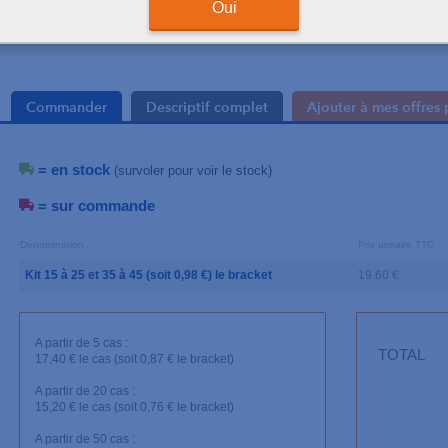
Oui
Le kit de 20 brackets
Commander
Descriptif complet
Ajouter à mes offres 
= en stock
(survoler pour voir le stock)
= sur commande
Dénomination
Prix unitaire TTC
Kit 15 à 25 et 35 à 45 (soit 0,98 €) le bracket
19.60 €
A partir de 5 cas :
TOTAL
17,40 € le cas (soit 0,87 € le bracket)
A partir de 20 cas :
15,20 € le cas (soit 0,76 € le bracket)
A partir de 50 cas :