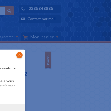
0235348885
Contact par mail
Mon panier
 compte
×
S
ionnels de
ROTH .022
és à vous
nine
lateformes