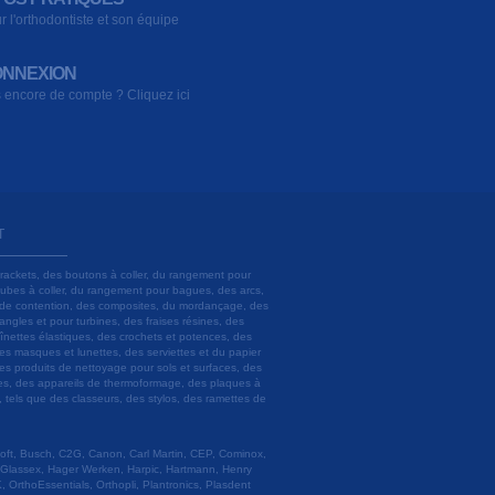
r l'orthodontiste et son équipe
NNEXION
 encore de compte ? Cliquez ici
T
brackets, des boutons à coller, du rangement pour
 tubes à coller, du rangement pour bagues, des arcs,
ils de contention, des composites, du mordançage, des
angles et pour turbines, des fraises résines, des
aînettes élastiques, des crochets et potences, des
es masques et lunettes, des serviettes et du papier
es produits de nettoyage pour sols et surfaces, des
lâtres, des appareils de thermoformage, des plaques à
u, tels que des classeurs, des stylos, des ramettes de
 Soft, Busch, C2G, Canon, Carl Martin, CEP, Cominox,
 Glassex, Hager Werken, Harpic, Hartmann, Henry
 OrthoEssentials, Orthopli, Plantronics, Plasdent