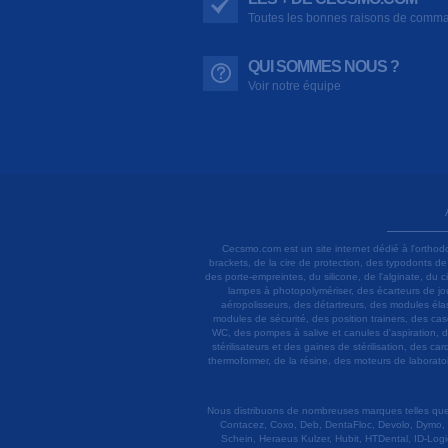
Toutes les bonnes raisons de comm
QUI SOMMES NOUS ?
Voir notre équipe
Cecsmo.com est un site internet dédié à l'orthod
brackets, de la cire de protection, des typodonts d
des porte-empreintes, du silicone, de l'alginate, du
lampes à photopolymériser, des écarteurs de joue
aéropolisseurs, des détartreurs, des modules élas
modules de sécurité, des position trainers, des ca
WC, des pompes à salive et canules d'aspiration, d
stérilisateurs et des gaines de stérilisation, des c
thermoformer, de la résine, des moteurs de laboratoir
Nous distribuons de nombreuses marques telles que 3
Contacez, Coxo, Deb, DentaFloc, Devolo, Dymo, 
Schein, Heraeus Kulzer, Hubit, HTDental, ID-Logi