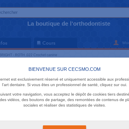
La boutique de l'orthodontiste
Mon
nfos
Cours
BRIGHT - ROTH .022 Crochet canine
BIENVENUE SUR CECSMO.COM
KIT BRACKET
nternet est exclusivement réservé et uniquement accessible aux profess
BRIGHT - 
l'art dentaire. Si vous êtes un professionnel de santé, cliquez sur oui.
uivant votre navigation, vous acceptez le dépôt de cookies tiers destin
Crochet ca
des vidéos, des boutons de partage, des remontées de contenus de p
sociales et réaliser des statistiques de visites.
DTC
1 en stock