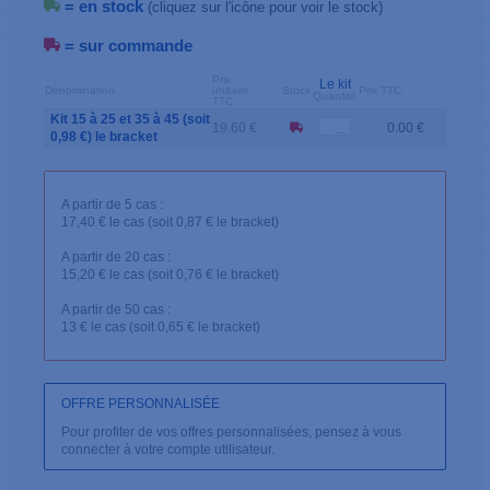
= en stock
(cliquez sur l'icône pour voir le stock)
= sur commande
Prix
Le kit
Dénomination
unitaire
Stock
Prix TTC
Quantité
TTC
Kit 15 à 25 et 35 à 45 (soit
19.60 €
0.00 €
0,98 €) le bracket
A partir de 5 cas :
17,40 € le cas (soit 0,87 € le bracket)
A partir de 20 cas :
15,20 € le cas (soit 0,76 € le bracket)
A partir de 50 cas :
13 € le cas (soit 0,65 € le bracket)
OFFRE PERSONNALISÉE
Pour profiter de vos offres personnalisées, pensez à vous
connecter à votre compte utilisateur.