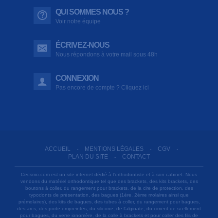
QUI SOMMES NOUS ?
Voir notre équipe
ÉCRIVEZ-NOUS
Nous répondons à votre mail sous 48h
CONNEXION
Pas encore de compte ? Cliquez ici
ACCUEIL
MENTIONS LÉGALES
CGV
-
-
-
PLAN DU SITE
CONTACT
-
Cecsmo.com est un site internet dédié à l'orthodontiste et à son cabinet. Nous
vendons du matériel orthodontique tel que des brackets, des kits brackets, des
boutons à coller, du rangement pour brackets, de la cire de protection, des
typodonts de présentation, des bagues (1ère, 2ème molaires ainsi que
prémolaires), des kits de bagues, des tubes à coller, du rangement pour bagues,
des arcs, des porte-empreintes, du silicone, de l'alginate, du ciment de scellement
pour bagues, du verre ionomère, de la colle à brackets et pour coller des fils de