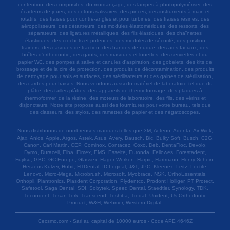
contention, des composites, du mordançage, des lampes à photopolymériser, des
écarteurs de joues, des cotons salivaires, des pinces, des instruments à main et
rotatifs, des fraises pour contre-angles et pour turbines, des fraises résines, des
aéropolisseurs, des détartreurs, des modules élastomériques, des ressorts, des
séparateurs, des ligatures métalliques, des fils élastiques, des chaînettes
élastiques, des crochets et potences, des modules de sécurité, des position
trainers, des casques de traction, des bandes de nuque, des arcs faciaux, des
boîtes d'orthodontie, des gants, des masques et lunettes, des serviettes et du
papier WC, des pompes à salive et canules d'aspiration, des gobelets, des kits de
brossage et de la cire de protection, des produits de décontamination, des produits
de nettoyage pour sols et surfaces, des stérilisateurs et des gaines de stérilisation,
des cardes pour fraises. Nous vendons aussi du matériel de laboratoire tel que du
plâtre, des tailles-plâtres, des appareils de thermoformage, des plaques à
thermoformer, de la résine, des moteurs de laboratoire, des fils, des vérins et
disjoncteurs. Notre site propose aussi des fournitures pour votre bureau, tels que
des classeurs, des stylos, des ramettes de papier et des négatoscopes.
Nous distribuons de nombreuses marques telles que 3M, Acteon, Adenta, Air Wick,
Ajax, Anios, Apple, Argos, Astek, Asus, Avery, Bausch, Bic, Bulky Soft, Busch, C2G,
Canon, Carl Martin, CEP, Cominox, Contacez, Coxo, Deb, DentaFloc, Devolo,
Dymo, Duracell, Elba, Elmex, EMS, Esselte, Euronda, Fellowes, Forestadent,
Fujitsu, GBC, GC Europe, Glassex, Hager Werken, Harpic, Hartmann, Henry Schein,
Heraeus Kulzer, Hubit, HTDental, ID-Logical, J&T, JPC, Kleenex, Leitz, Loctite,
Lenovo, Micro-Mega, Microbrush, Microsoft, Myobrace, NSK, OrthoEssentials,
Orthopli, Plantronics, Plasdent Corporation, Plydentco, Prodont Holliger, PT Protect,
Safetool, Saga Dental, SDI, Sobytek, Speed Dental, Staedtler, Synology, TDK,
Tecnodent, Tesan Tork, Transcend, Toshiba, Trodat, Unident, Us Orthodontic
Product, W&H, Wehmer, Western Digital.
Cecsmo.com - Sarl au capital de 10000 euros - Code APE 4646Z