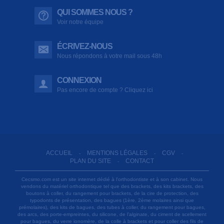
QUI SOMMES NOUS ?
Voir notre équipe
ÉCRIVEZ-NOUS
Nous répondons à votre mail sous 48h
CONNEXION
Pas encore de compte ? Cliquez ici
ACCUEIL
MENTIONS LÉGALES
CGV
-
-
-
PLAN DU SITE
CONTACT
-
Cecsmo.com est un site internet dédié à l'orthodontiste et à son cabinet. Nous
vendons du matériel orthodontique tel que des brackets, des kits brackets, des
boutons à coller, du rangement pour brackets, de la cire de protection, des
typodonts de présentation, des bagues (1ère, 2ème molaires ainsi que
prémolaires), des kits de bagues, des tubes à coller, du rangement pour bagues,
des arcs, des porte-empreintes, du silicone, de l'alginate, du ciment de scellement
pour bagues, du verre ionomère, de la colle à brackets et pour coller des fils de