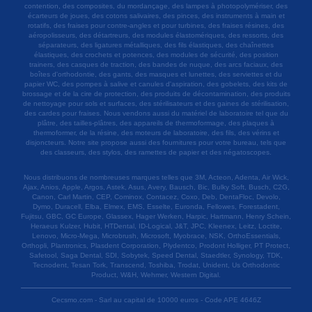
contention, des composites, du mordançage, des lampes à photopolymériser, des
écarteurs de joues, des cotons salivaires, des pinces, des instruments à main et
rotatifs, des fraises pour contre-angles et pour turbines, des fraises résines, des
aéropolisseurs, des détartreurs, des modules élastomériques, des ressorts, des
séparateurs, des ligatures métalliques, des fils élastiques, des chaînettes
élastiques, des crochets et potences, des modules de sécurité, des position
trainers, des casques de traction, des bandes de nuque, des arcs faciaux, des
boîtes d'orthodontie, des gants, des masques et lunettes, des serviettes et du
papier WC, des pompes à salive et canules d'aspiration, des gobelets, des kits de
brossage et de la cire de protection, des produits de décontamination, des produits
de nettoyage pour sols et surfaces, des stérilisateurs et des gaines de stérilisation,
des cardes pour fraises. Nous vendons aussi du matériel de laboratoire tel que du
plâtre, des tailles-plâtres, des appareils de thermoformage, des plaques à
thermoformer, de la résine, des moteurs de laboratoire, des fils, des vérins et
disjoncteurs. Notre site propose aussi des fournitures pour votre bureau, tels que
des classeurs, des stylos, des ramettes de papier et des négatoscopes.
Nous distribuons de nombreuses marques telles que 3M, Acteon, Adenta, Air Wick,
Ajax, Anios, Apple, Argos, Astek, Asus, Avery, Bausch, Bic, Bulky Soft, Busch, C2G,
Canon, Carl Martin, CEP, Cominox, Contacez, Coxo, Deb, DentaFloc, Devolo,
Dymo, Duracell, Elba, Elmex, EMS, Esselte, Euronda, Fellowes, Forestadent,
Fujitsu, GBC, GC Europe, Glassex, Hager Werken, Harpic, Hartmann, Henry Schein,
Heraeus Kulzer, Hubit, HTDental, ID-Logical, J&T, JPC, Kleenex, Leitz, Loctite,
Lenovo, Micro-Mega, Microbrush, Microsoft, Myobrace, NSK, OrthoEssentials,
Orthopli, Plantronics, Plasdent Corporation, Plydentco, Prodont Holliger, PT Protect,
Safetool, Saga Dental, SDI, Sobytek, Speed Dental, Staedtler, Synology, TDK,
Tecnodent, Tesan Tork, Transcend, Toshiba, Trodat, Unident, Us Orthodontic
Product, W&H, Wehmer, Western Digital.
Cecsmo.com - Sarl au capital de 10000 euros - Code APE 4646Z