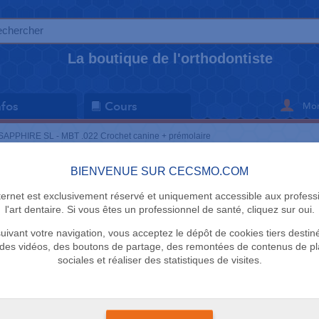
La boutique de l'orthodontiste
Mon
nfos
Cours
SAPPHIRE SL - MBT .022 Crochet canine + prémolaire
BIENVENUE SUR CECSMO.COM
KIT BRACKET
nternet est exclusivement réservé et uniquement accessible aux profess
SAPPHIRE 
l'art dentaire. Si vous êtes un professionnel de santé, cliquez sur oui.
uivant votre navigation, vous acceptez le dépôt de cookies tiers destin
Crochet ca
des vidéos, des boutons de partage, des remontées de contenus de p
sociales et réaliser des statistiques de visites.
DTC
Délai 3 semaines