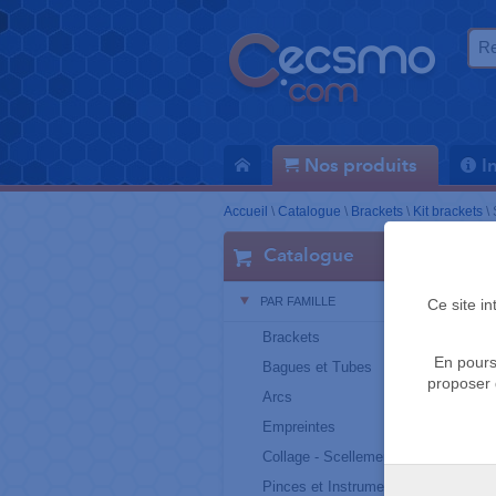
Nos produits
I
Accueil
\
Catalogue
\
Brackets
\
Kit brackets
\
Catalogue
PAR FAMILLE
Ce site i
Brackets
En pours
Bagues et Tubes
proposer 
Arcs
Empreintes
Collage - Scellement
Pinces et Instruments