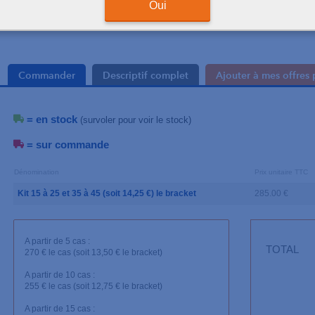
Oui
Le kit de 20 brackets
Commander
Descriptif complet
Ajouter à mes offres 
= en stock
(survoler pour voir le stock)
= sur commande
Dénomination
Prix unitaire TTC
Kit 15 à 25 et 35 à 45 (soit 14,25 €) le bracket
285.00 €
A partir de 5 cas :
TOTAL
270 € le cas (soit 13,50 € le bracket)
A partir de 10 cas :
255 € le cas (soit 12,75 € le bracket)
A partir de 15 cas :