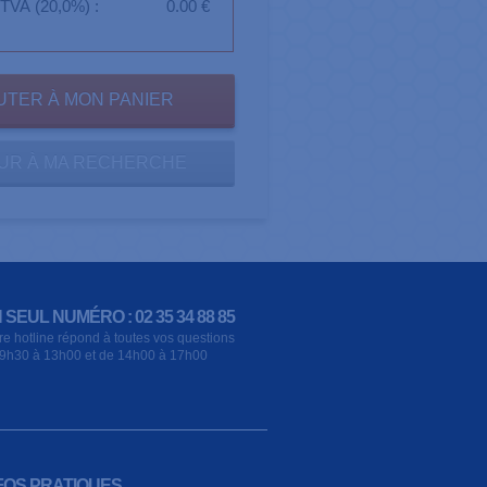
TVA (20,0%) :
0.00 €
UR À MA RECHERCHE
 SEUL NUMÉRO : 02 35 34 88 85
re hotline répond à toutes vos questions
9h30 à 13h00 et de 14h00 à 17h00
FOS PRATIQUES