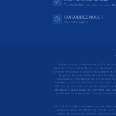
Toutes les bonnes raisons de comm
QUI SOMMES NOUS ?
Voir notre équipe
Cecsmo.com est un site internet dédié à l'orthod
brackets, de la cire de protection, des typodonts d
des porte-empreintes, du silicone, de l'alginate, du
lampes à photopolymériser, des écarteurs de joue
aéropolisseurs, des détartreurs, des modules élas
modules de sécurité, des position trainers, des ca
WC, des pompes à salive et canules d'aspiration, d
stérilisateurs et des gaines de stérilisation, des c
thermoformer, de la résine, des moteurs de laboratoir
Nous distribuons de nombreuses marques telles que 3
Contacez, Coxo, Deb, DentaFloc, Devolo, Dymo, 
Schein, Heraeus Kulzer, Hubit, HTDental, ID-Logi