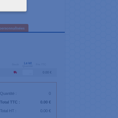
personnalisées
Le kit
Stock
Prix TTC
Quantité
0.00 €
Quantité :
0
Total TTC :
0.00 €
Total HT :
0.00 €