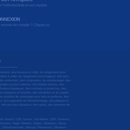
r l'orthodontiste et son équipe
NNEXION
 encore de compte ? Cliquez ici
T
brackets, des boutons à coller, du rangement pour
 tubes à coller, du rangement pour bagues, des arcs,
ils de contention, des composites, du mordançage, des
angles et pour turbines, des fraises résines, des
aînettes élastiques, des crochets et potences, des
es masques et lunettes, des serviettes et du papier
es produits de nettoyage pour sols et surfaces, des
lâtres, des appareils de thermoformage, des plaques à
u, tels que des classeurs, des stylos, des ramettes de
 Soft, Busch, C2G, Canon, Carl Martin, CEP, Cominox,
 Glassex, Hager Werken, Harpic, Hartmann, Henry
 OrthoEssentials, Orthopli, Plantronics, Plasdent