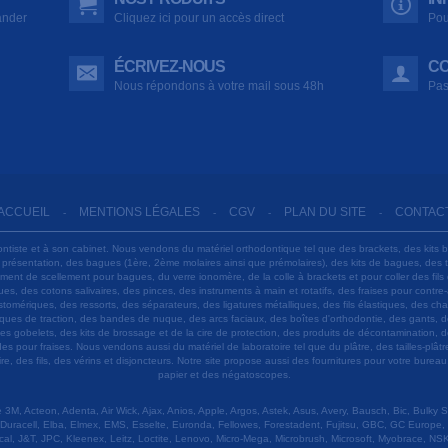
ander
Cliquez ici pour un accès direct
Pou
ÉCRIVEZ-NOUS
CO
Nous répondons à votre mail sous 48h
Pas
ACCUEIL
MENTIONS LÉGALES
CGV
PLAN DU SITE
CONTAC
-
-
-
-
ontiste et à son cabinet. Nous vendons du matériel orthodontique tel que des brackets, des kits 
e présentation, des bagues (1ère, 2ème molaires ainsi que prémolaires), des kits de bagues, des
 ciment de scellement pour bagues, du verre ionomère, de la colle à brackets et pour coller des f
s, des cotons salivaires, des pinces, des instruments à main et rotatifs, des fraises pour contre-
tomériques, des ressorts, des séparateurs, des ligatures métalliques, des fils élastiques, des ch
sques de traction, des bandes de nuque, des arcs faciaux, des boîtes d'orthodontie, des gants, d
es gobelets, des kits de brossage et de la cire de protection, des produits de décontamination, d
ardes pour fraises. Nous vendons aussi du matériel de laboratoire tel que du plâtre, des tailles-p
e, des fils, des vérins et disjoncteurs. Notre site propose aussi des fournitures pour votre burea
papier et des négatoscopes.
M, Acteon, Adenta, Air Wick, Ajax, Anios, Apple, Argos, Astek, Asus, Avery, Bausch, Bic, Bulky
Duracell, Elba, Elmex, EMS, Esselte, Euronda, Fellowes, Forestadent, Fujitsu, GBC, GC Europe,
cal, J&T, JPC, Kleenex, Leitz, Loctite, Lenovo, Micro-Mega, Microbrush, Microsoft, Myobrace, NSK,