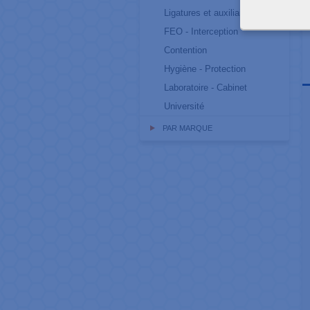
Ligatures et auxiliaires
FEO - Interception
Contention
Hygiène - Protection
Laboratoire - Cabinet
Université
PAR MARQUE