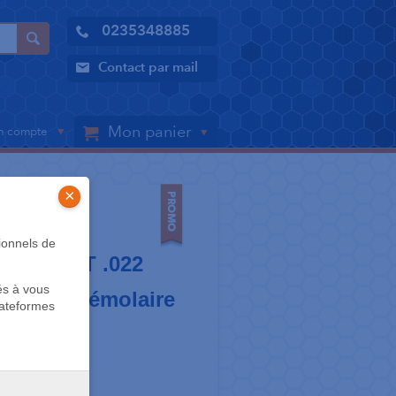
0235348885
Contact par mail
Mon panier
 compte
×
S
ionnels de
SL - MBT .022
és à vous
nine + prémolaire
lateformes