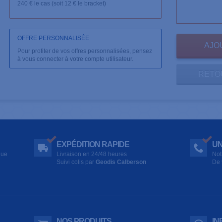
240 € le cas (soit 12 € le bracket)
OFFRE PERSONNALISÉE
Pour profiter de vos offres personnalisées, pensez
à vous connecter à votre compte utilisateur.
RETO
EXPÉDITION RAPIDE
UN
que
Livraison en 24/48 heures
Not
Suivi colis par
Geodis Calberson
De 
NOS PRODUITS
IN