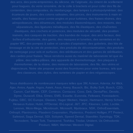
des arcs, des porte-empreintes, du silicone, de l'alginate, du ciment de scellement
pour bagues, du verre ionomère, de la colle à brackets et pour coller des fils de
contention, des composites, du mordançage, des lampes à photopolymériser, des
écarteurs de joues, des cotons salivaires, des pinces, des instruments à main et
rotatifs, des fraises pour contre-angles et pour turbines, des fraises résines, des
aéropolisseurs, des détartreurs, des modules élastomériques, des ressorts, des
séparateurs, des ligatures métalliques, des fils élastiques, des chaînettes
élastiques, des crochets et potences, des modules de sécurité, des position
trainers, des casques de traction, des bandes de nuque, des arcs faciaux, des
boîtes d'orthodontie, des gants, des masques et lunettes, des serviettes et du
papier WC, des pompes à salive et canules d'aspiration, des gobelets, des kits de
brossage et de la cire de protection, des produits de décontamination, des produits
de nettoyage pour sols et surfaces, des stérilisateurs et des gaines de stérilisation,
des cardes pour fraises. Nous vendons aussi du matériel de laboratoire tel que du
plâtre, des tailles-plâtres, des appareils de thermoformage, des plaques à
thermoformer, de la résine, des moteurs de laboratoire, des fils, des vérins et
disjoncteurs. Notre site propose aussi des fournitures pour votre bureau, tels que
des classeurs, des stylos, des ramettes de papier et des négatoscopes.
Nous distribuons de nombreuses marques telles que 3M, Acteon, Adenta, Air Wick,
Ajax, Anios, Apple, Argos, Astek, Asus, Avery, Bausch, Bic, Bulky Soft, Busch, C2G,
Canon, Carl Martin, CEP, Cominox, Contacez, Coxo, Deb, DentaFloc, Devolo,
Dymo, Duracell, Elba, Elmex, EMS, Esselte, Euronda, Fellowes, Forestadent,
Fujitsu, GBC, GC Europe, Glassex, Hager Werken, Harpic, Hartmann, Henry Schein,
Heraeus Kulzer, Hubit, HTDental, ID-Logical, J&T, JPC, Kleenex, Leitz, Loctite,
Lenovo, Micro-Mega, Microbrush, Microsoft, Myobrace, NSK, OrthoEssentials,
Orthopli, Plantronics, Plasdent Corporation, Plydentco, Prodont Holliger, PT Protect,
Safetool, Saga Dental, SDI, Sobytek, Speed Dental, Staedtler, Synology, TDK,
Tecnodent, Tesan Tork, Transcend, Toshiba, Trodat, Unident, Us Orthodontic
Product, W&H, Wehmer, Western Digital.