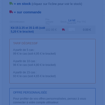
= en stock
(cliquez sur l'icône pour voir le stock)
= sur commande
Prix
Le kit
Dénomination
unitaire
Stock
Prix TTC
Quantité
TTC
Kit 15 à 25 et 35 à 45 (soit
102.00 €
0.00 €
5,20 € le bracket)
TARIF DÉGRESSIF
A partir de 5 cas :
99 € le cas (soit 4,95 € le bracket)
A partir de 10 cas :
96 € le cas (soit 4,80 € le bracket)
A partir de 15 cas :
93 € le cas (soit 4,65 € le bracket)
OFFRE PERSONNALISÉE
Pour profiter de vos offres personnalisées, pensez à vous
connecter à votre compte utilisateur.