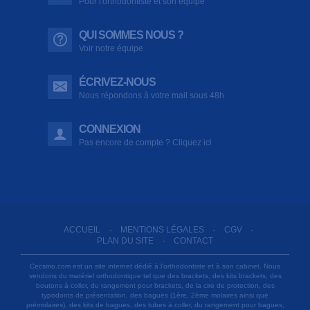
Pour l'orthodontiste et son équipe
QUI SOMMES NOUS ?
Voir notre équipe
ÉCRIVEZ-NOUS
Nous répondons à votre mail sous 48h
CONNEXION
Pas encore de compte ? Cliquez ici
ACCUEIL
MENTIONS LÉGALES
CGV
-
-
-
PLAN DU SITE
CONTACT
-
Cecsmo.com est un site internet dédié à l'orthodontiste et à son cabinet. Nous
vendons du matériel orthodontique tel que des brackets, des kits brackets, des
boutons à coller, du rangement pour brackets, de la cire de protection, des
typodonts de présentation, des bagues (1ère, 2ème molaires ainsi que
prémolaires), des kits de bagues, des tubes à coller, du rangement pour bagues,