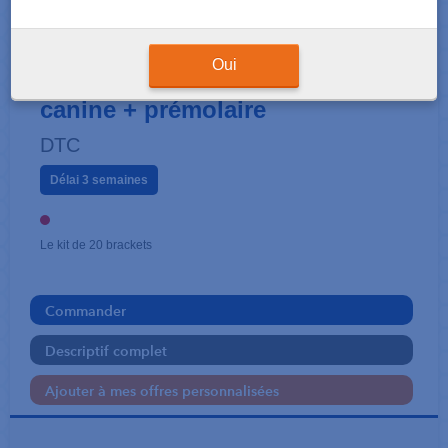
KIT BRACKETS
SAPPHIRE - MBT .022 crochet
Oui
canine + prémolaire
DTC
Délai 3 semaines
Le kit de 20 brackets
Commander
Descriptif complet
Ajouter à mes offres personnalisées