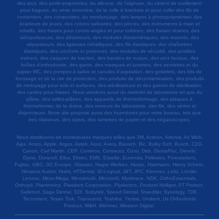
des arcs, des porte-empreintes, du silicone, de l'alginate, du ciment de scellement
pour bagues, du verre ionomère, de la colle à brackets et pour coller des fils de
contention, des composites, du mordançage, des lampes à photopolymériser, des
écarteurs de joues, des cotons salivaires, des pinces, des instruments à main et
rotatifs, des fraises pour contre-angles et pour turbines, des fraises résines, des
aéropolisseurs, des détartreurs, des modules élastomériques, des ressorts, des
séparateurs, des ligatures métalliques, des fils élastiques, des chaînettes
élastiques, des crochets et potences, des modules de sécurité, des position
trainers, des casques de traction, des bandes de nuque, des arcs faciaux, des
boîtes d'orthodontie, des gants, des masques et lunettes, des serviettes et du
papier WC, des pompes à salive et canules d'aspiration, des gobelets, des kits de
brossage et de la cire de protection, des produits de décontamination, des produits
de nettoyage pour sols et surfaces, des stérilisateurs et des gaines de stérilisation,
des cardes pour fraises. Nous vendons aussi du matériel de laboratoire tel que du
plâtre, des tailles-plâtres, des appareils de thermoformage, des plaques à
thermoformer, de la résine, des moteurs de laboratoire, des fils, des vérins et
disjoncteurs. Notre site propose aussi des fournitures pour votre bureau, tels que
des classeurs, des stylos, des ramettes de papier et des négatoscopes.
Nous distribuons de nombreuses marques telles que 3M, Acteon, Adenta, Air Wick,
Ajax, Anios, Apple, Argos, Astek, Asus, Avery, Bausch, Bic, Bulky Soft, Busch, C2G,
Canon, Carl Martin, CEP, Cominox, Contacez, Coxo, Deb, DentaFloc, Devolo,
Dymo, Duracell, Elba, Elmex, EMS, Esselte, Euronda, Fellowes, Forestadent,
Fujitsu, GBC, GC Europe, Glassex, Hager Werken, Harpic, Hartmann, Henry Schein,
Heraeus Kulzer, Hubit, HTDental, ID-Logical, J&T, JPC, Kleenex, Leitz, Loctite,
Lenovo, Micro-Mega, Microbrush, Microsoft, Myobrace, NSK, OrthoEssentials,
Orthopli, Plantronics, Plasdent Corporation, Plydentco, Prodont Holliger, PT Protect,
Safetool, Saga Dental, SDI, Sobytek, Speed Dental, Staedtler, Synology, TDK,
Tecnodent, Tesan Tork, Transcend, Toshiba, Trodat, Unident, Us Orthodontic
Product, W&H, Wehmer, Western Digital.