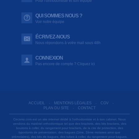
Pour l'orthodontiste et son équipe
QUI SOMMES NOUS ?
Voir notre équipe
ÉCRIVEZ-NOUS
Nous répondons à votre mail sous 48h
CONNEXION
Pas encore de compte ? Cliquez ici
ACCUEIL
MENTIONS LÉGALES
CGV
-
-
-
PLAN DU SITE
CONTACT
-
Cecsmo.com est un site internet dédié à l'orthodontiste et à son cabinet. Nous
vendons du matériel orthodontique tel que des brackets, des kits brackets, des
boutons à coller, du rangement pour brackets, de la cire de protection, des
typodonts de présentation, des bagues (1ère, 2ème molaires ainsi que
prémolaires), des kits de bagues, des tubes à coller, du rangement pour bagues,