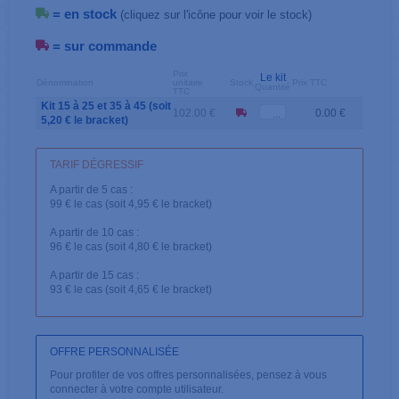
= en stock
(cliquez sur l'icône pour voir le stock)
= sur commande
Prix
Le kit
Dénomination
unitaire
Stock
Prix TTC
Quantité
TTC
Kit 15 à 25 et 35 à 45 (soit
102.00 €
0.00 €
5,20 € le bracket)
TARIF DÉGRESSIF
A partir de 5 cas :
99 € le cas (soit 4,95 € le bracket)
A partir de 10 cas :
96 € le cas (soit 4,80 € le bracket)
A partir de 15 cas :
93 € le cas (soit 4,65 € le bracket)
OFFRE PERSONNALISÉE
Pour profiter de vos offres personnalisées, pensez à vous
connecter à votre compte utilisateur.