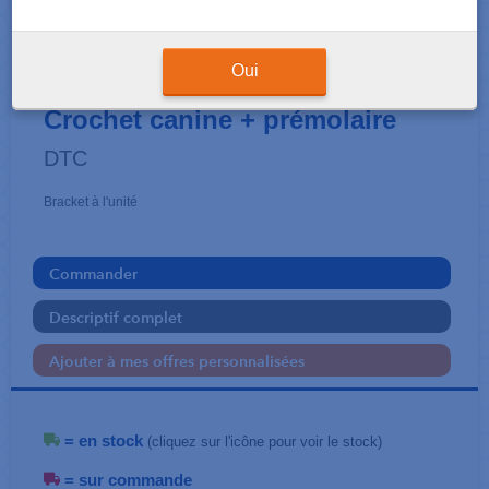
BRACKETS
Active - Roth .022
Oui
Crochet canine + prémolaire
DTC
Bracket à l'unité
Commander
Descriptif complet
Ajouter à mes offres personnalisées
= en stock
(cliquez sur l'icône pour voir le stock)
= sur commande