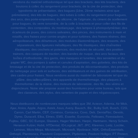
vendons du matériel orthodontique tel que des brackets, des kits brackets, des
boutons à coller, du rangement pour brackets, de la cire de protection, des
typodonts de présentation, des bagues (1ère, 2ème molaires ainsi que
prémolaires), des kits de bagues, des tubes à coller, du rangement pour bagues,
des arcs, des porte-empreintes, du silicone, de l'alginate, du ciment de scellement
pour bagues, du verre ionomère, de la colle à brackets et pour coller des fils de
contention, des composites, du mordançage, des lampes à photopolymériser, des
écarteurs de joues, des cotons salivaires, des pinces, des instruments à main et
rotatifs, des fraises pour contre-angles et pour turbines, des fraises résines, des
aéropolisseurs, des détartreurs, des modules élastomériques, des ressorts, des
séparateurs, des ligatures métalliques, des fils élastiques, des chaînettes
élastiques, des crochets et potences, des modules de sécurité, des position
trainers, des casques de traction, des bandes de nuque, des arcs faciaux, des
boîtes d'orthodontie, des gants, des masques et lunettes, des serviettes et du
papier WC, des pompes à salive et canules d'aspiration, des gobelets, des kits de
brossage et de la cire de protection, des produits de décontamination, des produits
de nettoyage pour sols et surfaces, des stérilisateurs et des gaines de stérilisation,
des cardes pour fraises. Nous vendons aussi du matériel de laboratoire tel que du
plâtre, des tailles-plâtres, des appareils de thermoformage, des plaques à
thermoformer, de la résine, des moteurs de laboratoire, des fils, des vérins et
disjoncteurs. Notre site propose aussi des fournitures pour votre bureau, tels que
des classeurs, des stylos, des ramettes de papier et des négatoscopes.
Nous distribuons de nombreuses marques telles que 3M, Acteon, Adenta, Air Wick,
Ajax, Anios, Apple, Argos, Astek, Asus, Avery, Bausch, Bic, Bulky Soft, Busch, C2G,
Canon, Carl Martin, CEP, Cominox, Contacez, Coxo, Deb, DentaFloc, Devolo,
Dymo, Duracell, Elba, Elmex, EMS, Esselte, Euronda, Fellowes, Forestadent,
Fujitsu, GBC, GC Europe, Glassex, Hager Werken, Harpic, Hartmann, Henry Schein,
Heraeus Kulzer, Hubit, HTDental, ID-Logical, J&T, JPC, Kleenex, Leitz, Loctite,
Lenovo, Micro-Mega, Microbrush, Microsoft, Myobrace, NSK, OrthoEssentials,
Orthopli, Plantronics, Plasdent Corporation, Plydentco, Prodont Holliger, PT Protect,