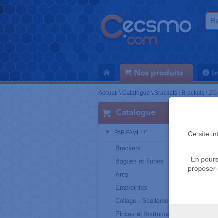
Nos produits
I
Accueil
\
Catalogue
\
Brackets
\
Brackets
\
ZEA
Catalogue
PAR FAMILLE
Ce site i
Brackets
En pours
Bagues et Tubes
proposer 
Arcs
Empreintes
Collage - Scellement
Pinces et Instruments