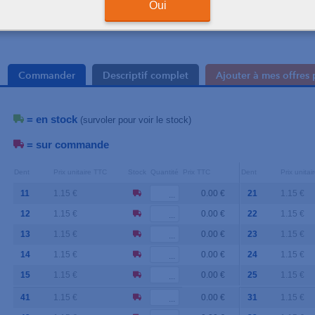
Oui
Commander
Descriptif complet
Ajouter à mes offres 
= en stock
(survoler pour voir le stock)
= sur commande
Dent
Prix unitaire TTC
Stock
Quantité
Prix TTC
Dent
Prix unita
11
1.15 €
0.00 €
21
1.15 €
12
1.15 €
0.00 €
22
1.15 €
13
1.15 €
0.00 €
23
1.15 €
14
1.15 €
0.00 €
24
1.15 €
15
1.15 €
0.00 €
25
1.15 €
41
1.15 €
0.00 €
31
1.15 €