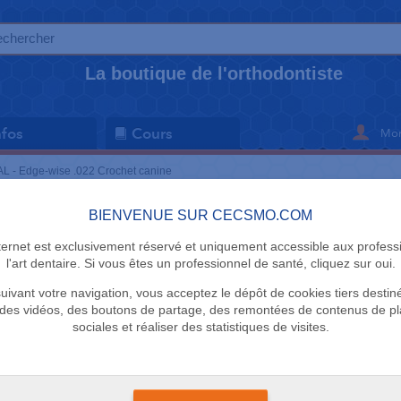
La boutique de l'orthodontiste
Mon
nfos
Cours
L - Edge-wise .022 Crochet canine
BIENVENUE SUR CECSMO.COM
BRACKETS
nternet est exclusivement réservé et uniquement accessible aux profess
ZEAL - Edg
l'art dentaire. Si vous êtes un professionnel de santé, cliquez sur oui.
uivant votre navigation, vous acceptez le dépôt de cookies tiers destin
Crochet ca
des vidéos, des boutons de partage, des remontées de contenus de p
sociales et réaliser des statistiques de visites.
DTC
Bracket à l'unité