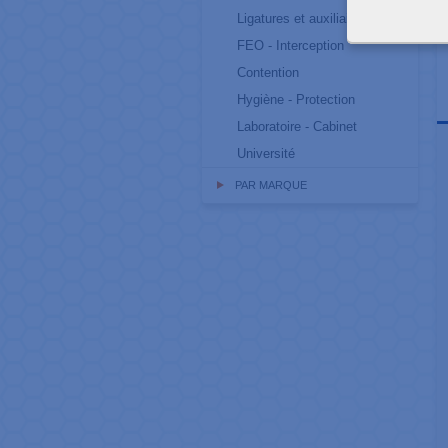
Ligatures et auxiliaires
FEO - Interception
Contention
Hygiène - Protection
Laboratoire - Cabinet
Université
PAR MARQUE