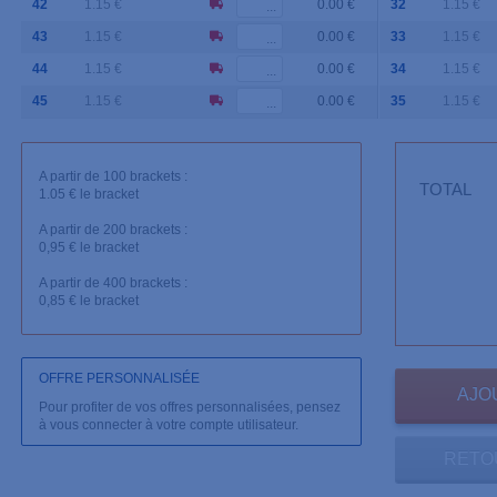
42
1.15 €
0.00 €
32
1.15 €
43
1.15 €
0.00 €
33
1.15 €
44
1.15 €
0.00 €
34
1.15 €
45
1.15 €
0.00 €
35
1.15 €
A partir de 100 brackets :
TOTAL
1.05 € le bracket
A partir de 200 brackets :
0,95 € le bracket
A partir de 400 brackets :
0,85 € le bracket
OFFRE PERSONNALISÉE
Pour profiter de vos offres personnalisées, pensez
à vous connecter à votre compte utilisateur.
RETO