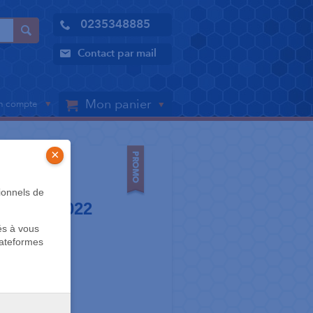
0235348885
Contact par mail
Mon panier
 compte
×
ionnels de
e-wise .022
és à vous
nine
lateformes