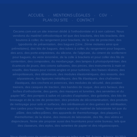
ACCUEIL
MENTIONS LÉGALES
CGV
-
-
-
PLAN DU SITE
CONTACT
-
Cecsmo.com est un site internet dédié à l'orthodontiste et à son cabinet. Nous
vendons du matériel orthodontique tel que des brackets, des kits brackets, des
boutons à coller, du rangement pour brackets, de la cire de protection, des
typodonts de présentation, des bagues (1ère, 2ème molaires ainsi que
prémolaires), des kits de bagues, des tubes à coller, du rangement pour bagues,
des arcs, des porte-empreintes, du silicone, de l'alginate, du ciment de scellement
pour bagues, du verre ionomère, de la colle à brackets et pour coller des fils de
contention, des composites, du mordançage, des lampes à photopolymériser, des
écarteurs de joues, des cotons salivaires, des pinces, des instruments à main et
rotatifs, des fraises pour contre-angles et pour turbines, des fraises résines, des
aéropolisseurs, des détartreurs, des modules élastomériques, des ressorts, des
séparateurs, des ligatures métalliques, des fils élastiques, des chaînettes
élastiques, des crochets et potences, des modules de sécurité, des position
trainers, des casques de traction, des bandes de nuque, des arcs faciaux, des
boîtes d'orthodontie, des gants, des masques et lunettes, des serviettes et du
papier WC, des pompes à salive et canules d'aspiration, des gobelets, des kits de
brossage et de la cire de protection, des produits de décontamination, des produits
de nettoyage pour sols et surfaces, des stérilisateurs et des gaines de stérilisation,
des cardes pour fraises. Nous vendons aussi du matériel de laboratoire tel que du
plâtre, des tailles-plâtres, des appareils de thermoformage, des plaques à
thermoformer, de la résine, des moteurs de laboratoire, des fils, des vérins et
disjoncteurs. Notre site propose aussi des fournitures pour votre bureau, tels que
des classeurs, des stylos, des ramettes de papier et des négatoscopes.
Nous distribuons de nombreuses marques telles que 3M, Acteon, Adenta, Air Wick,