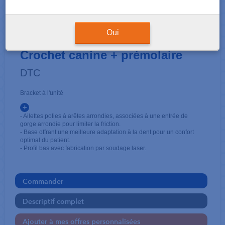
BRACKETS
ZEAL - Edge-wise .022
Oui
Crochet canine + prémolaire
DTC
Bracket à l'unité
+
- Ailettes polies à arêtes arrondies, associées à une entrée de
gorge arrondie pour limiter la friction.
- Base offrant une meilleure adaptation à la dent pour un confort
optimal du patient.
- Profil bas avec fabrication par soudage laser.
Commander
Descriptif complet
Ajouter à mes offres personnalisées