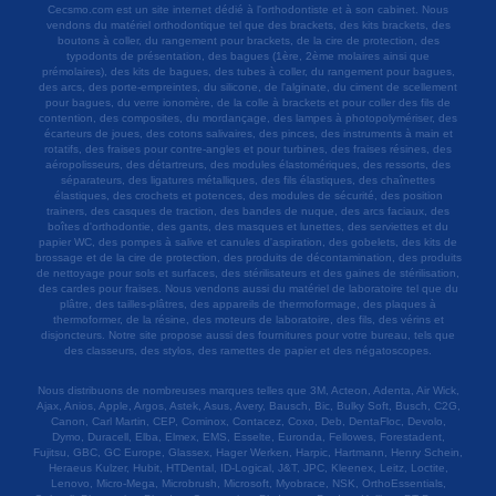
Cecsmo.com est un site internet dédié à l'orthodontiste et à son cabinet. Nous
vendons du matériel orthodontique tel que des brackets, des kits brackets, des
boutons à coller, du rangement pour brackets, de la cire de protection, des
typodonts de présentation, des bagues (1ère, 2ème molaires ainsi que
prémolaires), des kits de bagues, des tubes à coller, du rangement pour bagues,
des arcs, des porte-empreintes, du silicone, de l'alginate, du ciment de scellement
pour bagues, du verre ionomère, de la colle à brackets et pour coller des fils de
contention, des composites, du mordançage, des lampes à photopolymériser, des
écarteurs de joues, des cotons salivaires, des pinces, des instruments à main et
rotatifs, des fraises pour contre-angles et pour turbines, des fraises résines, des
aéropolisseurs, des détartreurs, des modules élastomériques, des ressorts, des
séparateurs, des ligatures métalliques, des fils élastiques, des chaînettes
élastiques, des crochets et potences, des modules de sécurité, des position
trainers, des casques de traction, des bandes de nuque, des arcs faciaux, des
boîtes d'orthodontie, des gants, des masques et lunettes, des serviettes et du
papier WC, des pompes à salive et canules d'aspiration, des gobelets, des kits de
brossage et de la cire de protection, des produits de décontamination, des produits
de nettoyage pour sols et surfaces, des stérilisateurs et des gaines de stérilisation,
des cardes pour fraises. Nous vendons aussi du matériel de laboratoire tel que du
plâtre, des tailles-plâtres, des appareils de thermoformage, des plaques à
thermoformer, de la résine, des moteurs de laboratoire, des fils, des vérins et
disjoncteurs. Notre site propose aussi des fournitures pour votre bureau, tels que
des classeurs, des stylos, des ramettes de papier et des négatoscopes.
Nous distribuons de nombreuses marques telles que 3M, Acteon, Adenta, Air Wick,
Ajax, Anios, Apple, Argos, Astek, Asus, Avery, Bausch, Bic, Bulky Soft, Busch, C2G,
Canon, Carl Martin, CEP, Cominox, Contacez, Coxo, Deb, DentaFloc, Devolo,
Dymo, Duracell, Elba, Elmex, EMS, Esselte, Euronda, Fellowes, Forestadent,
Fujitsu, GBC, GC Europe, Glassex, Hager Werken, Harpic, Hartmann, Henry Schein,
Heraeus Kulzer, Hubit, HTDental, ID-Logical, J&T, JPC, Kleenex, Leitz, Loctite,
Lenovo, Micro-Mega, Microbrush, Microsoft, Myobrace, NSK, OrthoEssentials,