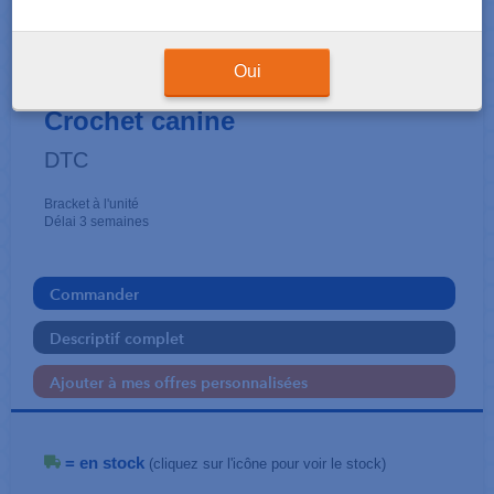
BRACKETS
BRIGHT - ROTH .018
Oui
Crochet canine
DTC
Bracket à l'unité
Délai 3 semaines
Commander
Descriptif complet
Ajouter à mes offres personnalisées
= en stock
(cliquez sur l'icône pour voir le stock)