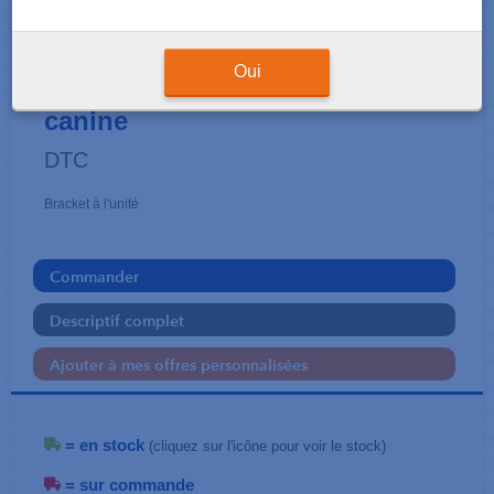
BRACKETS
Ceramic - MBT .018 crochet
Oui
canine
DTC
Bracket à l'unité
Commander
Descriptif complet
Ajouter à mes offres personnalisées
= en stock
(cliquez sur l'icône pour voir le stock)
= sur commande