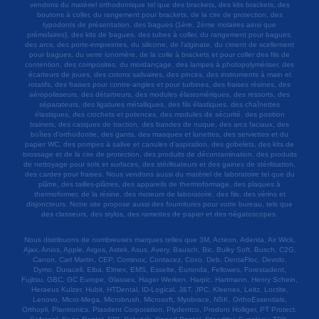
vendons du matériel orthodontique tel que des brackets, des kits brackets, des
boutons à coller, du rangement pour brackets, de la cire de protection, des
typodonts de présentation, des bagues (1ère, 2ème molaires ainsi que
prémolaires), des kits de bagues, des tubes à coller, du rangement pour bagues,
des arcs, des porte-empreintes, du silicone, de l'alginate, du ciment de scellement
pour bagues, du verre ionomère, de la colle à brackets et pour coller des fils de
contention, des composites, du mordançage, des lampes à photopolymériser, des
écarteurs de joues, des cotons salivaires, des pinces, des instruments à main et
rotatifs, des fraises pour contre-angles et pour turbines, des fraises résines, des
aéropolisseurs, des détartreurs, des modules élastomériques, des ressorts, des
séparateurs, des ligatures métalliques, des fils élastiques, des chaînettes
élastiques, des crochets et potences, des modules de sécurité, des position
trainers, des casques de traction, des bandes de nuque, des arcs faciaux, des
boîtes d'orthodontie, des gants, des masques et lunettes, des serviettes et du
papier WC, des pompes à salive et canules d'aspiration, des gobelets, des kits de
brossage et de la cire de protection, des produits de décontamination, des produits
de nettoyage pour sols et surfaces, des stérilisateurs et des gaines de stérilisation,
des cardes pour fraises. Nous vendons aussi du matériel de laboratoire tel que du
plâtre, des tailles-plâtres, des appareils de thermoformage, des plaques à
thermoformer, de la résine, des moteurs de laboratoire, des fils, des vérins et
disjoncteurs. Notre site propose aussi des fournitures pour votre bureau, tels que
des classeurs, des stylos, des ramettes de papier et des négatoscopes.
Nous distribuons de nombreuses marques telles que 3M, Acteon, Adenta, Air Wick,
Ajax, Anios, Apple, Argos, Astek, Asus, Avery, Bausch, Bic, Bulky Soft, Busch, C2G,
Canon, Carl Martin, CEP, Cominox, Contacez, Coxo, Deb, DentaFloc, Devolo,
Dymo, Duracell, Elba, Elmex, EMS, Esselte, Euronda, Fellowes, Forestadent,
Fujitsu, GBC, GC Europe, Glassex, Hager Werken, Harpic, Hartmann, Henry Schein,
Heraeus Kulzer, Hubit, HTDental, ID-Logical, J&T, JPC, Kleenex, Leitz, Loctite,
Lenovo, Micro-Mega, Microbrush, Microsoft, Myobrace, NSK, OrthoEssentials,
Orthopli, Plantronics, Plasdent Corporation, Plydentco, Prodont Holliger, PT Protect,