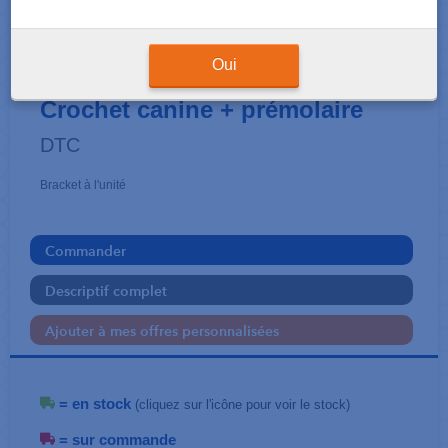
BRACKETS
DELICATE - Roth .018
Oui
Crochet canine + prémolaire
DTC
Bracket à l'unité
Commander
Descriptif complet
Ajouter à mes offres personnalisées
= en stock
(cliquez sur l'icône pour voir le stock)
= sur commande