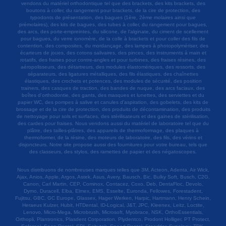
vendons du matériel orthodontique tel que des brackets, des kits brackets, des
boutons à coller, du rangement pour brackets, de la cire de protection, des
typodonts de présentation, des bagues (1ère, 2ème molaires ainsi que
prémolaires), des kits de bagues, des tubes à coller, du rangement pour bagues,
des arcs, des porte-empreintes, du silicone, de l'alginate, du ciment de scellement
pour bagues, du verre ionomère, de la colle à brackets et pour coller des fils de
contention, des composites, du mordançage, des lampes à photopolymériser, des
écarteurs de joues, des cotons salivaires, des pinces, des instruments à main et
rotatifs, des fraises pour contre-angles et pour turbines, des fraises résines, des
aéropolisseurs, des détartreurs, des modules élastomériques, des ressorts, des
séparateurs, des ligatures métalliques, des fils élastiques, des chaînettes
élastiques, des crochets et potences, des modules de sécurité, des position
trainers, des casques de traction, des bandes de nuque, des arcs faciaux, des
boîtes d'orthodontie, des gants, des masques et lunettes, des serviettes et du
papier WC, des pompes à salive et canules d'aspiration, des gobelets, des kits de
brossage et de la cire de protection, des produits de décontamination, des produits
de nettoyage pour sols et surfaces, des stérilisateurs et des gaines de stérilisation,
des cardes pour fraises. Nous vendons aussi du matériel de laboratoire tel que du
plâtre, des tailles-plâtres, des appareils de thermoformage, des plaques à
thermoformer, de la résine, des moteurs de laboratoire, des fils, des vérins et
disjoncteurs. Notre site propose aussi des fournitures pour votre bureau, tels que
des classeurs, des stylos, des ramettes de papier et des négatoscopes.
Nous distribuons de nombreuses marques telles que 3M, Acteon, Adenta, Air Wick,
Ajax, Anios, Apple, Argos, Astek, Asus, Avery, Bausch, Bic, Bulky Soft, Busch, C2G,
Canon, Carl Martin, CEP, Cominox, Contacez, Coxo, Deb, DentaFloc, Devolo,
Dymo, Duracell, Elba, Elmex, EMS, Esselte, Euronda, Fellowes, Forestadent,
Fujitsu, GBC, GC Europe, Glassex, Hager Werken, Harpic, Hartmann, Henry Schein,
Heraeus Kulzer, Hubit, HTDental, ID-Logical, J&T, JPC, Kleenex, Leitz, Loctite,
Lenovo, Micro-Mega, Microbrush, Microsoft, Myobrace, NSK, OrthoEssentials,
Orthopli, Plantronics, Plasdent Corporation, Plydentco, Prodont Holliger, PT Protect,