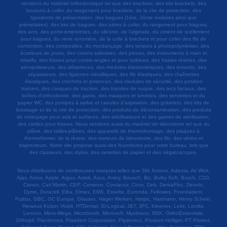
vendons du matériel orthodontique tel que des brackets, des kits brackets, des
boutons à coller, du rangement pour brackets, de la cire de protection, des
typodonts de présentation, des bagues (1ère, 2ème molaires ainsi que
prémolaires), des kits de bagues, des tubes à coller, du rangement pour bagues,
des arcs, des porte-empreintes, du silicone, de l'alginate, du ciment de scellement
pour bagues, du verre ionomère, de la colle à brackets et pour coller des fils de
contention, des composites, du mordançage, des lampes à photopolymériser, des
écarteurs de joues, des cotons salivaires, des pinces, des instruments à main et
rotatifs, des fraises pour contre-angles et pour turbines, des fraises résines, des
aéropolisseurs, des détartreurs, des modules élastomériques, des ressorts, des
séparateurs, des ligatures métalliques, des fils élastiques, des chaînettes
élastiques, des crochets et potences, des modules de sécurité, des position
trainers, des casques de traction, des bandes de nuque, des arcs faciaux, des
boîtes d'orthodontie, des gants, des masques et lunettes, des serviettes et du
papier WC, des pompes à salive et canules d'aspiration, des gobelets, des kits de
brossage et de la cire de protection, des produits de décontamination, des produits
de nettoyage pour sols et surfaces, des stérilisateurs et des gaines de stérilisation,
des cardes pour fraises. Nous vendons aussi du matériel de laboratoire tel que du
plâtre, des tailles-plâtres, des appareils de thermoformage, des plaques à
thermoformer, de la résine, des moteurs de laboratoire, des fils, des vérins et
disjoncteurs. Notre site propose aussi des fournitures pour votre bureau, tels que
des classeurs, des stylos, des ramettes de papier et des négatoscopes.
Nous distribuons de nombreuses marques telles que 3M, Acteon, Adenta, Air Wick,
Ajax, Anios, Apple, Argos, Astek, Asus, Avery, Bausch, Bic, Bulky Soft, Busch, C2G,
Canon, Carl Martin, CEP, Cominox, Contacez, Coxo, Deb, DentaFloc, Devolo,
Dymo, Duracell, Elba, Elmex, EMS, Esselte, Euronda, Fellowes, Forestadent,
Fujitsu, GBC, GC Europe, Glassex, Hager Werken, Harpic, Hartmann, Henry Schein,
Heraeus Kulzer, Hubit, HTDental, ID-Logical, J&T, JPC, Kleenex, Leitz, Loctite,
Lenovo, Micro-Mega, Microbrush, Microsoft, Myobrace, NSK, OrthoEssentials,
Orthopli, Plantronics, Plasdent Corporation, Plydentco, Prodont Holliger, PT Protect,