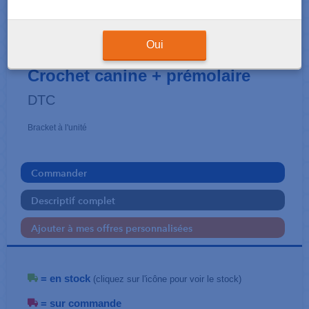
BRACKETS
SAPPHIRE SL - MBT .018
Oui
Crochet canine + prémolaire
DTC
Bracket à l'unité
Commander
Descriptif complet
Ajouter à mes offres personnalisées
= en stock
(cliquez sur l'icône pour voir le stock)
= sur commande