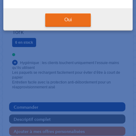
POUR ESSUIE-MAINS
Xpress blanc H2
Oui
Tork
6 en stock
+
Hygiénique : les clients touchent uniquement l’essuie-mains
qu’ils utilisent
Les paquets se rechargent facilement pour éviter d’être à court de
papier
Entretien facile avec la protection anti-débordement pour un
réapprovisionnement aisé
Commander
Descriptif complet
Ajouter à mes offres personnalisées