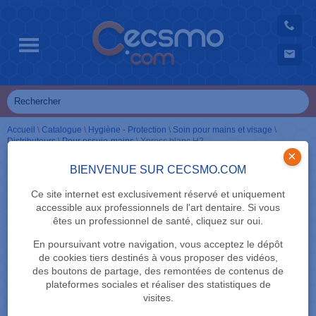
Accueil
\
Catalogue
\
Hygiène - Protection
\
Soin pour mains et visage
\
Distributeurs
\
Pour essuie-mains
\
Xpress blanc H2
×
BIENVENUE SUR CECSMO.COM
Ce site internet est exclusivement réservé et uniquement
accessible aux professionnels de l'art dentaire. Si vous
êtes un professionnel de santé, cliquez sur oui.
En poursuivant votre navigation, vous acceptez le dépôt
de cookies tiers destinés à vous proposer des vidéos,
des boutons de partage, des remontées de contenus de
plateformes sociales et réaliser des statistiques de
visites.