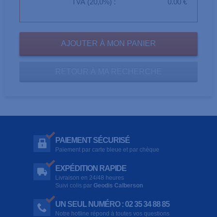
TVA (20,0%) :
0.00 €
RETOUR À MA RECHERCHE
PAIEMENT SÉCURISÉ
Paiement par carte bleue et par chèque
EXPÉDITION RAPIDE
Livraison en 24/48 heures
Suivi colis par
Geodis Calberson
UN SEUL NUMÉRO : 02 35 34 88 85
Notre hotline répond à toutes vos questions