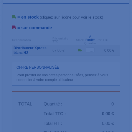
= en stock
(cliquez sur l'icône pour voir le stock)
= sur commande
A
Prix unitaire
l'unité
Dénomination
Stock
Prix TTC
TTC
Quantité
Distributeur Xpress
67.00 €
0.00 €
blanc H2
OFFRE PERSONNALISÉE
Pour profiter de vos offres personnalisées, pensez à vous
connecter à votre compte utilisateur.
TOTAL
Quantité :
0
Total TTC :
0.00 €
Total HT :
0.00 €