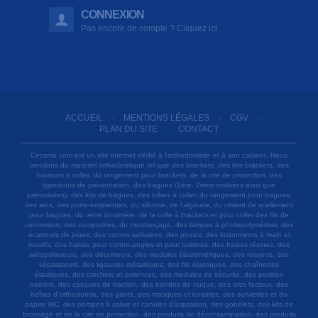
CONNEXION
Pas encore de compte ? Cliquez ici
ACCUEIL
MENTIONS LÉGALES
CGV
-
-
-
PLAN DU SITE
CONTACT
-
Cecsmo.com est un site internet dédié à l'orthodontiste et à son cabinet. Nous
vendons du matériel orthodontique tel que des brackets, des kits brackets, des
boutons à coller, du rangement pour brackets, de la cire de protection, des
typodonts de présentation, des bagues (1ère, 2ème molaires ainsi que
prémolaires), des kits de bagues, des tubes à coller, du rangement pour bagues,
des arcs, des porte-empreintes, du silicone, de l'alginate, du ciment de scellement
pour bagues, du verre ionomère, de la colle à brackets et pour coller des fils de
contention, des composites, du mordançage, des lampes à photopolymériser, des
écarteurs de joues, des cotons salivaires, des pinces, des instruments à main et
rotatifs, des fraises pour contre-angles et pour turbines, des fraises résines, des
aéropolisseurs, des détartreurs, des modules élastomériques, des ressorts, des
séparateurs, des ligatures métalliques, des fils élastiques, des chaînettes
élastiques, des crochets et potences, des modules de sécurité, des position
trainers, des casques de traction, des bandes de nuque, des arcs faciaux, des
boîtes d'orthodontie, des gants, des masques et lunettes, des serviettes et du
papier WC, des pompes à salive et canules d'aspiration, des gobelets, des kits de
brossage et de la cire de protection, des produits de décontamination, des produits