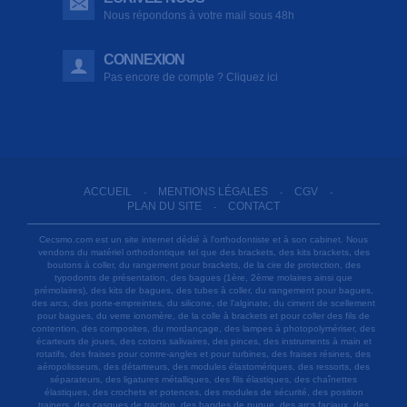
Nous répondons à votre mail sous 48h
CONNEXION
Pas encore de compte ? Cliquez ici
ACCUEIL
MENTIONS LÉGALES
CGV
-
-
-
PLAN DU SITE
CONTACT
-
Cecsmo.com est un site internet dédié à l'orthodontiste et à son cabinet. Nous
vendons du matériel orthodontique tel que des brackets, des kits brackets, des
boutons à coller, du rangement pour brackets, de la cire de protection, des
typodonts de présentation, des bagues (1ère, 2ème molaires ainsi que
prémolaires), des kits de bagues, des tubes à coller, du rangement pour bagues,
des arcs, des porte-empreintes, du silicone, de l'alginate, du ciment de scellement
pour bagues, du verre ionomère, de la colle à brackets et pour coller des fils de
contention, des composites, du mordançage, des lampes à photopolymériser, des
écarteurs de joues, des cotons salivaires, des pinces, des instruments à main et
rotatifs, des fraises pour contre-angles et pour turbines, des fraises résines, des
aéropolisseurs, des détartreurs, des modules élastomériques, des ressorts, des
séparateurs, des ligatures métalliques, des fils élastiques, des chaînettes
élastiques, des crochets et potences, des modules de sécurité, des position
trainers, des casques de traction, des bandes de nuque, des arcs faciaux, des