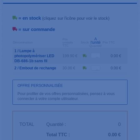
= en stock
(cliquez sur l'icône pour voir le stock)
= sur commande
A
Prix
l'unité
Dénomination
unitaire
Stock
Prix TTC
TTC
Quantité
1 / Lampe à
photopolymériser LED
199.90 €
0.00 €
DB-686-1b sans fil
2 / Embout de rechange
30.00 €
0.00 €
OFFRE PERSONNALISÉE
Pour profiter de vos offres personnalisées, pensez à vous
connecter à votre compte utilisateur.
TOTAL
Quantité :
0
Total TTC :
0.00 €