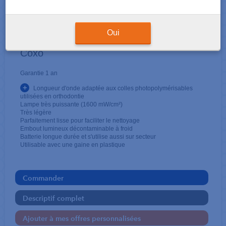
LAMPES
LED DB-686-1b SANS FIL
Oui
Coxo
Garantie 1 an
+
Longueur d'onde adaptée aux colles photopolymérisables
utilisées en orthodontie
Lampe très puissante (1600 mW/cm²)
Très légère
Parfaitement lisse pour faciliter le nettoyage
Embout lumineux décontaminable à froid
Batterie longue durée et s'utilise aussi sur secteur
Utilisable avec une gaine en plastique
Commander
Descriptif complet
Ajouter à mes offres personnalisées