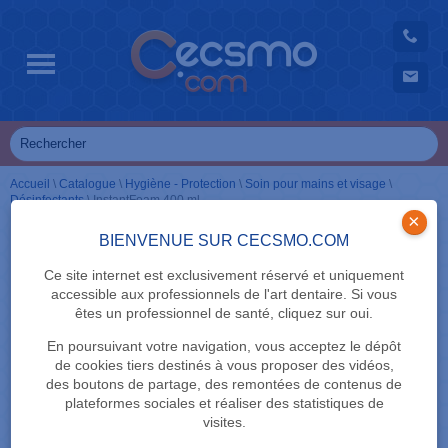
Accueil
\
Catalogue
\
Hygiène - Protection
\
Soin pour mains et visage
\
Désinfectants
\
InstantFoam 400 ml
×
BIENVENUE SUR CECSMO.COM
Ce site internet est exclusivement réservé et uniquement
accessible aux professionnels de l'art dentaire. Si vous
êtes un professionnel de santé, cliquez sur oui.
En poursuivant votre navigation, vous acceptez le dépôt
de cookies tiers destinés à vous proposer des vidéos,
des boutons de partage, des remontées de contenus de
plateformes sociales et réaliser des statistiques de
visites.