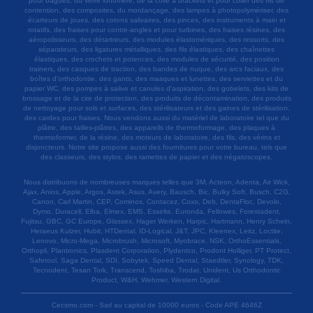
pour bagues, du verre ionomère, de la colle à brackets et pour coller des fils de
contention, des composites, du mordançage, des lampes à photopolymériser, des
écarteurs de joues, des cotons salivaires, des pinces, des instruments à main et
rotatifs, des fraises pour contre-angles et pour turbines, des fraises résines, des
aéropolisseurs, des détartreurs, des modules élastomériques, des ressorts, des
séparateurs, des ligatures métalliques, des fils élastiques, des chaînettes
élastiques, des crochets et potences, des modules de sécurité, des position
trainers, des casques de traction, des bandes de nuque, des arcs faciaux, des
boîtes d'orthodontie, des gants, des masques et lunettes, des serviettes et du
papier WC, des pompes à salive et canules d'aspiration, des gobelets, des kits de
brossage et de la cire de protection, des produits de décontamination, des produits
de nettoyage pour sols et surfaces, des stérilisateurs et des gaines de stérilisation,
des cardes pour fraises. Nous vendons aussi du matériel de laboratoire tel que du
plâtre, des tailles-plâtres, des appareils de thermoformage, des plaques à
thermoformer, de la résine, des moteurs de laboratoire, des fils, des vérins et
disjoncteurs. Notre site propose aussi des fournitures pour votre bureau, tels que
des classeurs, des stylos, des ramettes de papier et des négatoscopes.
Nous distribuons de nombreuses marques telles que 3M, Acteon, Adenta, Air Wick,
Ajax, Anios, Apple, Argos, Astek, Asus, Avery, Bausch, Bic, Bulky Soft, Busch, C2G,
Canon, Carl Martin, CEP, Cominox, Contacez, Coxo, Deb, DentaFloc, Devolo,
Dymo, Duracell, Elba, Elmex, EMS, Esselte, Euronda, Fellowes, Forestadent,
Fujitsu, GBC, GC Europe, Glassex, Hager Werken, Harpic, Hartmann, Henry Schein,
Heraeus Kulzer, Hubit, HTDental, ID-Logical, J&T, JPC, Kleenex, Leitz, Loctite,
Lenovo, Micro-Mega, Microbrush, Microsoft, Myobrace, NSK, OrthoEssentials,
Orthopli, Plantronics, Plasdent Corporation, Plydentco, Prodont Holliger, PT Protect,
Safetool, Saga Dental, SDI, Sobytek, Speed Dental, Staedtler, Synology, TDK,
Tecnodent, Tesan Tork, Transcend, Toshiba, Trodat, Unident, Us Orthodontic
Product, W&H, Wehmer, Western Digital.
Cecsmo.com - Sarl au capital de 10000 euros - Code APE 4646Z