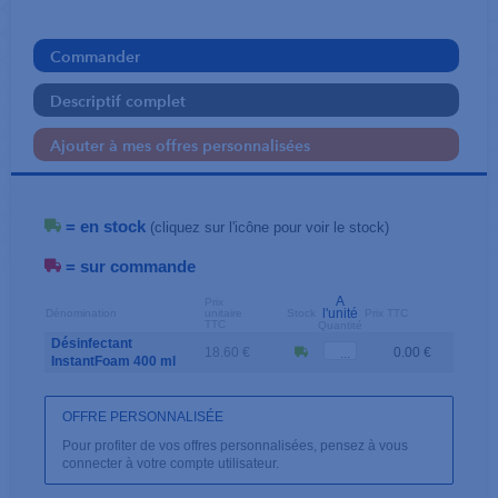
Commander
Descriptif complet
Ajouter à mes offres personnalisées
= en stock
(cliquez sur l'icône pour voir le stock)
= sur commande
A
Prix
l'unité
Dénomination
unitaire
Stock
Prix TTC
TTC
Quantité
Désinfectant
18.60 €
0.00 €
InstantFoam 400 ml
OFFRE PERSONNALISÉE
Pour profiter de vos offres personnalisées, pensez à vous
connecter à votre compte utilisateur.