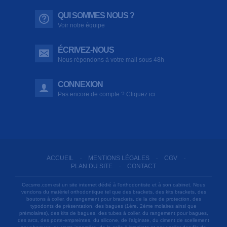
QUI SOMMES NOUS ?
Voir notre équipe
ÉCRIVEZ-NOUS
Nous répondons à votre mail sous 48h
CONNEXION
Pas encore de compte ? Cliquez ici
ACCUEIL
MENTIONS LÉGALES
CGV
-
-
-
PLAN DU SITE
CONTACT
-
Cecsmo.com est un site internet dédié à l'orthodontiste et à son cabinet. Nous
vendons du matériel orthodontique tel que des brackets, des kits brackets, des
boutons à coller, du rangement pour brackets, de la cire de protection, des
typodonts de présentation, des bagues (1ère, 2ème molaires ainsi que
prémolaires), des kits de bagues, des tubes à coller, du rangement pour bagues,
des arcs, des porte-empreintes, du silicone, de l'alginate, du ciment de scellement