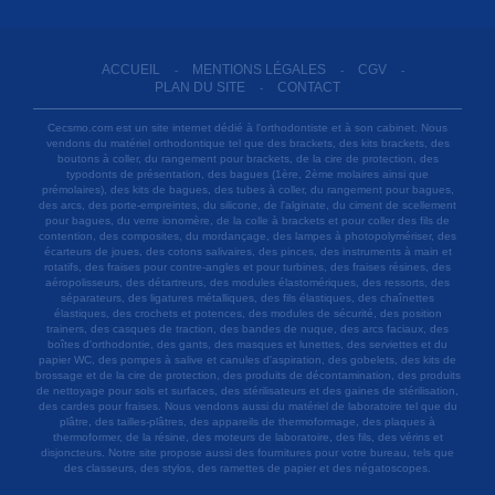
ACCUEIL
MENTIONS LÉGALES
CGV
-
-
-
PLAN DU SITE
CONTACT
-
Cecsmo.com est un site internet dédié à l'orthodontiste et à son cabinet. Nous
vendons du matériel orthodontique tel que des brackets, des kits brackets, des
boutons à coller, du rangement pour brackets, de la cire de protection, des
typodonts de présentation, des bagues (1ère, 2ème molaires ainsi que
prémolaires), des kits de bagues, des tubes à coller, du rangement pour bagues,
des arcs, des porte-empreintes, du silicone, de l'alginate, du ciment de scellement
pour bagues, du verre ionomère, de la colle à brackets et pour coller des fils de
contention, des composites, du mordançage, des lampes à photopolymériser, des
écarteurs de joues, des cotons salivaires, des pinces, des instruments à main et
rotatifs, des fraises pour contre-angles et pour turbines, des fraises résines, des
aéropolisseurs, des détartreurs, des modules élastomériques, des ressorts, des
séparateurs, des ligatures métalliques, des fils élastiques, des chaînettes
élastiques, des crochets et potences, des modules de sécurité, des position
trainers, des casques de traction, des bandes de nuque, des arcs faciaux, des
boîtes d'orthodontie, des gants, des masques et lunettes, des serviettes et du
papier WC, des pompes à salive et canules d'aspiration, des gobelets, des kits de
brossage et de la cire de protection, des produits de décontamination, des produits
de nettoyage pour sols et surfaces, des stérilisateurs et des gaines de stérilisation,
des cardes pour fraises. Nous vendons aussi du matériel de laboratoire tel que du
plâtre, des tailles-plâtres, des appareils de thermoformage, des plaques à
thermoformer, de la résine, des moteurs de laboratoire, des fils, des vérins et
disjoncteurs. Notre site propose aussi des fournitures pour votre bureau, tels que
des classeurs, des stylos, des ramettes de papier et des négatoscopes.