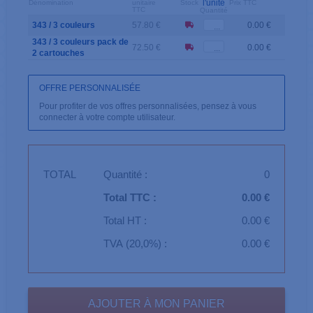
l'unité
Dénomination
unitaire
Stock
Prix TTC
TTC
Quantité
343 / 3 couleurs
57.80 €
0.00 €
343 / 3 couleurs pack de
72.50 €
0.00 €
2 cartouches
OFFRE PERSONNALISÉE
Pour profiter de vos offres personnalisées, pensez à vous
connecter à votre compte utilisateur.
TOTAL
Quantité :
0
Total TTC :
0.00 €
Total HT :
0.00 €
TVA (20,0%) :
0.00 €