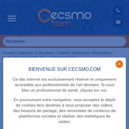
Accueil
\
Catalogue
\
Laboratoire - Cabinet
\
Multimédia - Informatique
\
Cartouche imprimante
\
HP
\
Cartouches
\
343
×
BIENVENUE SUR CECSMO.COM
Ce site internet est exclusivement réservé et uniquement
accessible aux professionnels de l'art dentaire. Si vous
êtes un professionnel de santé, cliquez sur oui.
En poursuivant votre navigation, vous acceptez le dépôt
de cookies tiers destinés à vous proposer des vidéos,
des boutons de partage, des remontées de contenus de
plateformes sociales et réaliser des statistiques de
visites.