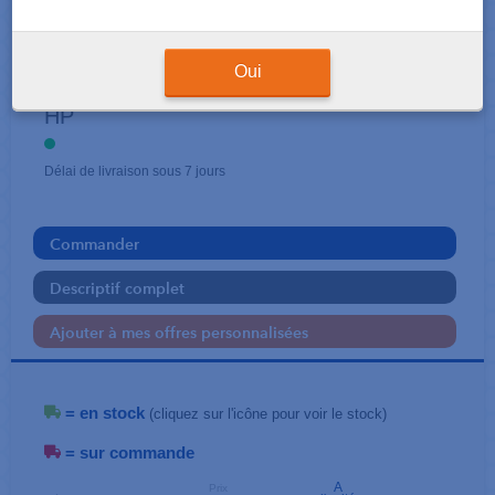
CARTOUCHES
343
Oui
HP
Délai de livraison sous 7 jours
Commander
Descriptif complet
Ajouter à mes offres personnalisées
= en stock
(cliquez sur l'icône pour voir le stock)
= sur commande
A
Prix