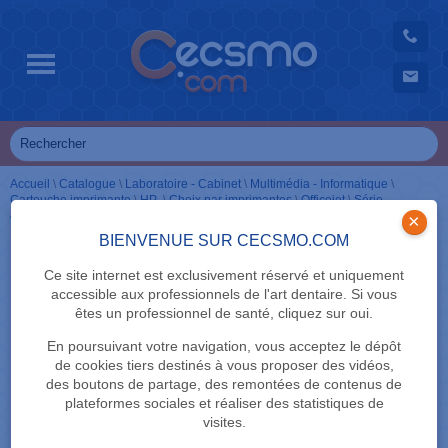
Accueil
\
Catalogue
\
Laboratoire - Cabinet
\
Multimédia - Informatique
\
Cartouche imprimante
\
HP
\
Choix par imprimantes
\
Officejet
\
Série
4000
\
Cartouches noir
\
364 / 364 XL
×
BIENVENUE SUR CECSMO.COM
Ce site internet est exclusivement réservé et uniquement
accessible aux professionnels de l'art dentaire. Si vous
êtes un professionnel de santé, cliquez sur oui.
En poursuivant votre navigation, vous acceptez le dépôt
de cookies tiers destinés à vous proposer des vidéos,
des boutons de partage, des remontées de contenus de
plateformes sociales et réaliser des statistiques de
visites.