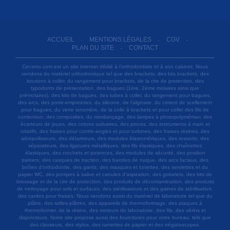
ACCUEIL
MENTIONS LÉGALES
CGV
-
-
-
PLAN DU SITE
CONTACT
-
Cecsmo.com est un site internet dédié à l'orthodontiste et à son cabinet. Nous
vendons du matériel orthodontique tel que des brackets, des kits brackets, des
boutons à coller, du rangement pour brackets, de la cire de protection, des
typodonts de présentation, des bagues (1ère, 2ème molaires ainsi que
prémolaires), des kits de bagues, des tubes à coller, du rangement pour bagues,
des arcs, des porte-empreintes, du silicone, de l'alginate, du ciment de scellement
pour bagues, du verre ionomère, de la colle à brackets et pour coller des fils de
contention, des composites, du mordançage, des lampes à photopolymériser, des
écarteurs de joues, des cotons salivaires, des pinces, des instruments à main et
rotatifs, des fraises pour contre-angles et pour turbines, des fraises résines, des
aéropolisseurs, des détartreurs, des modules élastomériques, des ressorts, des
séparateurs, des ligatures métalliques, des fils élastiques, des chaînettes
élastiques, des crochets et potences, des modules de sécurité, des position
trainers, des casques de traction, des bandes de nuque, des arcs faciaux, des
boîtes d'orthodontie, des gants, des masques et lunettes, des serviettes et du
papier WC, des pompes à salive et canules d'aspiration, des gobelets, des kits de
brossage et de la cire de protection, des produits de décontamination, des produits
de nettoyage pour sols et surfaces, des stérilisateurs et des gaines de stérilisation,
des cardes pour fraises. Nous vendons aussi du matériel de laboratoire tel que du
plâtre, des tailles-plâtres, des appareils de thermoformage, des plaques à
thermoformer, de la résine, des moteurs de laboratoire, des fils, des vérins et
disjoncteurs. Notre site propose aussi des fournitures pour votre bureau, tels que
des classeurs, des stylos, des ramettes de papier et des négatoscopes.