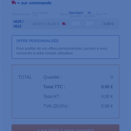
= sur commande
Standard
XL
Prix unitaire
Dénomination
Stock
Prix TTC
TTC
Quantité
Quantité
4620 /
18.60 € / 31.80 €
0.00 €
4622
OFFRE PERSONNALISÉE
Pour profiter de vos offres personnalisées, pensez à vous
connecter à votre compte utilisateur.
TOTAL
Quantité :
0
Total TTC :
0.00 €
Total HT :
0.00 €
TVA (20,0%) :
0.00 €