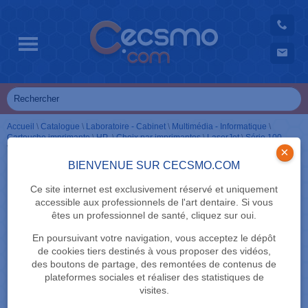
Accueil
\
Catalogue
\
Laboratoire - Cabinet
\
Multimédia - Informatique
\
Cartouche imprimante
\
HP
\
Choix par imprimantes
\
LaserJet
\
Série 100
\
Cartouches noir
\
126A + tambour
×
BIENVENUE SUR CECSMO.COM
Ce site internet est exclusivement réservé et uniquement
accessible aux professionnels de l'art dentaire. Si vous
êtes un professionnel de santé, cliquez sur oui.
En poursuivant votre navigation, vous acceptez le dépôt
de cookies tiers destinés à vous proposer des vidéos,
des boutons de partage, des remontées de contenus de
plateformes sociales et réaliser des statistiques de
visites.