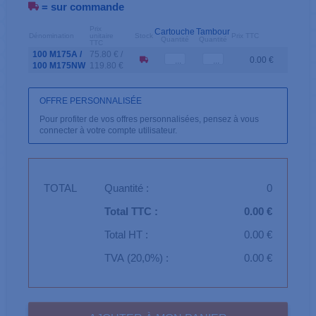
= sur commande
Prix
Cartouche
Tambour
Dénomination
unitaire
Stock
Prix TTC
Quantité
Quantité
TTC
100 M175A /
75.80 € /
0.00 €
100 M175NW
119.80 €
OFFRE PERSONNALISÉE
Pour profiter de vos offres personnalisées, pensez à vous
connecter à votre compte utilisateur.
TOTAL
Quantité :
0
Total TTC :
0.00 €
Total HT :
0.00 €
TVA (20,0%) :
0.00 €