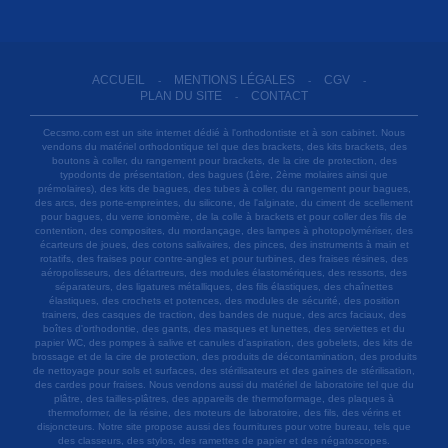
ACCUEIL
MENTIONS LÉGALES
CGV
-
-
-
PLAN DU SITE
CONTACT
-
Cecsmo.com est un site internet dédié à l'orthodontiste et à son cabinet. Nous
vendons du matériel orthodontique tel que des brackets, des kits brackets, des
boutons à coller, du rangement pour brackets, de la cire de protection, des
typodonts de présentation, des bagues (1ère, 2ème molaires ainsi que
prémolaires), des kits de bagues, des tubes à coller, du rangement pour bagues,
des arcs, des porte-empreintes, du silicone, de l'alginate, du ciment de scellement
pour bagues, du verre ionomère, de la colle à brackets et pour coller des fils de
contention, des composites, du mordançage, des lampes à photopolymériser, des
écarteurs de joues, des cotons salivaires, des pinces, des instruments à main et
rotatifs, des fraises pour contre-angles et pour turbines, des fraises résines, des
aéropolisseurs, des détartreurs, des modules élastomériques, des ressorts, des
séparateurs, des ligatures métalliques, des fils élastiques, des chaînettes
élastiques, des crochets et potences, des modules de sécurité, des position
trainers, des casques de traction, des bandes de nuque, des arcs faciaux, des
boîtes d'orthodontie, des gants, des masques et lunettes, des serviettes et du
papier WC, des pompes à salive et canules d'aspiration, des gobelets, des kits de
brossage et de la cire de protection, des produits de décontamination, des produits
de nettoyage pour sols et surfaces, des stérilisateurs et des gaines de stérilisation,
des cardes pour fraises. Nous vendons aussi du matériel de laboratoire tel que du
plâtre, des tailles-plâtres, des appareils de thermoformage, des plaques à
thermoformer, de la résine, des moteurs de laboratoire, des fils, des vérins et
disjoncteurs. Notre site propose aussi des fournitures pour votre bureau, tels que
des classeurs, des stylos, des ramettes de papier et des négatoscopes.