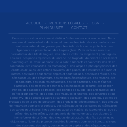
ACCUEIL
MENTIONS LÉGALES
CGV
-
-
-
PLAN DU SITE
CONTACT
-
Cecsmo.com est un site internet dédié à l'orthodontiste et à son cabinet. Nous
vendons du matériel orthodontique tel que des brackets, des kits brackets, des
boutons à coller, du rangement pour brackets, de la cire de protection, des
typodonts de présentation, des bagues (1ère, 2ème molaires ainsi que
prémolaires), des kits de bagues, des tubes à coller, du rangement pour bagues,
des arcs, des porte-empreintes, du silicone, de l'alginate, du ciment de scellement
pour bagues, du verre ionomère, de la colle à brackets et pour coller des fils de
contention, des composites, du mordançage, des lampes à photopolymériser, des
écarteurs de joues, des cotons salivaires, des pinces, des instruments à main et
rotatifs, des fraises pour contre-angles et pour turbines, des fraises résines, des
aéropolisseurs, des détartreurs, des modules élastomériques, des ressorts, des
séparateurs, des ligatures métalliques, des fils élastiques, des chaînettes
élastiques, des crochets et potences, des modules de sécurité, des position
trainers, des casques de traction, des bandes de nuque, des arcs faciaux, des
boîtes d'orthodontie, des gants, des masques et lunettes, des serviettes et du
papier WC, des pompes à salive et canules d'aspiration, des gobelets, des kits de
brossage et de la cire de protection, des produits de décontamination, des produits
de nettoyage pour sols et surfaces, des stérilisateurs et des gaines de stérilisation,
des cardes pour fraises. Nous vendons aussi du matériel de laboratoire tel que du
plâtre, des tailles-plâtres, des appareils de thermoformage, des plaques à
thermoformer, de la résine, des moteurs de laboratoire, des fils, des vérins et
disjoncteurs. Notre site propose aussi des fournitures pour votre bureau, tels que
des classeurs, des stylos, des ramettes de papier et des négatoscopes.