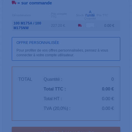
= sur commande
A
Prix unitaire
l'unité
Dénomination
Stock
Prix TTC
TTC
Quantité
100 M175A / 100
227.20 €
0.00 €
M175NW
OFFRE PERSONNALISÉE
Pour profiter de vos offres personnalisées, pensez à vous
connecter à votre compte utilisateur.
TOTAL
Quantité :
0
Total TTC :
0.00 €
Total HT :
0.00 €
TVA (20,0%) :
0.00 €