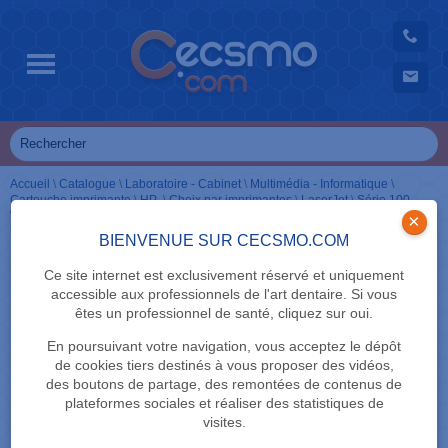
Accueil
\
Catalogue
\
Laboratoire - Cabinet
\
Multimédia - Informatique
\
Cartouche imprimante
\
HP
\
Choix par imprimantes
\
LaserJet
\
Série 100
\
Cartouches en pack
\
126A
×
BIENVENUE SUR CECSMO.COM
Ce site internet est exclusivement réservé et uniquement
accessible aux professionnels de l'art dentaire. Si vous
êtes un professionnel de santé, cliquez sur oui.
En poursuivant votre navigation, vous acceptez le dépôt
de cookies tiers destinés à vous proposer des vidéos,
des boutons de partage, des remontées de contenus de
plateformes sociales et réaliser des statistiques de
visites.