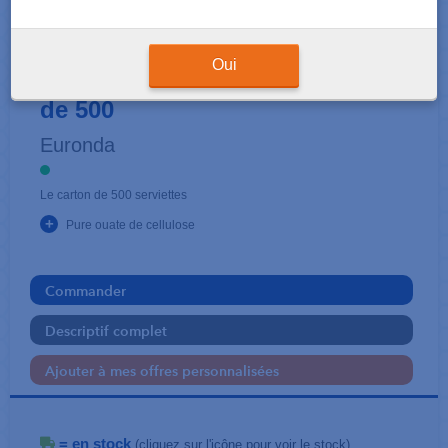
SERVIETTES - PAPIER WC
Monoart en SERVIETTES boîte
Oui
de 500
Euronda
Le carton de 500 serviettes
+
Pure ouate de cellulose
Commander
Descriptif complet
Ajouter à mes offres personnalisées
= en stock
(cliquez sur l'icône pour voir le stock)