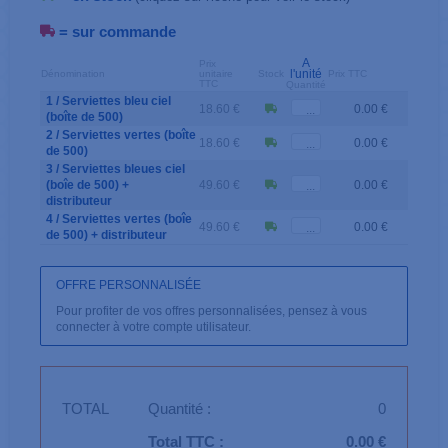
= sur commande
A
Prix
l'unité
Dénomination
unitaire
Stock
Prix TTC
TTC
Quantité
1 / Serviettes bleu ciel
18.60 €
0.00 €
(boîte de 500)
2 / Serviettes vertes (boîte
18.60 €
0.00 €
de 500)
3 / Serviettes bleues ciel
(boîe de 500) +
49.60 €
0.00 €
distributeur
4 / Serviettes vertes (boîe
49.60 €
0.00 €
de 500) + distributeur
OFFRE PERSONNALISÉE
Pour profiter de vos offres personnalisées, pensez à vous
connecter à votre compte utilisateur.
TOTAL
Quantité :
0
Total TTC :
0.00 €