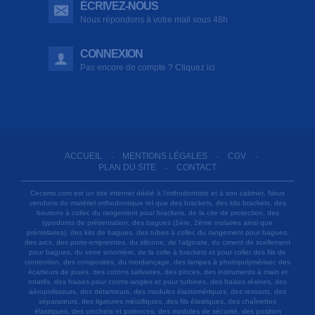
ÉCRIVEZ-NOUS
Nous répondons à votre mail sous 48h
CONNEXION
Pas encore de compte ? Cliquez ici
ACCUEIL
MENTIONS LÉGALES
CGV
-
-
-
PLAN DU SITE
CONTACT
-
Cecsmo.com est un site internet dédié à l'orthodontiste et à son cabinet. Nous
vendons du matériel orthodontique tel que des brackets, des kits brackets, des
boutons à coller, du rangement pour brackets, de la cire de protection, des
typodonts de présentation, des bagues (1ère, 2ème molaires ainsi que
prémolaires), des kits de bagues, des tubes à coller, du rangement pour bagues,
des arcs, des porte-empreintes, du silicone, de l'alginate, du ciment de scellement
pour bagues, du verre ionomère, de la colle à brackets et pour coller des fils de
contention, des composites, du mordançage, des lampes à photopolymériser, des
écarteurs de joues, des cotons salivaires, des pinces, des instruments à main et
rotatifs, des fraises pour contre-angles et pour turbines, des fraises résines, des
aéropolisseurs, des détartreurs, des modules élastomériques, des ressorts, des
séparateurs, des ligatures métalliques, des fils élastiques, des chaînettes
élastiques, des crochets et potences, des modules de sécurité, des position